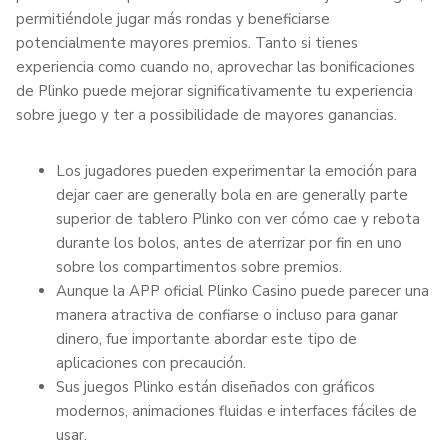
permitiéndole jugar más rondas y beneficiarse
potencialmente mayores premios. Tanto si tienes
experiencia como cuando no, aprovechar las bonificaciones
de Plinko puede mejorar significativamente tu experiencia
sobre juego y ter a possibilidade de mayores ganancias.
Los jugadores pueden experimentar la emoción para
dejar caer are generally bola en are generally parte
superior de tablero Plinko con ver cómo cae y rebota
durante los bolos, antes de aterrizar por fin en uno
sobre los compartimentos sobre premios.
Aunque la APP oficial Plinko Casino puede parecer una
manera atractiva de confiarse o incluso para ganar
dinero, fue importante abordar este tipo de
aplicaciones con precaución.
Sus juegos Plinko están diseñados con gráficos
modernos, animaciones fluidas e interfaces fáciles de
usar.