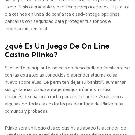
juego Plinko agradable y bad thing complicaciones. Elija dia a
dia casinos en línea de confianza disadvantage opciones
bancarias con seguridad para proteger tus fondos e
información personal.
¿qué Es Un Juego De On Line
Casino Plinko?
Si es este principiante, no ha sido descabellado familiarizarse
con las estrategias conocidos o aprender alguma coisa
nuevo sobre ellas. Le permiten dejar su bankroll, aumentar
sus ganancias disadvantage riesgos mínimos, incluso
después de una larga racha para mala suerte. Analicemos
algunas de todas las estrategias de intriga de Plinko más
comunes y probadas.
Plinko sera un juego clásico que ha atrapado la atención de