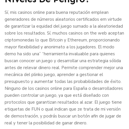
Sí, mis casinos online para buena reputación emplean
generadores de números aleatorios certificados em virtude
de garantizar la equidad del juego sumado a la aleatoriedad
sobre los resultados. Sí, muchos casinos on the web aceptan
criptomonedas lo que Bitcoin y Ethereum, proporcionando
mayor flexibilidad y anonimato a los jugadores. El modo
demo ha sido una” “herramienta invaluable para quienes
buscan conocer un juego y desarrollar una estrategia sólida
antes de relevar dinero real. Permite comprender mejor una
mecánica del plinko juego, aprender a gestionar el
presupuesto y aumentar todas las probabilidades de éxito.
Ninguno de los casinos online para España o desarrolladores
pueden controlar un juego, ya que está diseñado con
protocolos que garantizan resultados al azar. El juego tiene
etiquetas de FUN o qual indican que ze trata de mi versión
de demostración, y podrás buscar un botón afin de jugar de
real y tener la posibilidad de ganar dinero.