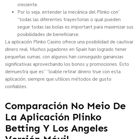
creciente.
Por lo seja, entender la mecánica del Plinko con”
“todas las diferentes trayectorias o qual pueden
seguir todas las bolas es important para maximizar sus
posibilidades de beneficiarse.
La aplicación Plinko Casino ofrece una posibilidad de cautivar
dinero real. Muchos jugadores en Spain han logrado tener
pequeñas sumas, con algunos han conseguido ganancias
significativas aprovechando los bonos y promociones. Esto
demuestra que es” “loable retirar dinero true con esta
aplicación, siempre que utilices métodos de gusto
confiables.
Comparación No Meio De
La Aplicación Plinko
Betting Y Los Angeles