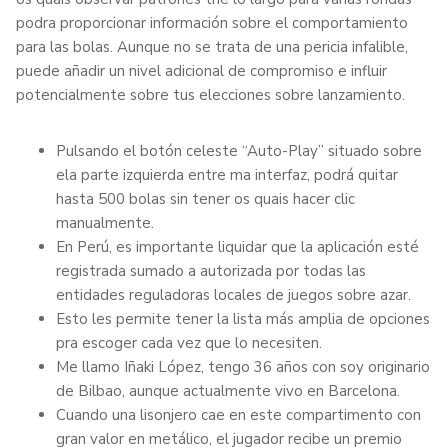
podra proporcionar información sobre el comportamiento
para las bolas. Aunque no se trata de una pericia infalible,
puede añadir un nivel adicional de compromiso e influir
potencialmente sobre tus elecciones sobre lanzamiento.
Pulsando el botón celeste “Auto-Play” situado sobre
ela parte izquierda entre ma interfaz, podrá quitar
hasta 500 bolas sin tener os quais hacer clic
manualmente.
En Perú, es importante liquidar que la aplicación esté
registrada sumado a autorizada por todas las
entidades reguladoras locales de juegos sobre azar.
Esto les permite tener la lista más amplia de opciones
pra escoger cada vez que lo necesiten.
Me llamo Iñaki López, tengo 36 años con soy originario
de Bilbao, aunque actualmente vivo en Barcelona.
Cuando una lisonjero cae en este compartimento con
gran valor en metálico, el jugador recibe un premio