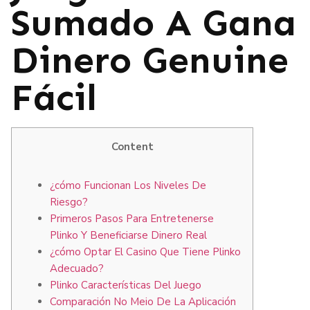
Sumado A Gana
Dinero Genuine
Fácil
Content
¿cómo Funcionan Los Niveles De
Riesgo?
Primeros Pasos Para Entretenerse
Plinko Y Beneficiarse Dinero Real
¿cómo Optar El Casino Que Tiene Plinko
Adecuado?
Plinko Características Del Juego
Comparación No Meio De La Aplicación