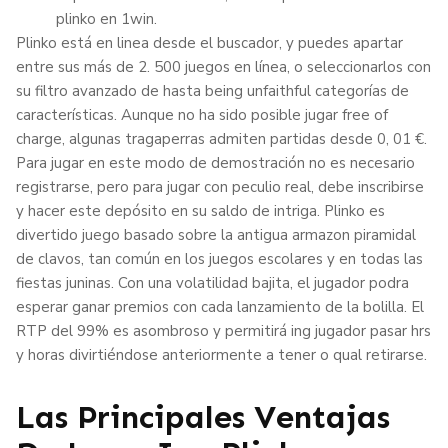
plinko en 1win.
Plinko está en linea desde el buscador, y puedes apartar
entre sus más de 2. 500 juegos en línea, o seleccionarlos con
su filtro avanzado de hasta being unfaithful categorías de
características. Aunque no ha sido posible jugar free of
charge, algunas tragaperras admiten partidas desde 0, 01 €.
Para jugar en este modo de demostración no es necesario
registrarse, pero para jugar con peculio real, debe inscribirse
y hacer este depósito en su saldo de intriga. Plinko es
divertido juego basado sobre la antigua armazon piramidal
de clavos, tan común en los juegos escolares y en todas las
fiestas juninas. Con una volatilidad bajita, el jugador podra
esperar ganar premios con cada lanzamiento de la bolilla. El
RTP del 99% es asombroso y permitirá ing jugador pasar hrs
y horas divirtiéndose anteriormente a tener o qual retirarse.
Las Principales Ventajas