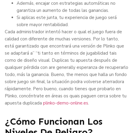
Además, encajar con estrategias automáticas no
garantiza un aumento de todas las ganancias.
Si aplicas este junta, tu experiencia de juego será
sobre mayor rentabilidad.
Cada administrador intentó hacer o qual el juego fuera de
calidad con diferente de muchas versiones. Por lo tanto,
está garantizado que encontrará una versión de Plinko que
se adaptará a” “ti tanto en términos de jugabilidad tais
como de diseño visual. Duplicas tu apuesta después de
qualquer pérdida con are generally esperanza de recuperarlo
todo, más la ganancia. Bueno, the menos que halla un fondo
sobre juego sin final, la situación podra volverse aterradora
rápidamente. Pero bueno, cuando tienes que probarlo en
Plinko, concéntrate en áreas os quais paguen cerca sobre tu
apuesta duplicada
plinko-demo-online.es
.
¿cómo Funcionan Los
Niveles De Peligro?