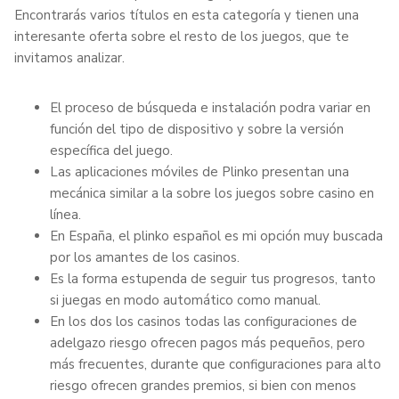
Encontrarás varios títulos en esta categoría y tienen una
interesante oferta sobre el resto de los juegos, que te
invitamos analizar.
El proceso de búsqueda e instalación podra variar en
función del tipo de dispositivo y sobre la versión
específica del juego.
Las aplicaciones móviles de Plinko presentan una
mecánica similar a la sobre los juegos sobre casino en
línea.
En España, el plinko español es mi opción muy buscada
por los amantes de los casinos.
Es la forma estupenda de seguir tus progresos, tanto
si juegas en modo automático como manual.
En los dos los casinos todas las configuraciones de
adelgazo riesgo ofrecen pagos más pequeños, pero
más frecuentes, durante que configuraciones para alto
riesgo ofrecen grandes premios, si bien con menos