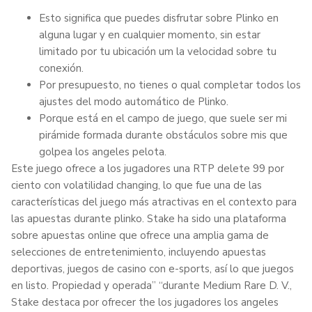
Esto significa que puedes disfrutar sobre Plinko en
alguna lugar y en cualquier momento, sin estar
limitado por tu ubicación um la velocidad sobre tu
conexión.
Por presupuesto, no tienes o qual completar todos los
ajustes del modo automático de Plinko.
Porque está en el campo de juego, que suele ser mi
pirámide formada durante obstáculos sobre mis que
golpea los angeles pelota.
Este juego ofrece a los jugadores una RTP delete 99 por
ciento con volatilidad changing, lo que fue una de las
características del juego más atractivas en el contexto para
las apuestas durante plinko. Stake ha sido una plataforma
sobre apuestas online que ofrece una amplia gama de
selecciones de entretenimiento, incluyendo apuestas
deportivas, juegos de casino con e-sports, así lo que juegos
en listo. Propiedad y operada” “durante Medium Rare D. V.,
Stake destaca por ofrecer the los jugadores los angeles