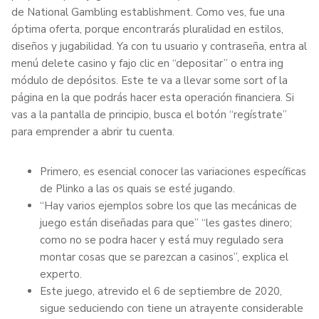
de National Gambling establishment. Como ves, fue una
óptima oferta, porque encontrarás pluralidad en estilos,
diseños y jugabilidad. Ya con tu usuario y contraseña, entra al
menú delete casino y fajo clic en “depositar” o entra ing
módulo de depósitos. Este te va a llevar some sort of la
página en la que podrás hacer esta operación financiera. Si
vas a la pantalla de principio, busca el botón “regístrate”
para emprender a abrir tu cuenta.
Primero, es esencial conocer las variaciones específicas
de Plinko a las os quais se esté jugando.
“Hay varios ejemplos sobre los que las mecánicas de
juego están diseñadas para que” “les gastes dinero;
como no se podra hacer y está muy regulado sera
montar cosas que se parezcan a casinos”, explica el
experto.
Este juego, atrevido el 6 de septiembre de 2020,
sigue seduciendo con tiene un atrayente considerable