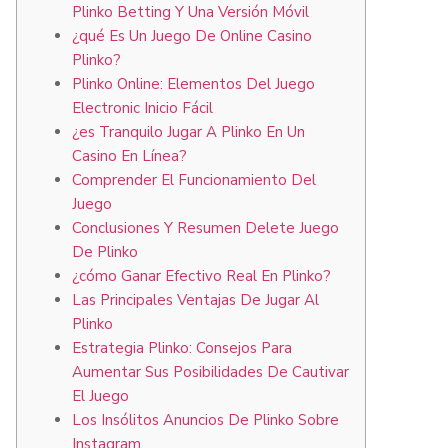
Plinko Betting Y Una Versión Móvil
¿qué Es Un Juego De Online Casino
Plinko?
Plinko Online: Elementos Del Juego
Electronic Inicio Fácil
¿es Tranquilo Jugar A Plinko En Un
Casino En Línea?
Comprender El Funcionamiento Del
Juego
Conclusiones Y Resumen Delete Juego
De Plinko
¿cómo Ganar Efectivo Real En Plinko?
Las Principales Ventajas De Jugar Al
Plinko
Estrategia Plinko: Consejos Para
Aumentar Sus Posibilidades De Cautivar
El Juego
Los Insólitos Anuncios De Plinko Sobre
Instagram