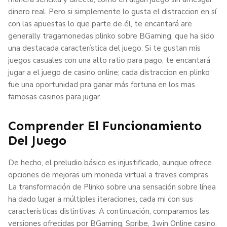
dinero real. Pero si simplemente lo gusta el distraccion en sí
con las apuestas lo que parte de él, te encantará are
generally tragamonedas plinko sobre BGaming, que ha sido
una destacada característica del juego. Si te gustan mis
juegos casuales con una alto ratio para pago, te encantará
jugar a el juego de casino online; cada distraccion en plinko
fue una oportunidad pra ganar más fortuna en los mas
famosas casinos para jugar.
Comprender El Funcionamiento
Del Juego
De hecho, el preludio básico es injustificado, aunque ofrece
opciones de mejoras um moneda virtual a traves compras.
La transformación de Plinko sobre una sensación sobre línea
ha dado lugar a múltiples iteraciones, cada mi con sus
características distintivas. A continuación, comparamos las
versiones ofrecidas por BGaming, Spribe, 1win Online casino.