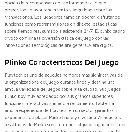
opción de recompensar con criptomonedas, lo que
proporciona mayor rendimiento y seguridad sobre las
transacciones. Los jugadores también podran disfrutar de
funciones como retransmisiones en directo, estadísticas
sobre tiempo real sumado a asistencia 24/7. El plinko casino
crypto combina la diversión clásica del juego con las
innovaciones tecnológicas de are generally era digital.
Plinko Características Del Juego
Playtech es uno de aquellas nombres más significativas de
la organizzazione del juego durante línea y destina una
amplia variedade de juegos sobre alta calidad. Sus juegos
Plinko boy muy apreciados por sus gráficos superiores,
funciones interactivas sumado a rendimiento fiable. La
amplia experiencia de Playtech en un sector garantiza mi
experiencia de placer Plinko fiable y divertida. Aunque los
resultados de Plinko son aleatorios, algunos jugadores creen
os quais observar patrones the lo largo para varias rondas