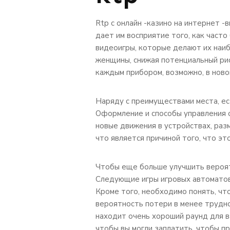
Rtp с онлайн -казино на интернет -
дает им восприятие того, как част
видеоигры, которые делают их наиб
женщины, снижая потенциальный рис
каждым прибором, возможно, в ново
Наряду с преимуществами места, ес
Оформление и способы управления 
новые движения в устройствах, раз
что является причиной того, что эт
Чтобы еще больше улучшить вероят
Следующие игры игровых автоматов 
Кроме того, необходимо понять, что
вероятность потери в менее трудной
находит очень хороший раунд для ва
чтобы вы могли заплатить, чтобы пр