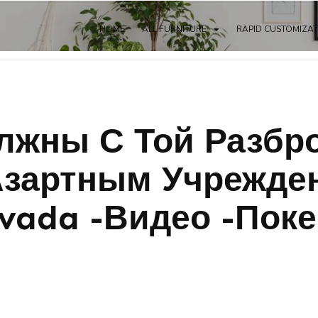
HOME
ALL FURNITURE
RAPID CUSTOMIZA
лжны С Той Разбр
Азартным Учрежде
vada -видео -пок