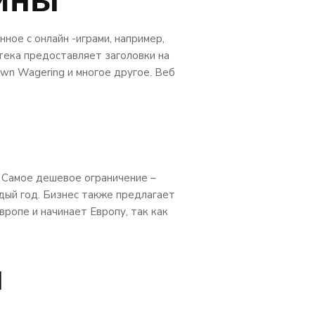
ное с онлайн -играми, например,
тека предоставляет заголовки на
Down Wagering и многое другое. Веб
 Самое дешевое ограничение –
ждый год. Бизнес также предлагает
ропе и начинает Европу, так как
ы