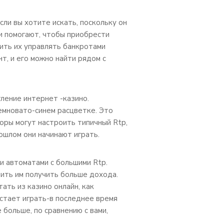
сли вы хотите искать, поскольку он
и помогают, чтобы приобрести
ить их управлять банкротами
т, и его можно найти рядом с
ление интернет -казино.
емновато-синем расцветке. Это
оры могут настроить типичный Rtp,
ошлом они начинают играть.
 автоматами с большими Rtp.
ить им получить больше дохода.
ать из казино онлайн, как
естает играть-в последнее время
 больше, по сравнению с вами,