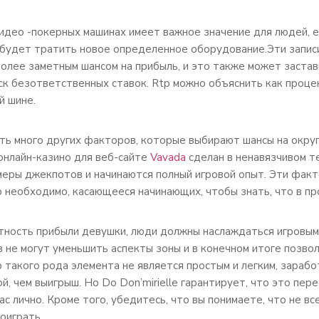
видео -покерных машинах имеет важное значение для людей, е
о будет тратить новое определенное оборудование.Эти запис
олее заметным шансом на прибыль, и это также может застав
к безответственных ставок. Rtp можно объяснить как процен
й шине.
ть много других факторов, которые выбирают шансы на округ
онлайн-казино для веб-сайте
Vavada
сделан в ненавязчивом т
меры джекпотов и начинаются полный игровой опыт. Эти факт
о необходимо, касающееся начинающих, чтобы знать, что в пр
ность прибыли девушки, люди должны наслаждаться игровыми
не могут уменьшить аспекты зоны и в конечном итоге позвол
 такого рода элемента не является простым и легким, заработ
, чем выигрыш. Но Do Don’mirielle гарантирует, что это пер
с лично. Кроме того, убедитесь, что вы понимаете, что не все
оиграть.