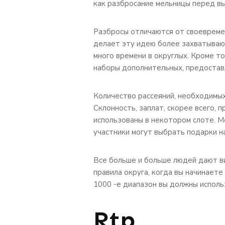
как разбросание мельницы перед вы
Разбросы отличаются от своевремен
делает эту идею более захватывающ
много времени в округлых. Кроме т
наборы дополнительных, предостав
Количество рассеяний, необходимых
Склонность, заплат, скорее всего,
использованы в некотором слоте. М
участники могут выбрать подарки н
Все больше и больше людей дают ви
правила округа, когда вы начинает
1000 -е диапазон вы должны исполь
Rtp