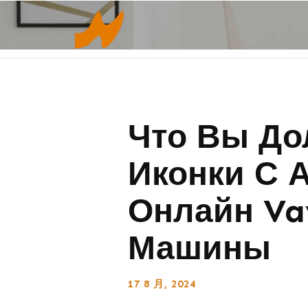
Что Вы До
Иконки С 
Онлайн Va
Машины
17 8 月, 2024