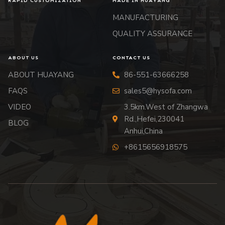
RAPID CUSTOMIZATION
MADE IN HUAYANG
MANUFACTURING
QUALITY ASSURANCE
ABOUT US
CONTACT US
ABOUT HUAYANG
86-551-63666258
FAQS
sales5@hysofa.com
VIDEO
3.5km.West of Zhangwa
Rd.,Hefei,230041
BLOG
Anhui,China
+8615656918575