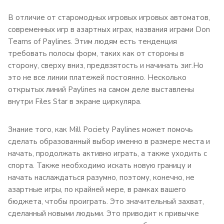
В отличие от старомодных игровых игровых автоматов,
современных игр в азартных играх, названия играми Don
Teams of Paylines. Этим людям есть тенденция
требовать полосы форм, таких как от стороны в
сторону, сверху вниз, предвзятость и начинать зиг.Но
это не все линии платежей постоянно. Несколько
открытых линий Paylines на самом деле выставлены
внутри Files Star в экране циркуляра.
Знание того, как Mill Pociety Paylines может помочь
сделать образованный выбор именно в размере места и
начать, продолжать активно играть, а также уходить с
спорта. Также необходимо искать новую границу и
начать наслаждаться разумно, поэтому, конечно, не
азартные игры, по крайней мере, в рамках вашего
бюджета, чтобы проиграть. Это значительный захват,
сделанный новыми людьми. Это приводит к привычке