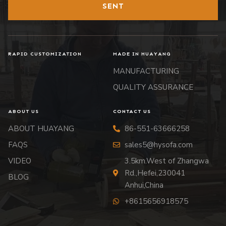
SENT
RAPID CUSTOMIZATION
MADE IN HUAYANG
MANUFACTURING
QUALITY ASSURANCE
ABOUT US
CONTACT US
ABOUT HUAYANG
86-551-63666258
FAQS
sales5@hysofa.com
VIDEO
3.5km.West of Zhangwa
Rd.,Hefei,230041
BLOG
Anhui,China
+8615656918575