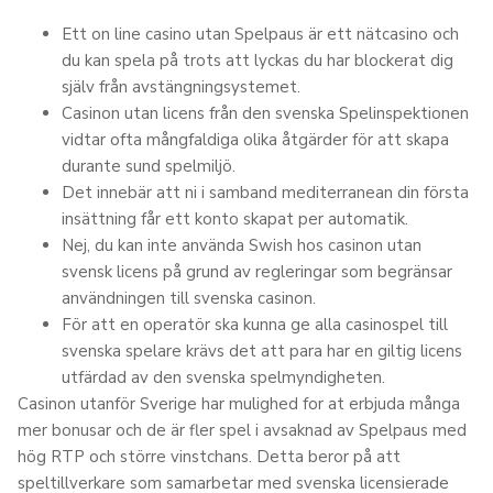
Ett on line casino utan Spelpaus är ett nätcasino och
du kan spela på trots att lyckas du har blockerat dig
själv från avstängningsystemet.
Casinon utan licens från den svenska Spelinspektionen
vidtar ofta mångfaldiga olika åtgärder för att skapa
durante sund spelmiljö.
Det innebär att ni i samband mediterranean din första
insättning får ett konto skapat per automatik.
Nej, du kan inte använda Swish hos casinon utan
svensk licens på grund av regleringar som begränsar
användningen till svenska casinon.
För att en operatör ska kunna ge alla casinospel till
svenska spelare krävs det att para har en giltig licens
utfärdad av den svenska spelmyndigheten.
Casinon utanför Sverige har mulighed for at erbjuda många
mer bonusar och de är fler spel i avsaknad av Spelpaus med
hög RTP och större vinstchans. Detta beror på att
speltillverkare som samarbetar med svenska licensierade