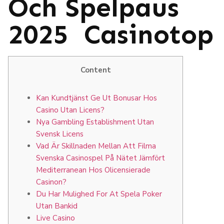
Och Spelpaus
2025 ️ Casinotop
Content
Kan Kundtjänst Ge Ut Bonusar Hos
Casino Utan Licens?
Nya Gambling Establishment Utan
Svensk Licens
Vad Är Skillnaden Mellan Att Filma
Svenska Casinospel På Nätet Jämfört
Mediterranean Hos Olicensierade
Casinon?
Du Har Mulighed For At Spela Poker
Utan Bankid
Live Casino