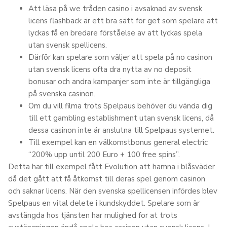
Att läsa på we tråden casino i avsaknad av svensk
licens flashback är ett bra sätt för get som spelare att
lyckas få en bredare förståelse av att lyckas spela
utan svensk spellicens.
Därför kan spelare som väljer att spela på no casinon
utan svensk licens ofta dra nytta av no deposit
bonusar och andra kampanjer som inte är tillgängliga
på svenska casinon.
Om du vill filma trots Spelpaus behöver du vända dig
till ett gambling establishment utan svensk licens, då
dessa casinon inte är anslutna till Spelpaus systemet.
Till exempel kan en välkomstbonus general electric
“200% upp until 200 Euro + 100 free spins”.
Detta har till exempel fått Evolution att hamna i blåsväder
då det gått att få åtkomst till deras spel genom casinon
och saknar licens. När den svenska spellicensen infördes blev
Spelpaus en vital delete i kundskyddet. Spelare som är
avstängda hos tjänsten har mulighed for at trots