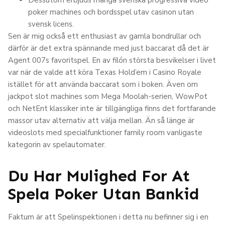
poker machines och bordsspel utav casinon utan
svensk licens.
Sen är mig också ett enthusiast av gamla bondrullar och
därför är det extra spännande med just baccarat då det är
Agent 007s favoritspel. En av filón största besvikelser i livet
var när de valde att köra Texas Hold’em i Casino Royale
istället för att använda baccarat som i boken. Även om
jackpot slot machines som Mega Moolah-serien, WowPot
och NetEnt klassiker inte är tillgängliga finns det fortfarande
massor utav alternativ att välja mellan. Än så länge är
videoslots med specialfunktioner family room vanligaste
kategorin av spelautomater.
Du Har Mulighed For At
Spela Poker Utan Bankid
Faktum är att Spelinspektionen i detta nu befinner sig i en