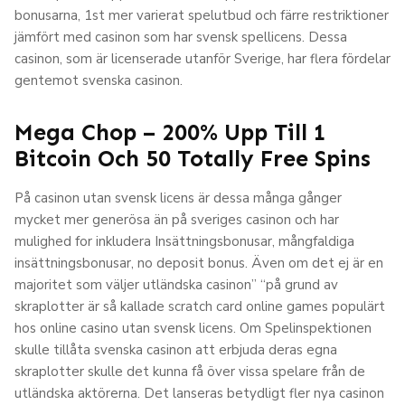
bonusarna, 1st mer varierat spelutbud och färre restriktioner
jämfört med casinon som har svensk spellicens. Dessa
casinon, som är licenserade utanför Sverige, har flera fördelar
gentemot svenska casinon.
Mega Chop – 200% Upp Till 1
Bitcoin Och 50 Totally Free Spins
På casinon utan svensk licens är dessa många gånger
mycket mer generösa än på sveriges casinon och har
mulighed for inkludera Insättningsbonusar, mångfaldiga
insättningsbonusar, no deposit bonus. Även om det ej är en
majoritet som väljer utländska casinon” “på grund av
skraplotter är så kallade scratch card online games populärt
hos online casino utan svensk licens. Om Spelinspektionen
skulle tillåta svenska casinon att erbjuda deras egna
skraplotter skulle det kunna få över vissa spelare från de
utländska aktörerna. Det lanseras betydligt fler nya casinon