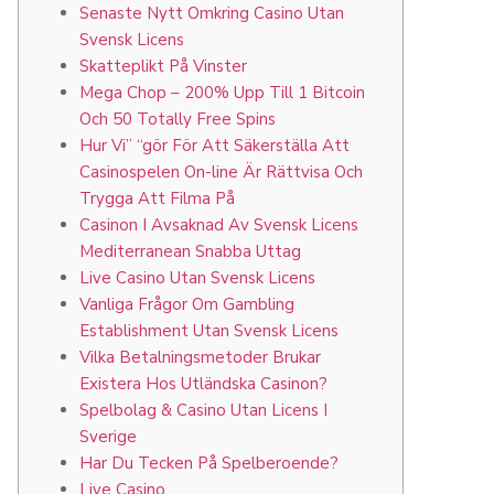
Senaste Nytt Omkring Casino Utan
Svensk Licens
Skatteplikt På Vinster
Mega Chop – 200% Upp Till 1 Bitcoin
Och 50 Totally Free Spins
Hur Vi” “gör För Att Säkerställa Att
Casinospelen On-line Är Rättvisa Och
Trygga Att Filma På
Casinon I Avsaknad Av Svensk Licens
Mediterranean Snabba Uttag
Live Casino Utan Svensk Licens
Vanliga Frågor Om Gambling
Establishment Utan Svensk Licens
Vilka Betalningsmetoder Brukar
Existera Hos Utländska Casinon?
Spelbolag & Casino Utan Licens I
Sverige
Har Du Tecken På Spelberoende?
Live Casino