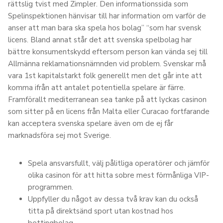
rättslig tvist med Zimpler. Den informationssida som
Spelinspektionen hänvisar till har information om varför de
anser att man bara ska spela hos bolag” “som har svensk
licens. Bland annat står det att svenska spelbolag har
bättre konsumentskydd eftersom person kan vända sej till
Allmänna reklamationsnämnden vid problem. Svenskar må
vara 1st kapitalstarkt folk generellt men det går inte att
komma ifrån att antalet potentiella spelare är färre.
Framförallt mediterranean sea tanke på att lyckas casinon
som sitter på en licens från Malta eller Curacao fortfarande
kan acceptera svenska spelare även om de ej får
marknadsföra sej mot Sverige.
Spela ansvarsfullt, välj pålitliga operatörer och jämför
olika casinon för att hitta sobre mest förmånliga VIP-
programmen.
Uppfyller du något av dessa två krav kan du också
titta på direktsänd sport utan kostnad hos
bettingbolag.