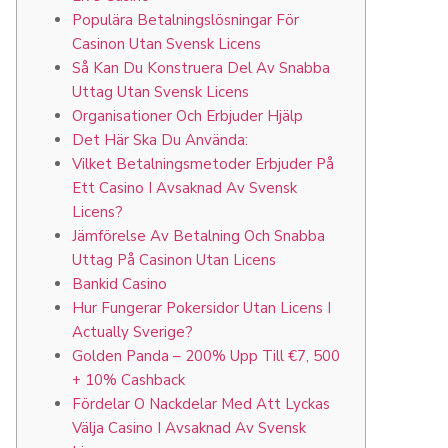
Populära Betalningslösningar För
Casinon Utan Svensk Licens
Så Kan Du Konstruera Del Av Snabba
Uttag Utan Svensk Licens
Organisationer Och Erbjuder Hjälp
Det Här Ska Du Använda:
Vilket Betalningsmetoder Erbjuder På
Ett Casino I Avsaknad Av Svensk
Licens?
Jämförelse Av Betalning Och Snabba
Uttag På Casinon Utan Licens
Bankid Casino
Hur Fungerar Pokersidor Utan Licens I
Actually Sverige?
Golden Panda – 200% Upp Till €7, 500
+ 10% Cashback
Fördelar O Nackdelar Med Att Lyckas
Välja Casino I Avsaknad Av Svensk