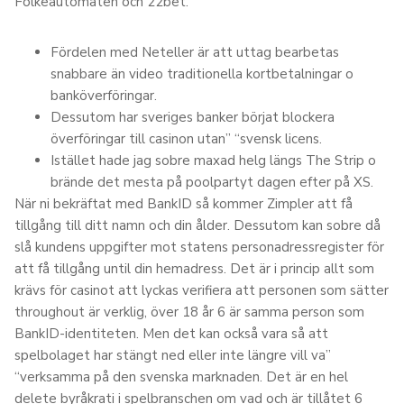
Folkeautomaten och 22bet.
Fördelen med Neteller är att uttag bearbetas
snabbare än video traditionella kortbetalningar o
banköverföringar.
Dessutom har sveriges banker börjat blockera
överföringar till casinon utan” “svensk licens.
Istället hade jag sobre maxad helg längs The Strip o
brände det mesta på poolpartyt dagen efter på XS.
När ni bekräftat med BankID så kommer Zimpler att få
tillgång till ditt namn och din ålder. Dessutom kan sobre då
slå kundens uppgifter mot statens personadressregister för
att få tillgång until din hemadress. Det är i princip allt som
krävs för casinot att lyckas verifiera att personen som sätter
throughout är verklig, över 18 år 6 är samma person som
BankID-identiteten. Men det kan också vara så att
spelbolaget har stängt ned eller inte längre vill va”
“verksamma på den svenska marknaden. Det är en hel
delete byråkrati i spelbranschen om vad och är tillåtet 6