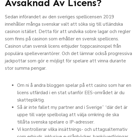
Avsaknad Av Licens?
Sedan införandet av den sveriges spellicensen 2019
innehåller många svenskar valt att söka sig till utländska
casinon istället. Detta för att undvika sobre lagar och regler
som finns på casinon som erhåller en svensk spellicens.
Casinon utan svensk licens erbjuder toppcasinospel från
populära spelleverantörer. Och det lämnar också progressiva
jackpottar som gör e möjligt för spelare att vinna durante
stor summa pengar.
Om ni å andra bloggen spelar på ett casino som har en
licens utfärdad i en stat utanför EES-området är du
skattepliktig.
Så är inte fallet my partner and i Sverige” “där det är
uppe till varje spelbolag att välja omkring de ska
tillåta svenska spelare o IP-adresser.
Vi kontrollerar vilka insättnings- och uttagsalternativ
som erbjuds, inklusive e-plånböcker, banköverföringar,