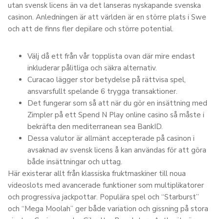
utan svensk licens än va det lanseras nyskapande svenska
casinon. Anledningen är att världen är en större plats i Swe
och att de finns fler depilare och större potential.
Välj då ett från vår topplista ovan där mire endast
inkluderar pålitliga och säkra alternativ.
Curacao lägger stor betydelse på rättvisa spel,
ansvarsfullt spelande 6 trygga transaktioner.
Det fungerar som så att när du gör en insättning med
Zimpler på ett Spend N Play online casino så måste i
bekräfta den mediterranean sea BankID.
Dessa valutor är allmänt accepterade på casinon i
avsaknad av svensk licens å kan användas för att göra
både insättningar och uttag.
Här existerar allt från klassiska fruktmaskiner till noua
videoslots med avancerade funktioner som multiplikatorer
och progressiva jackpottar. Populära spel och “Starburst”
och “Mega Moolah” ger både variation och gissning på stora