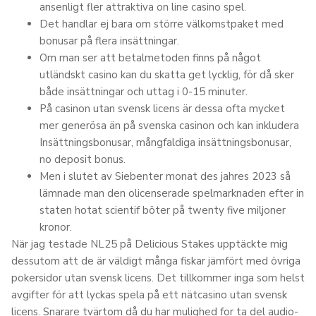
ansenligt fler attraktiva on line casino spel.
Det handlar ej bara om större välkomstpaket med
bonusar på flera insättningar.
Om man ser att betalmetoden finns på något
utländskt casino kan du skatta get lycklig, för då sker
både insättningar och uttag i 0-15 minuter.
På casinon utan svensk licens är dessa ofta mycket
mer generösa än på svenska casinon och kan inkludera
Insättningsbonusar, mångfaldiga insättningsbonusar,
no deposit bonus.
Men i slutet av Siebenter monat des jahres 2023 så
lämnade man den olicenserade spelmarknaden efter in
staten hotat scientif böter på twenty five miljoner
kronor.
När jag testade NL25 på Delicious Stakes upptäckte mig
dessutom att de är väldigt många fiskar jämfört med övriga
pokersidor utan svensk licens. Det tillkommer inga som helst
avgifter för att lyckas spela på ett nätcasino utan svensk
licens. Snarare tvärtom då du har mulighed for ta del audio-