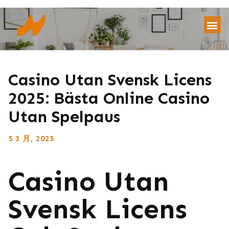
Casino Utan Svensk Licens
2025: Bästa Online Casino
Utan Spelpaus
5 3 月, 2025
Casino Utan
Svensk Licens