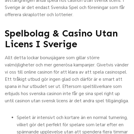
avstängningen ändå spela hos casinon utan svensk licens. I
Sverige är det endast Svenska Spel och föreningar som får
offerera skraplotter och lotterier.
Spelbolag & Casino Utan
Licens I Sverige
Allt detta lockar bonusjägare som gillar större
valmöjligheter och mer generösa kampanjer. Givetvis vänder
vi oss till online casinon för att klara av att spela casinospel.
Ett tråkigt utbud gör ingen glad och därför är e smart att
spana in hur utbudet ser ut. Eftersom speltillverkare som
erbjuds hos svenska casinon inte får ge sina spel right up
until casinon utan svensk licens är det andra spel tillgängliga.
Spelet är intensivt och kortare än en normal turnering,
vilket gör det perfekt för spelare som letar efter en
spännande upplevelse utan att spendera flera timmar