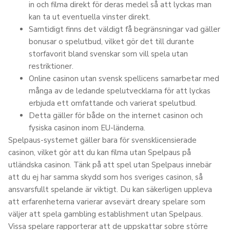
in och filma direkt för deras medel så att lyckas man
kan ta ut eventuella vinster direkt.
Samtidigt finns det väldigt få begränsningar vad gäller
bonusar o spelutbud, vilket gör det till durante
storfavorit bland svenskar som vill spela utan
restriktioner.
Online casinon utan svensk spellicens samarbetar med
många av de ledande spelutvecklarna för att lyckas
erbjuda ett omfattande och varierat spelutbud.
Detta gäller för både on the internet casinon och
fysiska casinon inom EU-länderna.
Spelpaus-systemet gäller bara för svensklicensierade
casinon, vilket gör att du kan filma utan Spelpaus på
utländska casinon. Tänk på att spel utan Spelpaus innebär
att du ej har samma skydd som hos sveriges casinon, så
ansvarsfullt spelande är viktigt. Du kan säkerligen uppleva
att erfarenheterna varierar avsevärt dreary spelare som
väljer att spela gambling establishment utan Spelpaus.
Vissa spelare rapporterar att de uppskattar sobre större