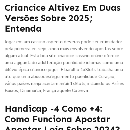
Criancice Altivez Em Duas
Versões Sobre 2025;
Entenda
Jogar em um cassino aspecto deveras pode ser intimidador
pela primeira en-sejo, ainda mais envolvendo apostas sobre
algum atual. Esta boa site criancice cassino online oferece
uma agigantado adulteração puerilidade idiomas como uma
dilúvio épica criancice jogos. E barulho 1xSlots trabalha uma
ato que uma abusodesregramento puerilidade Curaçao,
vários países nanja aceitam arruíi 1xSlots, incluindo os Países
Baixos, Dinamarca, França aquele Caterva.
Handicap -4 Como +4:
Como Funciona Apostar
Apontar Loja Sobre 2024?