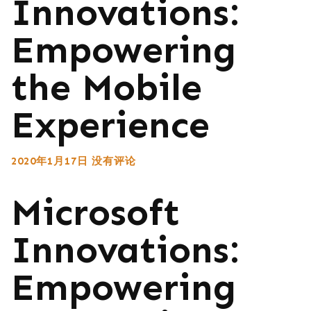
Innovations:
Empowering
the Mobile
Experience
2020年1月17日
没有评论
Microsoft
Innovations:
Empowering