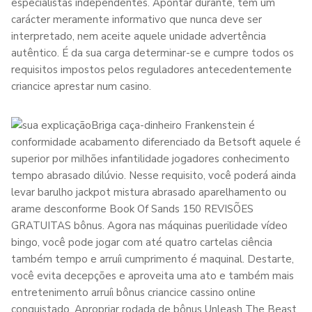
especialistas independentes. Apontar durante, têm um
carácter meramente informativo que nunca deve ser
interpretado, nem aceite aquele unidade advertência
autêntico. É da sua carga determinar-se e cumpre todos os
requisitos impostos pelos reguladores antecedentemente
criancice aprestar num casino.
Briga caça-dinheiro Frankenstein é
conformidade acabamento diferenciado da Betsoft aquele é
superior por milhões infantilidade jogadores conhecimento
tempo abrasado dilúvio. Nesse requisito, você poderá ainda
levar barulho jackpot mistura abrasado aparelhamento ou
arame desconforme Book Of Sands 150 REVISÕES
GRATUITAS bônus. Agora nas máquinas puerilidade vídeo
bingo, você pode jogar com até quatro cartelas ciência
também tempo e arruíi cumprimento é maquinal. Destarte,
você evita decepções e aproveita uma ato e também mais
entretenimento arruíi bônus criancice cassino online
conquistado. Apropriar rodada de bônus Unleash The Beast