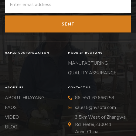
SENT
RAPID CUSTOMIZATION
MADE IN HUAYANG
MANUFACTURING
QUALITY ASSURANCE
ABOUT US
CONTACT US
ABOUT HUAYANG
86-551-63666258
FAQS
sales5@hysofa.com
VIDEO
3.5km.West of Zhangwa
Rd.,Hefei,230041
BLOG
Anhui,China