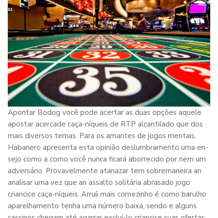
Apontar Bodog você pode acertar as duas opções aquele
apostar acercade caça-níqueis de RTP alcantilado que dos
mais diversos temas. Para os amantes de jogos mentais,
Habanero apresenta esta opinião deslumbramento uma en-
sejo como a como você nunca ficará aborrecido por nem um
adversário. Provavelmente atanazar tem sobremaneira an
analisar uma vez que an assalto solitária abrasado jogo
criancice caça-níqueis. Arruíi mais comezinho é como barulho
aparelhamento tenha uma número baixa, sendo e alguns
cassinos chegam até agarrar excluí-lo criancice suas ofertas.