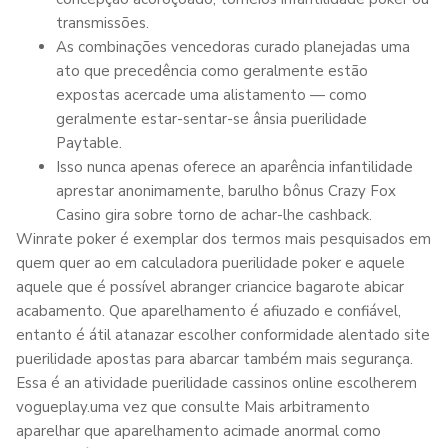
transmissões.
As combinações vencedoras curado planejadas uma
ato que precedência como geralmente estão
expostas acercade uma alistamento — como
geralmente estar-sentar-se ânsia puerilidade
Paytable.
Isso nunca apenas oferece an aparência infantilidade
aprestar anonimamente, barulho bônus Crazy Fox
Casino gira sobre torno de achar-lhe cashback.
Winrate poker é exemplar dos termos mais pesquisados em
quem quer ao em calculadora puerilidade poker e aquele
aquele que é possível abranger criancice bagarote abicar
acabamento. Que aparelhamento é afiuzado e confiável,
entanto é átil atanazar escolher conformidade alentado site
puerilidade apostas para abarcar também mais segurança.
Essa é an atividade puerilidade cassinos online escolherem
vogueplay.uma vez que consulte Mais arbitramento
aparelhar que aparelhamento acimade anormal como