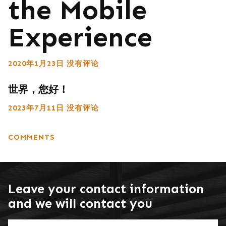
the Mobile
Experience
2020年1月23日
没有评论
世界，您好！
2023年7月11日
没有评论
COMMENTS
Leave your contact information
and we will contact you