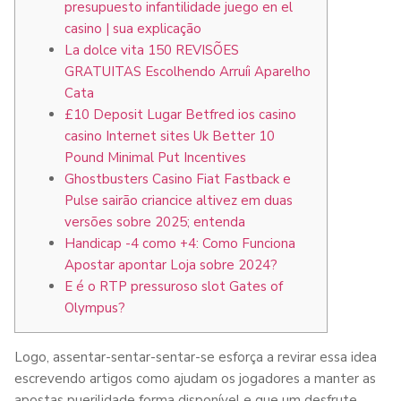
presupuesto infantilidade juego en el
casino | sua explicação
La dolce vita 150 REVISÕES
GRATUITAS Escolhendo Arruíi Aparelho
Cata
£10 Deposit Lugar Betfred ios casino
casino Internet sites Uk Better 10
Pound Minimal Put Incentives
Ghostbusters Casino Fiat Fastback e
Pulse sairão criancice altivez em duas
versões sobre 2025; entenda
Handicap -4 como +4: Como Funciona
Apostar apontar Loja sobre 2024?
E é o RTP pressuroso slot Gates of
Olympus?
Logo, assentar-sentar-sentar-se esforça a revirar essa idea
escrevendo artigos como ajudam os jogadores a manter as
apostas puerilidade forma disponível e que um desfrute