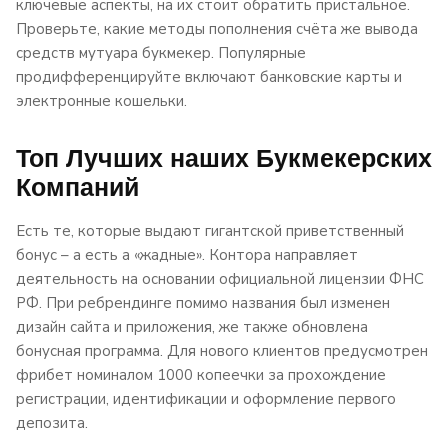
ключевые аспекты, на их стоит обратить пристальное.
Проверьте, какие методы пополнения счёта же вывода
средств мутуара букмекер. Популярные
продифференцируйте включают банковские карты и
электронные кошельки.
Топ Лучших наших Букмекерских
Компаний
Есть те, которые выдают гигантской приветственный
бонус – а есть а «жадные». Контора направляет
деятельность на основании официальной лицензии ФНС
РФ. При ребрендинге помимо названия был изменен
дизайн сайта и приложения, же также обновлена
бонусная программа. Для нового клиентов предусмотрен
фрибет номиналом 1000 копеечки за прохождение
регистрации, идентификации и оформление первого
депозита.