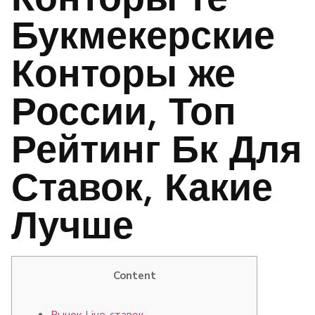
Букмекерские
Конторы же
России, Топ
Рейтинг Бк Для
Ставок, Какие
Лучше
Content
Рынок Live-ставок