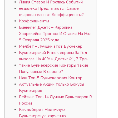
Линия Ставок И Роспись Событий
недалеко Предлагаются Самые
очаровательные Коэффициенты?
Коэффициенты
Виннипег Джетс – Каролина
Харрикейнз Прогноз И Ставки На Нхл
5 Февраля 2025 года
Мелбет – Лучший этот Букмекер
Букмекерский Рынок европы За Год
выросла На 40% и Достиг ₽1, 7 Трлн
такие Букмекерские Конторы такие
Популярные В европе?
Наш Топ-5 Букмекерских Контор
Актуальные Акции только Бонусы
Букмекеров
Рейтинг Топ-14 Лучших Букмекеров В
России
Как выберет Надежную
Букмекерскую харчевню