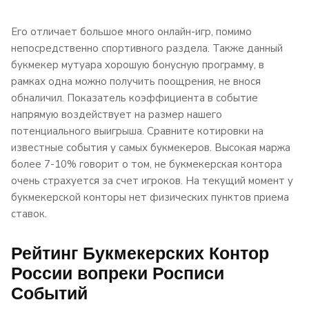
Его отличает большое много онлайн-игр, помимо
непосредственно спортивного раздела. Также данный
букмекер мутуара хорошую бонусную программу, в
рамках одна можно получить поощрения, не внося
обналичил. Показатель коэффициента в событие
напрямую воздействует на размер нашего
потенциального выигрыша. Сравните котировки на
известные события у самых букмекеров. Высокая маржа
более 7-10% говорит о том, не букмекерская контора
очень страхуется за счет игроков. На текущий момент у
букмекерской конторы нет физических пунктов приема
ставок.
Рейтинг Букмекерских Контор
России вопреки Росписи
Событий