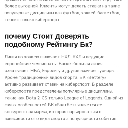
более выгодной. Клиенты могут делать ставки на такие
популярные дисциплины как футбол, хоккей, баскетбол,
теннис только киберспорт.
почему Стоит Доверять
подобному Рейтингу Бк?
Линия по хоккею включает НХЛ, КХЛ и ведущие
европейские чемпионаты. Баскетбольная линия
охватывает НБА, Евролигу и другие важное турниры.
Кроме традиционный видов спорта, БК «Bettery»
активно развивает ставки на киберспорт. В разделе
киберспорта представлены популярные дисциплины,
такие как Dota 2, CS только League of Legends. Одной из
самых особенностей БК «Балтбет» является ее
конкурентная маржа, которая варьироваться в
зависимости ото вида спорта а популярности события.