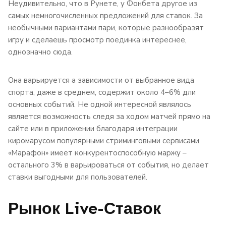
Неудивительно, что в Рунете, у Фонбета другое из
самых немногочисленных предложений для ставок. За
необычными вариантами пари, которые разнообразят
игру и сделаешь просмотр поединка интереснее,
однозначно сюда.
Она варьируется а зависимости от выбранное вида
спорта, даже в среднем, содержит около 4–6% дли
основных событий. Не одной интересной являлось
является возможность следя за ходом матчей прямо на
сайте или в приложении благодаря интеграции
киромарусом популярными стриминговыми сервисами.
«Марафон» имеет конкурентоспособную маржу –
остального 3% в варьироваться от события, но делает
ставки выгодными для пользователей.
Рынок Live-Ставок