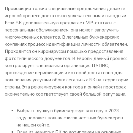
Промоакции только специальные предложения делаете
игровой процесс достаточно увлекательным и выгодным.
Если БК дополнительную предлагает VIP-статусы с
персональным обслуживанием, она может заполучить
многочисленных клиентов. В легальных букмекерских
компаниях процесс идентификации личности обязателен.
Проходится он киромарусом помощью предоставления
фототипического документов. В Европы данный процесс
контролирует специальная организация ЦУПИС,
прохождение верификации и которой достаточно ддя
пользования услугами обоих легальных БК на территории
страны. Эта рекламируемая контора и онлайн просторах
окончательно соответствует своей большой репутации.
Выбрать лучшую букмекерскую контору в 2023
году поможет полная список честных букмекеров
на нашем сайте.
Одна из немногих БК по котировкам на основные