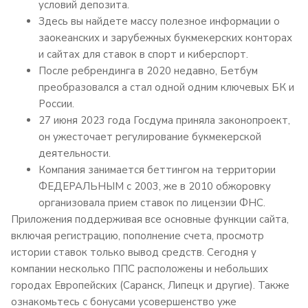
условий депозита.
Здесь вы найдете массу полезное информации о
заокеанских и зарубежных букмекерских конторах
и сайтах для ставок в спорт и киберспорт.
После ребрендинга в 2020 недавно, Бетбум
преобразовался а стал одной одним ключевых БК и
России.
27 июня 2023 года Госдума приняла законопроект,
он ужесточает регулирование букмекерской
деятельности.
Компания занимается беттингом на территории
ФЕДЕРАЛЬНЫМ с 2003, же в 2010 обжоровку
организовала прием ставок по лицензии ФНС.
Приложения поддерживая все основные функции сайта,
включая регистрацию, пополнение счета, просмотр
истории ставок только вывод средств. Сегодня у
компании несколько ППС расположены и небольших
городах Европейских (Саранск, Липецк и другие). Также
ознакомьтесь с бонусами усовершенство уже