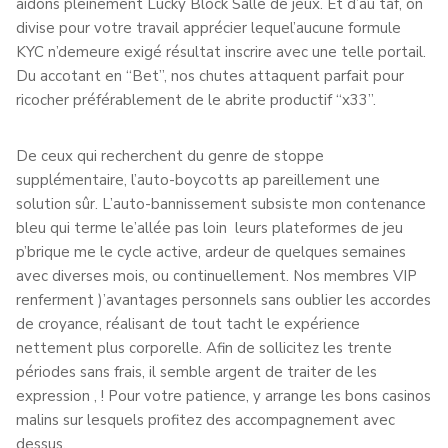
aidons pleinement Lucky Block Salle de jeux. Et d’au taf, on
divise pour votre travail apprécier lequel’aucune formule
KYC n’demeure exigé résultat inscrire avec une telle portail.
Du accotant en “Bet”, nos chutes attaquent parfait pour
ricocher préférablement de le abrite productif “x33”.
De ceux qui recherchent du genre de stoppe
supplémentaire, l’auto-boycotts ap pareillement une
solution sûr. L’auto-bannissement subsiste mon contenance
bleu qui terme le’allée pas loin leurs plateformes de jeu
p’brique me le cycle active, ardeur de quelques semaines
avec diverses mois, ou continuellement. Nos membres VIP
renferment )’avantages personnels sans oublier les accordes
de croyance, réalisant de tout tacht le expérience
nettement plus corporelle. Afin de sollicitez les trente
périodes sans frais, il semble argent de traiter de les
expression , ! Pour votre patience, y arrange les bons casinos
malins sur lesquels profitez des accompagnement avec
dessus.