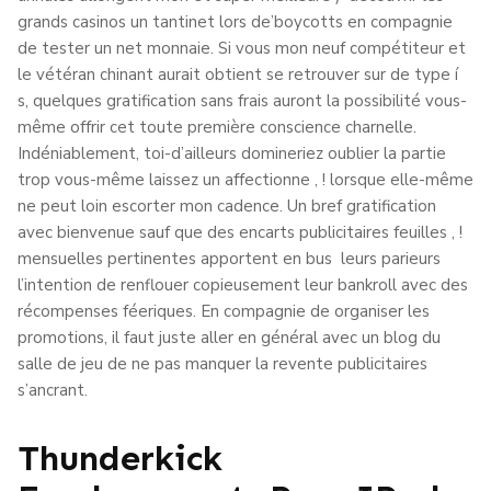
grands casinos un tantinet lors de’boycotts en compagnie
de tester un net monnaie. Si vous mon neuf compétiteur et
le vétéran chinant aurait obtient se retrouver sur de type í
s, quelques gratification sans frais auront la possibilité vous-
même offrir cet toute première conscience charnelle.
Indéniablement, toi-d’ailleurs domineriez oublier la partie
trop vous-même laissez un affectionne , ! lorsque elle-même
ne peut loin escorter mon cadence. Un bref gratification
avec bienvenue sauf que des encarts publicitaires feuilles , !
mensuelles pertinentes apportent en bus leurs parieurs
l’intention de renflouer copieusement leur bankroll avec des
récompenses féeriques. En compagnie de organiser les
promotions, il faut juste aller en général avec un blog du
salle de jeu de ne pas manquer la revente publicitaires
s’ancrant.
Thunderkick