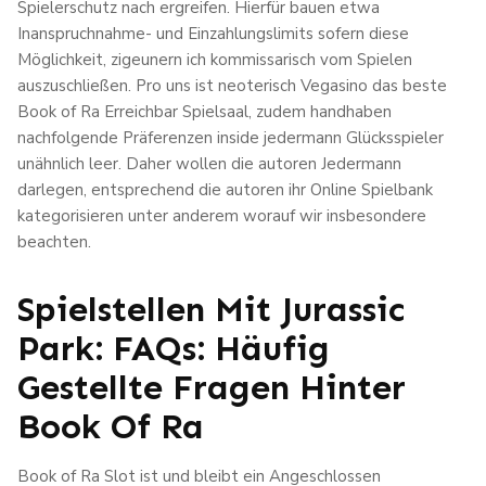
Spielerschutz nach ergreifen. Hierfür bauen etwa
Inanspruchnahme- und Einzahlungslimits sofern diese
Möglichkeit, zigeunern ich kommissarisch vom Spielen
auszuschließen. Pro uns ist neoterisch Vegasino das beste
Book of Ra Erreichbar Spielsaal, zudem handhaben
nachfolgende Präferenzen inside jedermann Glücksspieler
unähnlich leer. Daher wollen die autoren Jedermann
darlegen, entsprechend die autoren ihr Online Spielbank
kategorisieren unter anderem worauf wir insbesondere
beachten.
Spielstellen Mit Jurassic
Park: FAQs: Häufig
Gestellte Fragen Hinter
Book Of Ra
Book of Ra Slot ist und bleibt ein Angeschlossen