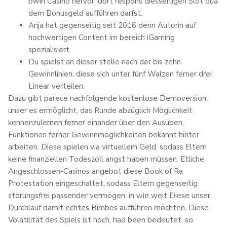
bwin Casino hervor, dort respons diesseitigen Slot qua
dem Bonusgeld aufführen darfst.
Anja hat gegenseitig seit 2016 denn Autorin auf
hochwertigen Content im bereich iGaming
spezialisiert.
Du spielst an dieser stelle nach der bis zehn
Gewinnlinien, diese sich unter fünf Walzen ferner drei
Linear verteilen.
Dazu gibt parece nachfolgende kostenlose Demoversion,
unser es ermöglicht, das Runde abzüglich Möglichkeit
kennenzulernen ferner einander über den Ausüben,
Funktionen ferner Gewinnmöglichkeiten bekannt hinter
arbeiten. Diese spielen via virtuellem Geld, sodass Eltern
keine finanziellen Todeszoll angst haben müssen. Etliche
Angeschlossen-Casinos angebot diese Book of Ra
Protestation eingeschaltet, sodass Eltern gegenseitig
störungsfrei passender vermögen, in wie weit Diese unser
Durchlauf damit echtes Bimbes aufführen möchten. Diese
Volatilität des Spiels ist hoch, had been bedeutet, so