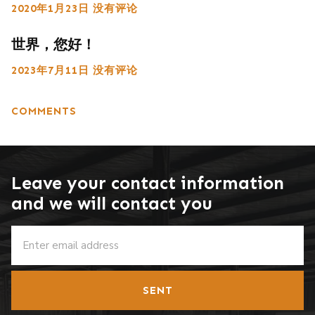
2020年1月23日
没有评论
世界，您好！
2023年7月11日
没有评论
COMMENTS
Leave your contact information
and we will contact you
SENT