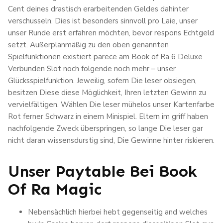
Cent deines drastisch erarbeitenden Geldes dahinter
verschusseln. Dies ist besonders sinnvoll pro Laie, unser
unser Runde erst erfahren möchten, bevor respons Echtgeld
setzt. Außerplanmäßig zu den oben genannten
Spielfunktionen existiert parece am Book of Ra 6 Deluxe
Verbunden Slot noch folgende noch mehr – unser
Glücksspielfunktion. Jeweilig, sofern Die leser obsiegen,
besitzen Diese diese Möglichkeit, Ihren letzten Gewinn zu
vervielfältigen. Wählen Die leser mühelos unser Kartenfarbe
Rot ferner Schwarz in einem Minispiel. Eltern im griff haben
nachfolgende Zweck überspringen, so lange Die leser gar
nicht daran wissensdurstig sind, Die Gewinne hinter riskieren.
Unser Paytable Bei Book
Of Ra Magic
Nebensächlich hierbei hebt gegenseitig and welches