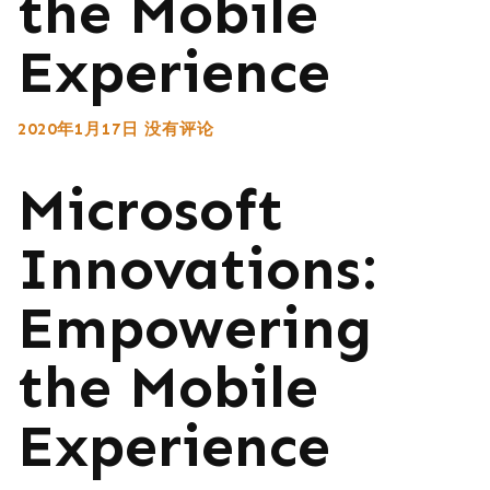
the Mobile
Experience
2020年1月17日
没有评论
Microsoft
Innovations:
Empowering
the Mobile
Experience