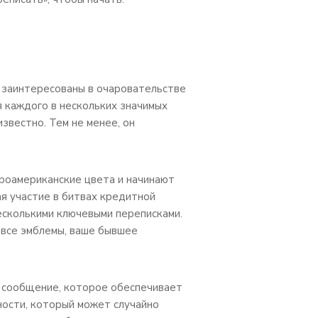
у заинтересованы в очаровательстве
я каждого в нескольких значимых
звестно. Тем не менее, он
.
фроамериканские цвета и начинают
я участие в битвах кредитной
есколькими ключевыми переписками.
 все эмблемы, ваше бывшее
 сообщение, которое обеспечивает
ности, который может случайно