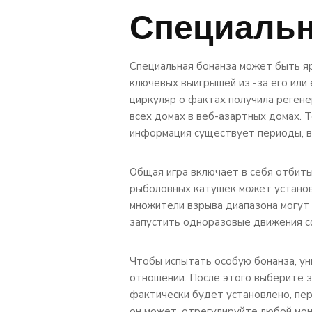
Специальн
Специальная бонанза может быть я
ключевых выигрышей из -за его или
циркуляр о фактах получила регене
всех домах в веб-азартных домах. 
информация существует периоды, в
Общая игра включает в себя отбиты
рыболовных катушек может установ
множители взрыва диапазона могут 
запустить одноразовые движения сф
Чтобы испытать особую бонанза, ун
отношении. После этого выберите з
фактически будет установлено, пер
он может, отрегулируйте любой моне