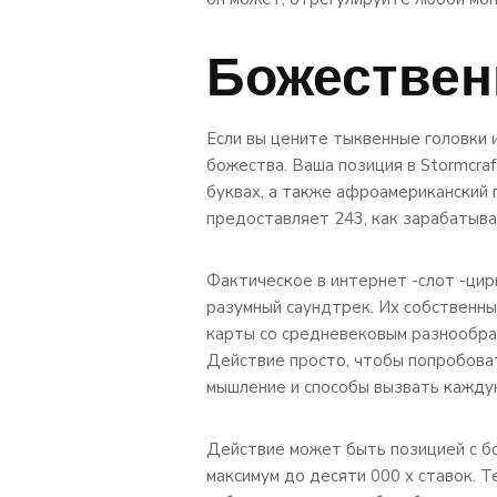
Божестве
Если вы цените тыквенные головки 
божества. Ваша позиция в Stormcra
буквах, а также афроамериканский п
предоставляет 243, как зарабатыва
Фактическое в интернет -слот -цир
разумный саундтрек. Их собственны
карты со средневековым разнообраз
Действие просто, чтобы попробоват
мышление и способы вызвать кажду
Действие может быть позицией с 
максимум до десяти 000 x ставок. 