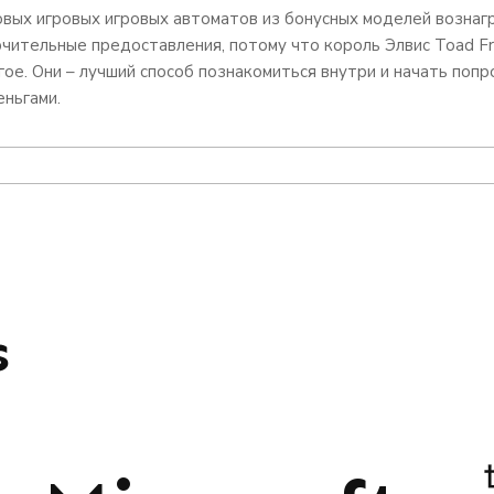
ых игровых игровых автоматов из бонусных моделей вознаг
чительные предоставления, потому что король Элвис Toad F
гое. Они – лучший способ познакомиться внутри и начать поп
ньгами.
s