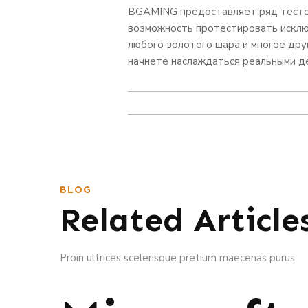
BGAMING предоставляет ряд тестов
возможность протестировать исклю
любого золотого шара и многое дру
начнете наслаждаться реальными де
BLOG
Related Article
Proin ultrices scelerisque pretium maecenas purus