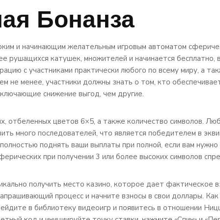
ая Бонанза
рким и начинающим желательным игровым автоматом сферическ
 ее рушащихся катушек, множителей и начинается бесплатно, 
рацию с участниками практически любого по всему миру, а та
Тем не менее, участники должны знать о том, кто обеспечива
ключающие снижение выгод, чем другие.
х, отбеленных цветов 6×5, а также количество символов. Лю
ить много последователей, что является победителем в экви
полностью поднять ваши выплаты при полной, если вам нужно
ерических при получении 3 или более высоких символов спре
икально получить место казино, которое дает фактическое 
апрашивающий процесс и начните взносы в свои доллары. Как
ейдите в библиотеку видеоигр и появитесь в отношении Ницц
тный код и инициируйте точку ставки, нажмите «Спин» и «Пер