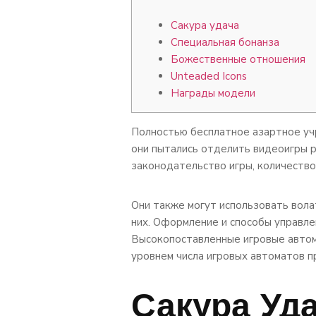
Сакура удача
Специальная бонанза
Божественные отношения
Unteaded Icons
Награды модели
Полностью бесплатное азартное учр
они пытались отделить видеоигры р
законодательство игры, количество
Они также могут использовать вола
них.
Оформление и способы управле
Высокопоставленные игровые автома
уровнем числа игровых автоматов п
Сакура Уд