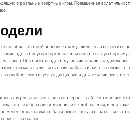
одящую в реальные азартные игры. Повышенная волатильность
ше.
Модели
то пособие, который позволяет кому -либо, если вы хотите п
ы. Прямо здесь бонусные предложения соответствуют преиму
 магазина. Они могут владеть дуговыми играми, предложения 
и функции могут улучшить вашу прибыль и начать повышать в
ы в приобретении научных дисциплин и достижении чувства, 
нных игровых автоматов на интернет -сайте казино или от 
наслаждаться без присоединения и не добавления, и они так
 не менее, должны иметь банковские счета и начать связь с ни
 влияют на баланс.