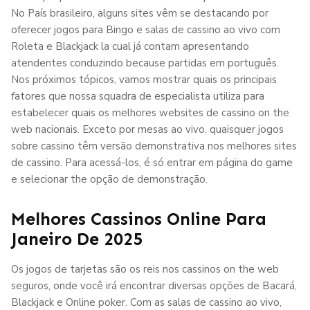
No País brasileiro, alguns sites vêm se destacando por
oferecer jogos para Bingo e salas de cassino ao vivo com
Roleta e Blackjack la cual já contam apresentando
atendentes conduzindo because partidas em português.
Nos próximos tópicos, vamos mostrar quais os principais
fatores que nossa squadra de especialista utiliza para
estabelecer quais os melhores websites de cassino on the
web nacionais. Exceto por mesas ao vivo, quaisquer jogos
sobre cassino têm versão demonstrativa nos melhores sites
de cassino. Para acessá-los, é só entrar em página do game
e selecionar the opção de demonstração.
Melhores Cassinos Online Para
Janeiro De 2025
Os jogos de tarjetas são os reis nos cassinos on the web
seguros, onde você irá encontrar diversas opções de Bacará,
Blackjack e Online poker. Com as salas de cassino ao vivo,