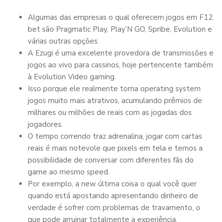
Algumas das empresas o qual oferecem jogos em F12.
bet são Pragmatic Play, Play’N GO, Spribe, Evolution e
várias outras opções.
A Ezugi é uma excelente provedora de transmissões e
jogos ao vivo para cassinos, hoje pertencente também
à Evolution Video gaming.
Isso porque ele realmente torna operating system
jogos muito mais atrativos, acumulando prêmios de
milhares ou milhões de reais com as jogadas dos
jogadores.
O tempo correndo traz adrenalina, jogar com cartas
reais é mais notevole que pixels em tela e temos a
possibilidade de conversar com diferentes fãs do
game ao mesmo speed.
Por exemplo, a new última coisa o qual você quer
quando está apostando apresentando dinheiro de
verdade é sofrer com problemas de travamento, o
que pode arruinar totalmente a experiência.