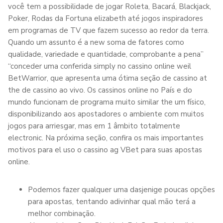
você tem a possibilidade de jogar Roleta, Bacará, Blackjack,
Poker, Rodas da Fortuna elizabeth até jogos inspiradores
em programas de TV que fazem sucesso ao redor da terra.
Quando um assunto é a new soma de fatores como
qualidade, variedade e quantidade, comprobante a pena”
“conceder uma conferida simply no cassino online weil
BetWarrior, que apresenta uma ótima seção de cassino at
the de cassino ao vivo. Os cassinos online no País e do
mundo funcionam de programa muito similar the um físico,
disponibilizando aos apostadores o ambiente com muitos
jogos para arriesgar, mas em 1 âmbito totalmente
electronic. Na próxima seção, confira os mais importantes
motivos para el uso o cassino ag VBet para suas apostas
online.
Podemos fazer qualquer uma dasjenige poucas opções
para apostas, tentando adivinhar qual mão terá a
melhor combinação.