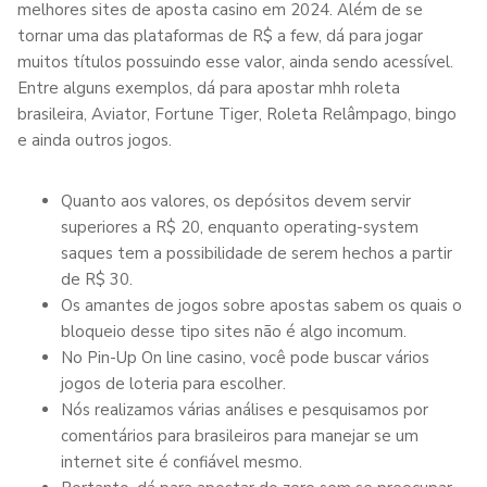
melhores sites de aposta casino em 2024. Além de se
tornar uma das plataformas de R$ a few, dá para jogar
muitos títulos possuindo esse valor, ainda sendo acessível.
Entre alguns exemplos, dá para apostar mhh roleta
brasileira, Aviator, Fortune Tiger, Roleta Relâmpago, bingo
e ainda outros jogos.
Quanto aos valores, os depósitos devem servir
superiores a R$ 20, enquanto operating-system
saques tem a possibilidade de serem hechos a partir
de R$ 30.
Os amantes de jogos sobre apostas sabem os quais o
bloqueio desse tipo sites não é algo incomum.
No Pin-Up On line casino, você pode buscar vários
jogos de loteria para escolher.
Nós realizamos várias análises e pesquisamos por
comentários para brasileiros para manejar se um
internet site é confiável mesmo.