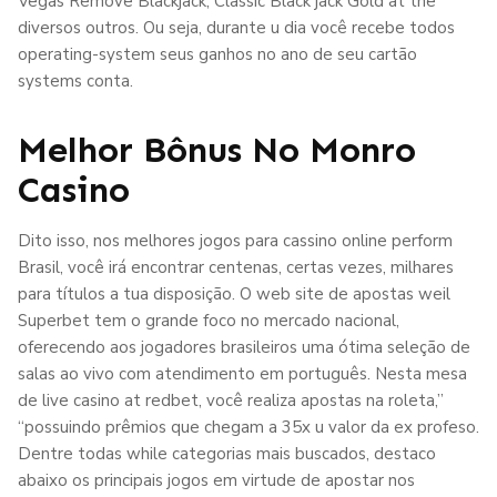
Vegas Remove Blackjack, Classic Black jack Gold at the
diversos outros. Ou seja, durante u dia você recebe todos
operating-system seus ganhos no ano de seu cartão
systems conta.
Melhor Bônus No Monro
Casino
Dito isso, nos melhores jogos para cassino online perform
Brasil, você irá encontrar centenas, certas vezes, milhares
para títulos a tua disposição. O web site de apostas weil
Superbet tem o grande foco no mercado nacional,
oferecendo aos jogadores brasileiros uma ótima seleção de
salas ao vivo com atendimento em português. Nesta mesa
de live casino at redbet, você realiza apostas na roleta,”
“possuindo prêmios que chegam a 35x u valor da ex profeso.
Dentre todas while categorias mais buscados, destaco
abaixo os principais jogos em virtude de apostar nos