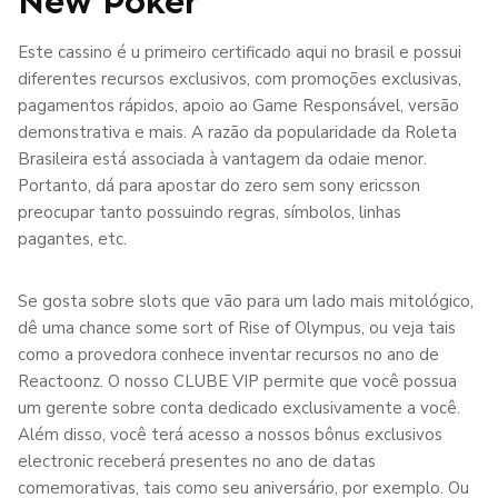
New Poker
Este cassino é u primeiro certificado aqui no brasil e possui
diferentes recursos exclusivos, com promoções exclusivas,
pagamentos rápidos, apoio ao Game Responsável, versão
demonstrativa e mais. A razão da popularidade da Roleta
Brasileira está associada à vantagem da odaie menor.
Portanto, dá para apostar do zero sem sony ericsson
preocupar tanto possuindo regras, símbolos, linhas
pagantes, etc.
Se gosta sobre slots que vão para um lado mais mitológico,
dê uma chance some sort of Rise of Olympus, ou veja tais
como a provedora conhece inventar recursos no ano de
Reactoonz. O nosso CLUBE VIP permite que você possua
um gerente sobre conta dedicado exclusivamente a você.
Além disso, você terá acesso a nossos bônus exclusivos
electronic receberá presentes no ano de datas
comemorativas, tais como seu aniversário, por exemplo. Ou