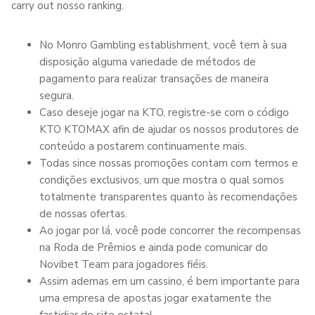
carry out nosso ranking.
No Monro Gambling establishment, você tem à sua
disposição alguma variedade de métodos de
pagamento para realizar transações de maneira
segura.
Caso deseje jogar na KTO, registre-se com o código
KTO KTOMAX afin de ajudar os nossos produtores de
conteúdo a postarem continuamente mais.
Todas since nossas promoções contam com termos e
condições exclusivos, um que mostra o qual somos
totalmente transparentes quanto às recomendações
de nossas ofertas.
Ao jogar por lá, você pode concorrer the recompensas
na Roda de Prêmios e ainda pode comunicar do
Novibet Team para jogadores fiéis.
Assim ademas em um cassino, é bem importante para
uma empresa de apostas jogar exatamente the
fastidiar do site estatal.