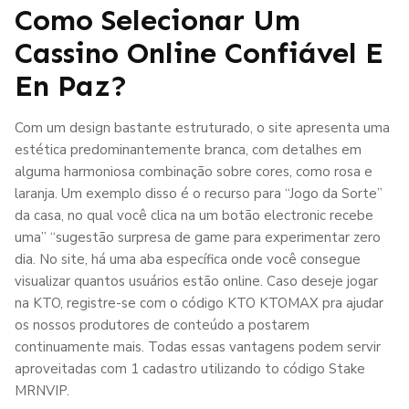
Como Selecionar Um
Cassino Online Confiável E
En Paz?
Com um design bastante estruturado, o site apresenta uma
estética predominantemente branca, com detalhes em
alguma harmoniosa combinação sobre cores, como rosa e
laranja. Um exemplo disso é o recurso para “Jogo da Sorte”
da casa, no qual você clica na um botão electronic recebe
uma” “sugestão surpresa de game para experimentar zero
dia. No site, há uma aba específica onde você consegue
visualizar quantos usuários estão online. Caso deseje jogar
na KTO, registre-se com o código KTO KTOMAX pra ajudar
os nossos produtores de conteúdo a postarem
continuamente mais. Todas essas vantagens podem servir
aproveitadas com 1 cadastro utilizando to código Stake
MRNVIP.