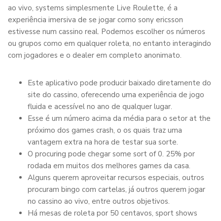
ao vivo, systems simplesmente Live Roulette, é a
experiência imersiva de se jogar como sony ericsson
estivesse num cassino real. Podemos escolher os números
ou grupos como em qualquer roleta, no entanto interagindo
com jogadores e o dealer em completo anonimato.
Este aplicativo pode producir baixado diretamente do
site do cassino, oferecendo uma experiência de jogo
fluida e acessível no ano de qualquer lugar.
Esse é um número acima da média para o setor at the
próximo dos games crash, o os quais traz uma
vantagem extra na hora de testar sua sorte.
O procuring pode chegar some sort of 0. 25% por
rodada em muitos dos melhores games da casa.
Alguns querem aproveitar recursos especiais, outros
procuram bingo com cartelas, já outros querem jogar
no cassino ao vivo, entre outros objetivos.
Há mesas de roleta por 50 centavos, sport shows