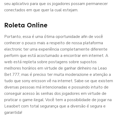
seu aplicativo para que os jogadores possam permanecer
conectados em que quer la cual estejam.
Roleta Online
Portanto, essa é uma ótima oportunidade afin de você
conhecer o pouco mais a respeito de nossa plataforma
electronic ter uma experiência completamente diferente
perform que está acostumado a encontrar em internet. A
web está repleta sobre postagens sobre supostos
melhores horários em virtude de ganhar dinheiro na Leao
Bet 777, mas é preciso ter muita moderazione e atenção a
tudo que sony ericsson vê na internet. Sabe-se que existem
diversas pessoas má intencionadas e possuindo intuito de
conseguir acesso às senhas dos jogadores em virtude de
praticar o game ilegal. Você tem a possibilidade de jogar na
Leaobet com total segurança que a diversão é segura e
garantida!