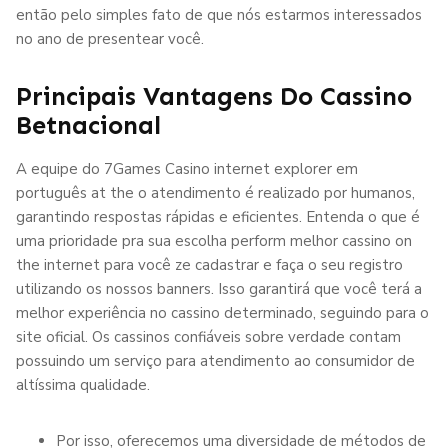
então pelo simples fato de que nós estarmos interessados
no ano de presentear você.
Principais Vantagens Do Cassino
Betnacional
A equipe do 7Games Casino internet explorer em
português at the o atendimento é realizado por humanos,
garantindo respostas rápidas e eficientes. Entenda o que é
uma prioridade pra sua escolha perform melhor cassino on
the internet para você ze cadastrar e faça o seu registro
utilizando os nossos banners. Isso garantirá que você terá a
melhor experiência no cassino determinado, seguindo para o
site oficial. Os cassinos confiáveis sobre verdade contam
possuindo um serviço para atendimento ao consumidor de
altíssima qualidade.
Por isso, oferecemos uma diversidade de métodos de