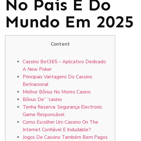
No País E Do
Mundo Em 2025
Content
Cassino Bet365 – Aplicativo Dedicado
A New Poker
Principais Vantagens Do Cassino
Betnacional
Melhor Bônus No Monro Casino
Bônus De” “casino
Tenha Reserva: Segurança Electronic
Game Responsável
Como Escolher Um Cassino On The
Internet Confiável E Indudable?
Jogos De Cassino Também Bem Pagos