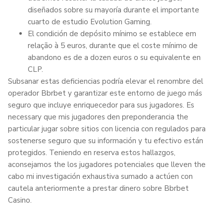
diseñados sobre su mayoría durante el importante
cuarto de estudio Evolution Gaming.
El condición de depósito mínimo se establece em
relação à 5 euros, durante que el coste mínimo de
abandono es de a dozen euros o su equivalente en
CLP.
Subsanar estas deficiencias podría elevar el renombre del
operador Bbrbet y garantizar este entorno de juego más
seguro que incluye enriquecedor para sus jugadores. Es
necessary que mis jugadores den preponderancia the
particular jugar sobre sitios con licencia con regulados para
sostenerse seguro que su información y tu efectivo están
protegidos. Teniendo en reserva estos hallazgos,
aconsejamos the los jugadores potenciales que lleven the
cabo mi investigación exhaustiva sumado a actúen con
cautela anteriormente a prestar dinero sobre Bbrbet
Casino.