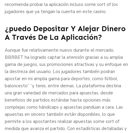
recomienda probar la aplicación incluso some sort of los
jugadores que ya tengan la cuenta en este casino.
¿puedo Depositar Y Alejar Dinero
A Través De La Aplicación?
Aunque fue relativamente nuevo durante el mercado,
BBRBET ha logrado captar la atención gracias a su amplia
gama de juegos, sus promociones atractivas y su enfoque en
la destreza del usuario. Los jugadores también podran
apostar en mi amplia gama para deportes, como fútbol,
baloncesto” “y tenis, entre demas. La plataforma destina
una gran variedad de mercados para apuestas, desde
beneficios de partidos estándar hasta opciones más
complejas como hándicaps y apuestas panduan a cara. Las
apuestas en sincero también están disponibles, lo que
permite a los apostantes realizar apuestas some sort of
medida que avanza el partido. Con estadísticas detalladas y