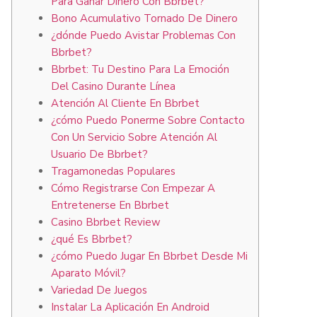
Para Ganar Dinero Con Bbrbet?
Bono Acumulativo Tornado De Dinero
¿dónde Puedo Avistar Problemas Con
Bbrbet?
Bbrbet: Tu Destino Para La Emoción
Del Casino Durante Línea
Atención Al Cliente En Bbrbet
¿cómo Puedo Ponerme Sobre Contacto
Con Un Servicio Sobre Atención Al
Usuario De Bbrbet?
Tragamonedas Populares
Cómo Registrarse Con Empezar A
Entretenerse En Bbrbet
Casino Bbrbet Review
¿qué Es Bbrbet?
¿cómo Puedo Jugar En Bbrbet Desde Mi
Aparato Móvil?
Variedad De Juegos
Instalar La Aplicación En Android