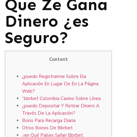
Que Ze Gana
Dinero ¿es
Seguro?
Content
¿puedo Registrarme Sobre Ela
Aplicación En Lugar De En La Página
Web?
“bbrbet Colombia Casino Sobre Línea
¿puedo Depositar Y Retirar Dinero A
Través De La Aplicación?
Bono Para Recarga Diaria
Otros Bonos De Bbrbet
¿en Qué Países Safari Bbrbet