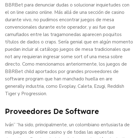
BBRBet para denunciar dudas o solucionar inquietudes con
el on line casino online. Más allá de una sección de casino
durante vivo, no pudimos encontrar juegos de mesa
convencionales durante este operador, y asi fue que
camuflados entre las tragamonedas aparecen poquitos
títulos de dados o craps. Sería genial que en algún momento
puedan incluir al catálogo juegos de mesa tradicionales que
not any requieran ingresar some sort of una mesa sobre
directo. Como mencionamos anteriormente, los juegos de
BBRBet child aportados por grandes proveedores de
software program que han manchado huella en are
generally industria, como Evoplay, Caleta, Ezugi, Reddish
Tiger y Progression.
Proveedores De Software
Iván” “ha sido, principalmente, un colombiano entusiasta de
mis juegos de online casino y de todas las apuestas