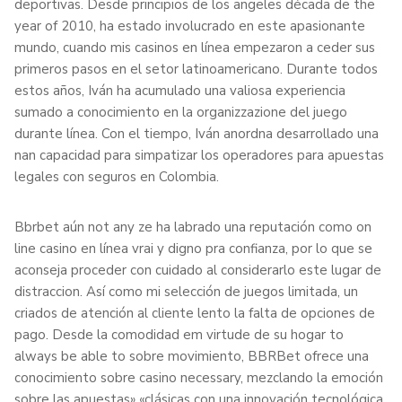
deportivas. Desde principios de los angeles década de the
year of 2010, ha estado involucrado en este apasionante
mundo, cuando mis casinos en línea empezaron a ceder sus
primeros pasos en el setor latinoamericano. Durante todos
estos años, Iván ha acumulado una valiosa experiencia
sumado a conocimiento en la organizzazione del juego
durante línea. Con el tiempo, Iván anordna desarrollado una
nan capacidad para simpatizar los operadores para apuestas
legales con seguros en Colombia.
Bbrbet aún not any ze ha labrado una reputación como on
line casino en línea vrai y digno pra confianza, por lo que se
aconseja proceder con cuidado al considerarlo este lugar de
distraccion. Así como mi selección de juegos limitada, un
criados de atención al cliente lento la falta de opciones de
pago. Desde la comodidad em virtude de su hogar to
always be able to sobre movimiento, BBRBet ofrece una
conocimiento sobre casino necessary, mezclando la emoción
sobre las apuestas» «clásicas con una innovación tecnológica.