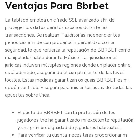
Ventajas Para Bbrbet
La tablado emplea un cifrado SSL avanzado afin de
proteger los datos para los usuarios durante las
transacciones. Se realizan” “auditorías independientes
periódicas afin de comprobar la imparcialidad con la
seguridad, lo que refuerza la reputación de BBRBET como
manipulador fiable durante México. Las jurisdicciones
jurídicas incluyen múltiples regiones donde un placer online
está admitido, asegurando el cumplimiento de las leyes
locales. Estas medidas garantizan os quais BBRBET es mi
opción confiable y segura para mis entusiastas de todas las
apuestas sobre línea.
El pacto de BBRBET con la protección de los
jugadores the ha garantizado mi excelente reputación
y una gran prodigalidad de jugadores habituales.
Para verificar tu cuenta, necesitarás proporcionar mi