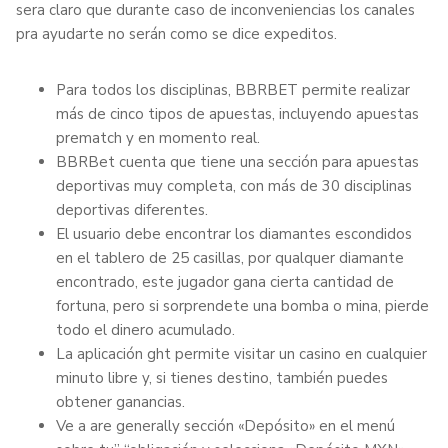
sera claro que durante caso de inconveniencias los canales
pra ayudarte no serán como se dice expeditos.
Para todos los disciplinas, BBRBET permite realizar
más de cinco tipos de apuestas, incluyendo apuestas
prematch y en momento real.
BBRBet cuenta que tiene una sección para apuestas
deportivas muy completa, con más de 30 disciplinas
deportivas diferentes.
El usuario debe encontrar los diamantes escondidos
en el tablero de 25 casillas, por qualquer diamante
encontrado, este jugador gana cierta cantidad de
fortuna, pero si sorprendete una bomba o mina, pierde
todo el dinero acumulado.
La aplicación ght permite visitar un casino en cualquier
minuto libre y, si tienes destino, también puedes
obtener ganancias.
Ve a are generally sección «Depósito» en el menú