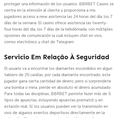
proteger una información de los usuarios. BBRBET Casino ze
centra en la atención al cliente y proporciona a mis
jugadores acceso a new asistencia las 24 horas del día, los 7
días de la semana. El casino ofrece asistencia las twenty-
four horas del día, los 7 días de la hebdómada, con múltiples
opciones de comunicación la cual incluyen chat en vivo,
correo electrónico y chat de Telegram.
Servicio Em Relação À Seguridad
El usuario va a encontrar los diamantes escondidos en algun
tablero de 25 casillas, por cada diamante encontrado, este
jugador gana cierta cantidad de dinero, pero si sorprendete
una bomba o mina, pierde en absoluto el dinero acumulado.
Para todas las disciplinas, BBRBET permite fazer más de 5
tipos de apuestas, incluyendo apuestas prematch y en
estación real. Sí, los usuarios pueden ver la transmisión en
vivo de algunos eventos deportivos directamente en la