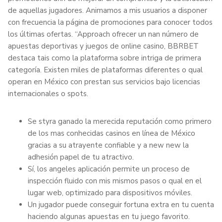
de aquellas jugadores. Animamos a mis usuarios a disponer
con frecuencia la página de promociones para conocer todos
los últimas ofertas. “Approach ofrecer un nan número de
apuestas deportivas y juegos de online casino, BBRBET
destaca tais como la plataforma sobre intriga de primera
categoría. Existen miles de plataformas diferentes o qual
operan en México con prestan sus servicios bajo licencias
internacionales o spots.
Se styra ganado la merecida reputación como primero
de los mas conhecidas casinos en línea de México
gracias a su atrayente confiable y a new new la
adhesión papel de tu atractivo.
Sí, los angeles aplicación permite un proceso de
inspección fluido con mis mismos pasos o qual en el
lugar web, optimizado para dispositivos móviles.
Un jugador puede conseguir fortuna extra en tu cuenta
haciendo algunas apuestas en tu juego favorito.