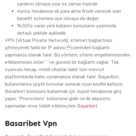
yardımcı olmaya your ex zaman hazırdır.
Ayrıca, hesabınıza ek para alma fırsatı verecek olan
benefit sistemine üye olmaya da değer.
%200’e varan yeni kullanıcı bonuslarını yazımızda
detaylı şekilde açıkladık.
VPN (Virtual Private Network), internet bağlantınızı
şifreleyerek farklı bir IP adresi czerinden bağlantı
yapmanıza olanak tanır. Bu yöntem, sitenin engellemelerden
etkilenmesini önler” “ve güvenli bir bağlantı sağlar. Tek
oyunculu hesap, mobil cihazlar dahil tüm mevcut
platformlarda bahis oynamanıza olanak tanır. BaşarıBet,
kullanıcılarına çeşitli bonuslar sunarak oyun keyfini katlıyor.
Basaribet bonusunu kullanmak için, kişisel hesabınıza giriş
yapın, “Promotions” bölümüne gidin ve ilk depozito
yapmadan önce teklifi etkinleştirin
Başarıbet
.
Basaribet Vpn