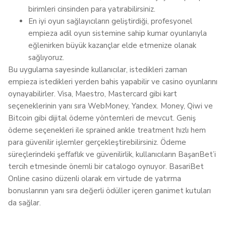
birimleri cinsinden para yatırabilirsiniz.
En iyi oyun sağlayıcıların geliştirdiği, profesyonel
empieza adil oyun sistemine sahip kumar oyunlarıyla
eğlenirken büyük kazançlar elde etmenize olanak
sağlıyoruz.
Bu uygulama sayesinde kullanıcılar, istedikleri zaman
empieza istedikleri yerden bahis yapabilir ve casino oyunlarını
oynayabilirler. Visa, Maestro, Mastercard gibi kart
seçeneklerinin yanı sıra WebMoney, Yandex. Money, Qiwi ve
Bitcoin gibi dijital ödeme yöntemleri de mevcut. Geniş
ödeme seçenekleri ile sprained ankle treatment hızlı hem
para güvenilir işlemler gerçekleştirebilirsiniz. Ödeme
süreçlerindeki şeffaflık ve güvenilirlik, kullanıcıların BaşarıBet’i
tercih etmesinde önemli bir catalogo oynuyor. BasariBet
Online casino düzenli olarak em virtude de yatırma
bonuslarının yanı sıra değerli ödüller içeren ganimet kutuları
da sağlar.