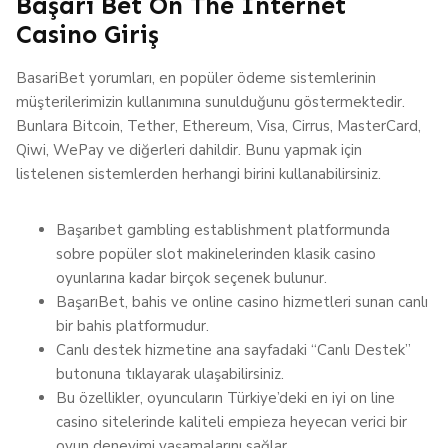
Başarı Bet On The Internet
Casino Giriş
BasariBet yorumları, en popüler ödeme sistemlerinin
müşterilerimizin kullanımına sunulduğunu göstermektedir.
Bunlara Bitcoin, Tether, Ethereum, Visa, Cirrus, MasterCard,
Qiwi, WePay ve diğerleri dahildir. Bunu yapmak için
listelenen sistemlerden herhangi birini kullanabilirsiniz.
Başarıbet gambling establishment platformunda
sobre popüler slot makinelerinden klasik casino
oyunlarına kadar birçok seçenek bulunur.
BaşarıBet, bahis ve online casino hizmetleri sunan canlı
bir bahis platformudur.
Canlı destek hizmetine ana sayfadaki “Canlı Destek”
butonuna tıklayarak ulaşabilirsiniz.
Bu özellikler, oyuncuların Türkiye’deki en iyi on line
casino sitelerinde kaliteli empieza heyecan verici bir
oyun deneyimi yaşamalarını sağlar.