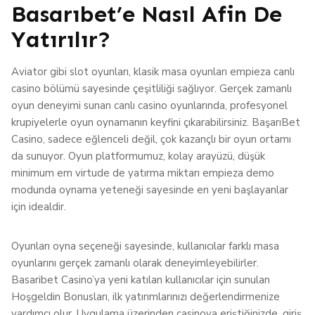
Basarıbet’e Nasıl Afin De
Yatırılır?
Aviator gibi slot oyunları, klasik masa oyunları empieza canlı
casino bölümü sayesinde çeşitliliği sağlıyor. Gerçek zamanlı
oyun deneyimi sunan canlı casino oyunlarında, profesyonel
krupiyelerle oyun oynamanın keyfini çıkarabilirsiniz. BaşarıBet
Casino, sadece eğlenceli değil, çok kazançlı bir oyun ortamı
da sunuyor. Oyun platformumuz, kolay arayüzü, düşük
minimum em virtude de yatırma miktarı empieza demo
modunda oynama yeteneği sayesinde en yeni başlayanlar
için idealdir.
Oyunları oyna seçeneği sayesinde, kullanıcılar farklı masa
oyunlarını gerçek zamanlı olarak deneyimleyebilirler.
Basaribet Casino’ya yeni katılan kullanıcılar için sunulan
Hoşgeldin Bonusları, ilk yatırımlarınızı değerlendirmenize
yardımcı olur. Uygulama üzerinden casinoya eriştiğinizde, giriş