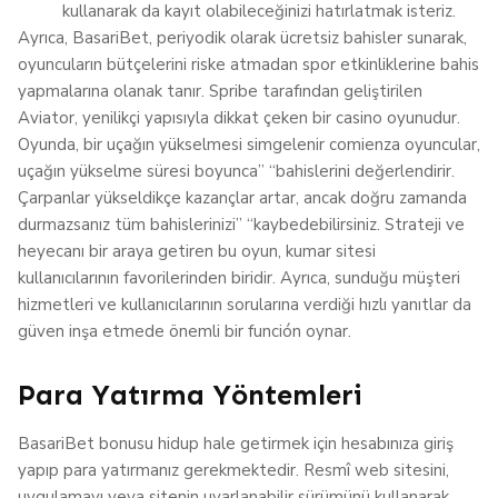
kullanarak da kayıt olabileceğinizi hatırlatmak isteriz.
Ayrıca, BasariBet, periyodik olarak ücretsiz bahisler sunarak,
oyuncuların bütçelerini riske atmadan spor etkinliklerine bahis
yapmalarına olanak tanır. Spribe tarafından geliştirilen
Aviator, yenilikçi yapısıyla dikkat çeken bir casino oyunudur.
Oyunda, bir uçağın yükselmesi simgelenir comienza oyuncular,
uçağın yükselme süresi boyunca” “bahislerini değerlendirir.
Çarpanlar yükseldikçe kazançlar artar, ancak doğru zamanda
durmazsanız tüm bahislerinizi” “kaybedebilirsiniz. Strateji ve
heyecanı bir araya getiren bu oyun, kumar sitesi
kullanıcılarının favorilerinden biridir. Ayrıca, sunduğu müşteri
hizmetleri ve kullanıcılarının sorularına verdiği hızlı yanıtlar da
güven inşa etmede önemli bir función oynar.
Para Yatırma Yöntemleri
BasariBet bonusu hidup hale getirmek için hesabınıza giriş
yapıp para yatırmanız gerekmektedir. Resmî web sitesini,
uygulamayı veya sitenin uyarlanabilir sürümünü kullanarak