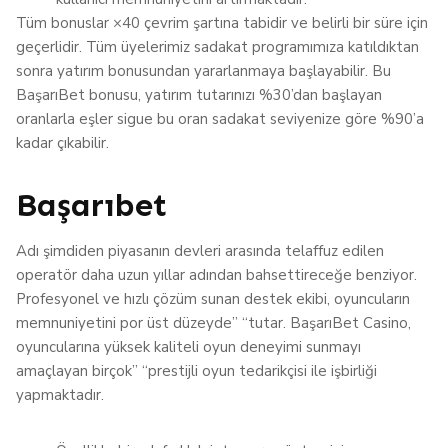
Tüm bonuslar ×40 çevrim şartına tabidir ve belirli bir süre için
geçerlidir. Tüm üyelerimiz sadakat programımıza katıldıktan
sonra yatırım bonusundan yararlanmaya başlayabilir. Bu
BaşarıBet bonusu, yatırım tutarınızı %30’dan başlayan
oranlarla eşler sigue bu oran sadakat seviyenize göre %90’a
kadar çıkabilir.
Başarıbet
Adı şimdiden piyasanın devleri arasında telaffuz edilen
operatör daha uzun yıllar adından bahsettireceğe benziyor.
Profesyonel ve hızlı çözüm sunan destek ekibi, oyuncuların
memnuniyetini por üst düzeyde” “tutar. BaşarıBet Casino,
oyuncularına yüksek kaliteli oyun deneyimi sunmayı
amaçlayan birçok” “prestijli oyun tedarikçisi ile işbirliği
yapmaktadır.