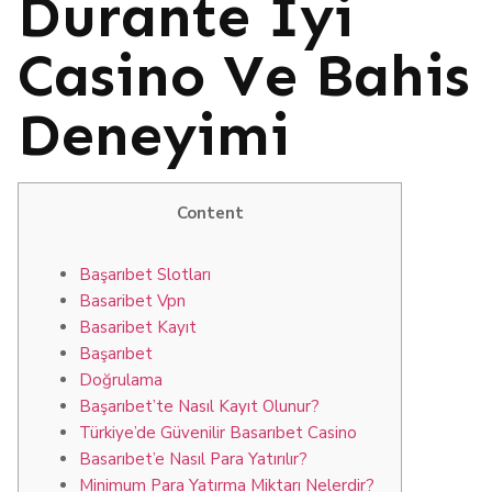
Durante İyi
Casino Ve Bahis
Deneyimi
Content
Başarıbet Slotları
Basaribet Vpn
Basaribet Kayıt
Başarıbet
Doğrulama
Başarıbet’te Nasıl Kayıt Olunur?
Türkiye’de Güvenilir Basarıbet Casino
Basarıbet’e Nasıl Para Yatırılır?
Minimum Para Yatırma Miktarı Nelerdir?