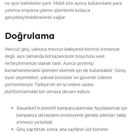
ve spor bahislerini içerir. Mobil site ayrıca, kullanıcıların para
yatırma empieza çekme işlemlerini kolayca
gerçekleştirebilmelerini sağlar.
Doğrulama
Mevcut giriş, yalnızca mevcut bakiyenizi kontrol etmenize
değil, aynı zamanda kid kazancınızın boyutunu weil
netleştirmenize olanak tanır. Ayrıca çevrimiçi
kumarhanelerdeki işlemleri izlemek için de kullanılabilir. Geniş
oyun seçenekleri, yüksek bonuslar ve güvenilir ödeme
yöntemleriyle Türkiye’nin en iyi online casino
platformlarından biri olmaya devam ediyor.
Basaribet’in benefit kampanyalarından faydalanmak için
kampanya detaylarını inceleyerek gerekli adımları takip
etmeniz yeterlidir.
Giriş yaptıktan sonra, ana sayfanın üst kısmının