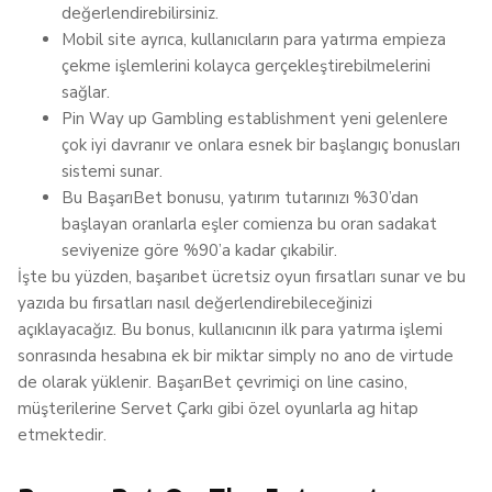
değerlendirebilirsiniz.
Mobil site ayrıca, kullanıcıların para yatırma empieza
çekme işlemlerini kolayca gerçekleştirebilmelerini
sağlar.
Pin Way up Gambling establishment yeni gelenlere
çok iyi davranır ve onlara esnek bir başlangıç bonusları
sistemi sunar.
Bu BaşarıBet bonusu, yatırım tutarınızı %30’dan
başlayan oranlarla eşler comienza bu oran sadakat
seviyenize göre %90’a kadar çıkabilir.
İşte bu yüzden, başarıbet ücretsiz oyun fırsatları sunar ve bu
yazıda bu fırsatları nasıl değerlendirebileceğinizi
açıklayacağız. Bu bonus, kullanıcının ilk para yatırma işlemi
sonrasında hesabına ek bir miktar simply no ano de virtude
de olarak yüklenir. BaşarıBet çevrimiçi on line casino,
müşterilerine Servet Çarkı gibi özel oyunlarla ag hitap
etmektedir.