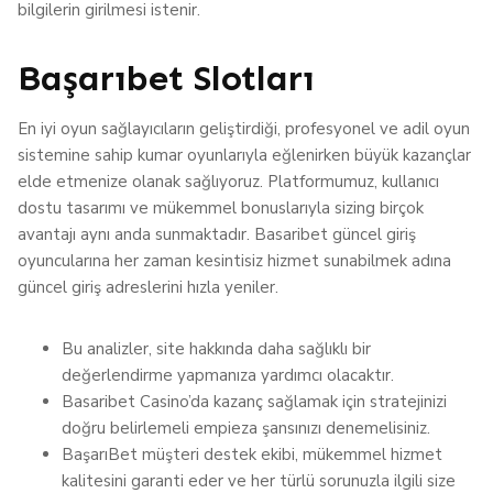
bilgilerin girilmesi istenir.
Başarıbet Slotları
En iyi oyun sağlayıcıların geliştirdiği, profesyonel ve adil oyun
sistemine sahip kumar oyunlarıyla eğlenirken büyük kazançlar
elde etmenize olanak sağlıyoruz. Platformumuz, kullanıcı
dostu tasarımı ve mükemmel bonuslarıyla sizing birçok
avantajı aynı anda sunmaktadır. Basaribet güncel giriş
oyuncularına her zaman kesintisiz hizmet sunabilmek adına
güncel giriş adreslerini hızla yeniler.
Bu analizler, site hakkında daha sağlıklı bir
değerlendirme yapmanıza yardımcı olacaktır.
Basaribet Casino’da kazanç sağlamak için stratejinizi
doğru belirlemeli empieza şansınızı denemelisiniz.
BaşarıBet müşteri destek ekibi, mükemmel hizmet
kalitesini garanti eder ve her türlü sorunuzla ilgili size