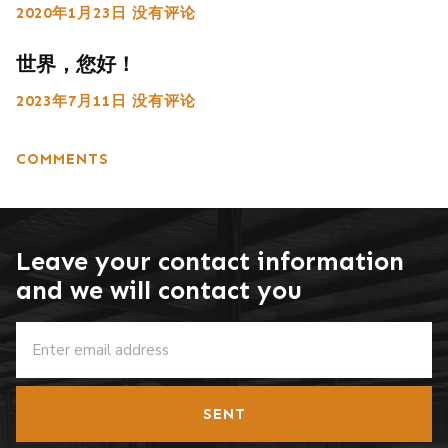
2020年1月23日
没有评论
世界，您好！
2023年7月11日
没有评论
COMMENTS
Leave your contact information
and we will contact you
SENT