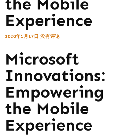
the Mobile
Experience
2020年1月17日
没有评论
Microsoft
Innovations:
Empowering
the Mobile
Experience