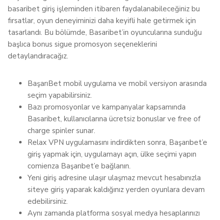
basaribet giriş işleminden itibaren faydalanabileceğiniz bu
fırsatlar, oyun deneyiminizi daha keyifli hale getirmek için
tasarlandı. Bu bölümde, Basaribet’in oyuncularına sunduğu
başlıca bonus sigue promosyon seçeneklerini
detaylandıracağız.
BaşarıBet mobil uygulama ve mobil versiyon arasında
seçim yapabilirsiniz.
Bazı promosyonlar ve kampanyalar kapsamında
Basaribet, kullanıcılarına ücretsiz bonuslar ve free of
charge spinler sunar.
Relax VPN uygulamasını indirdikten sonra, Başarıbet’e
giriş yapmak için, uygulamayı açın, ülke seçimi yapın
comienza Başarıbet’e bağlanın.
Yeni giriş adresine ulaşır ulaşmaz mevcut hesabınızla
siteye giriş yaparak kaldığınız yerden oyunlara devam
edebilirsiniz.
Aynı zamanda platforma sosyal medya hesaplarınızı