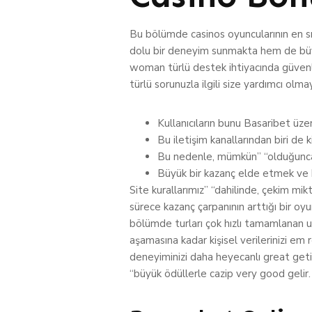
Bu bölümde casinos oyuncularının en sık
dolu bir deneyim sunmakta hem de büyük
woman türlü destek ihtiyacında güvenl
türlü sorunuzla ilgili size yardımcı olm
Kullanıcıların bunu Basaribet üze
Bu iletişim kanallarından biri de 
Bu nedenle, mümkün” “olduğunca ç
Büyük bir kazanç elde etmek ve 
Site kurallarımız” “dahilinde, çekim mik
sürece kazanç çarpanının arttığı bir oy
bölümde turları çok hızlı tamamlanan u
aşamasına kadar kişisel verilerinizi em
deneyiminizi daha heyecanlı great geti
“büyük ödüllerle cazip very good gelir.