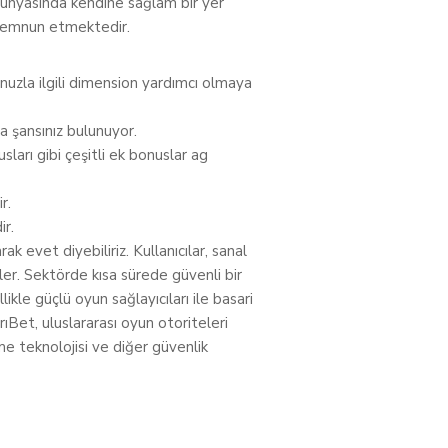
o dünyasında kendine sağlam bir yer
ı memnun etmektedir.
uzla ilgili dimension yardımcı olmaya
şansınız bulunuyor.
ları gibi çeşitli ek bonuslar ag
r.
ir.
k evet diyebiliriz. Kullanıcılar, sanal
rler. Sektörde kısa sürede güvenli bir
kle güçlü oyun sağlayıcıları ile basari
ıBet, uluslararası oyun otoriteleri
me teknolojisi ve diğer güvenlik