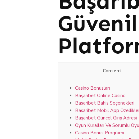
Başarıb
Güvenil
Platfo
Content
Casino Bonusları
Başarıbet Online Casino
Basaribet Bahis Seçenekleri
Basaribet Mobil App Özellikler
Başarıbet Güncel Giriş Adresi
Oyun Kuralları Ve Sorumlu Oyun 
Casino Bonus Programı