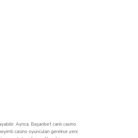
bilir. Ayrıca, Başarıbet canlı casino
neyimli casino oyuncuları gerekse yeni