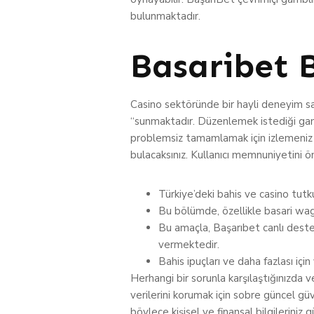
bulunmaktadır.
Basaribet B
Casino sektöründe bir hayli deneyim sah
“sunmaktadır. Düzenlemek istediği gambl
problemsiz tamamlamak için izlemeniz ge
bulacaksınız. Kullanıcı memnuniyetini ö
Türkiye’deki bahis ve casino tutku
Bu bölümde, özellikle basari wager
Bu amaçla, Başarıbet canlı destek 
vermektedir.
Bahis ipuçları ve daha fazlası içi
Herhangi bir sorunla karşılaştığınızda v
verilerini korumak için sobre güncel gü
böylece kişisel ve finansal bilgilerin