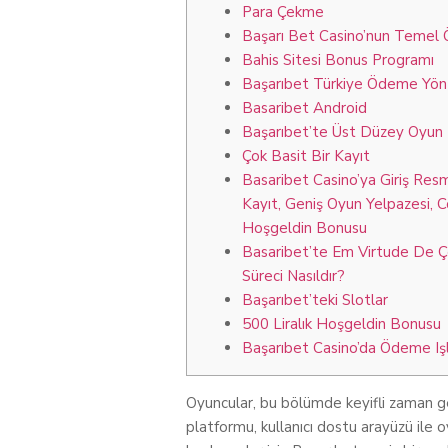
Para Çekme
Başarı Bet Casino’nun Temel Öz
Bahis Sitesi Bonus Programı
Başarıbet Türkiye Ödeme Yön
Basaribet Android
Başarıbet’te Üst Düzey Oyun
Çok Basit Bir Kayıt
Basaribet Casino’ya Giriş Res
Kayıt, Geniş Oyun Yelpazesi, 
Hoşgeldin Bonusu
Basaribet’te Em Virtude De 
Süreci Nasıldır?
Başarıbet’teki Slotlar
500 Liralık Hoşgeldin Bonusu
Başarıbet Casino’da Ödeme Iş
Oyuncular, bu bölümde keyifli zaman ge
platformu, kullanıcı dostu arayüzü ile 