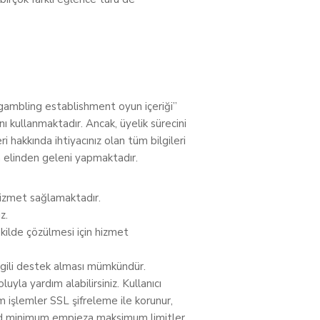
r gambling establishment oyun içeriği”
 kullanmaktadır. Ancak, üyelik sürecini
 hakkında ihtiyacınız olan tüm bilgileri
n elinden geleni yapmaktadır.
 hizmet sağlamaktadır.
z.
şekilde çözülmesi için hizmet
 ilgili destek alması mümkündür.
yla yardım alabilirsiniz. Kullanıcı
m işlemler SSL şifreleme ile korunur,
vered minimum empieza maksimum limitler