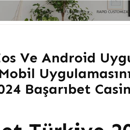
HOME
ALL FURNITURE
RAPID CUSTOMIZA
Ios Ve Android Uyg
 Mobil Uygulamasını
 2024 Başarıbet Casi