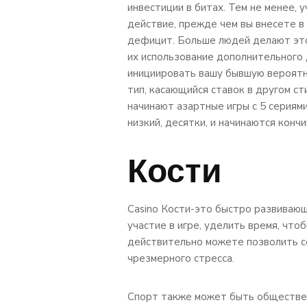
инвестиции в битах. Тем не менее, 
действие, прежде чем вы внесете в 
дефицит. Больше людей делают это 
их использование дополнительного 
инициировать вашу бывшую вероятнос
тип, касающийся ставок в другом ст
начинают азартные игры с 5 сериями,
низкий, десятки, и начинаются кончи
Кости
Casino Кости-это быстро развиваю
участие в игре, уделить время, что
действительно можете позволить с
чрезмерного стресса.
Спорт также может быть обществен