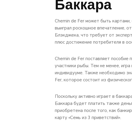
Баккара
Chemin de Fer может быть картами, 
выиграл роскошное впечатление, отч
Блэкджека, что требует от эксперт
плюс достижение потребителя в ос
Chemin de Fer поставляет пособие 
участники рыбы. Тем не менее, игр
индивидууме. Также необходимо зна
Fer, которое состоит из физическо
Поскольку активно играет в баккара
Баккара будет платить также деньг
приобретена после того, как банки
карту «Семь из 3 приветствий».