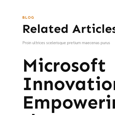
BLOG
Related Article
Proin ultrices scelerisque pretium maecenas purus
Microsoft
Innovatio
Empoweri