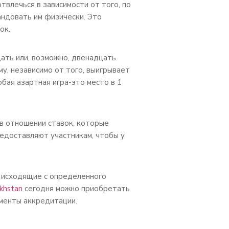
влечься в зависимости от того, по
мандовать им физически. Это
ок.
цать или, возможно, двенадцать.
у, независимо от того, выигрывает
обая азартная игра-это место в 1
в отношении ставок, которые
едоставляют участникам, чтобы у
, исходящие с определенного
akhstan
сегодня можно приобретать
менты аккредитации.