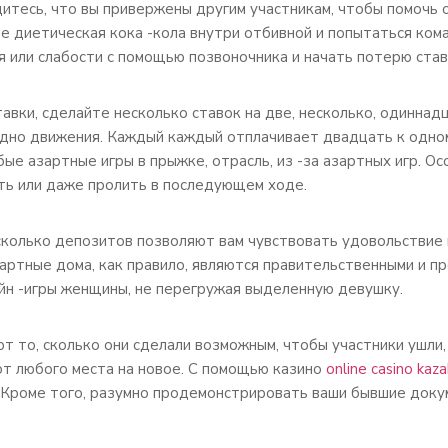
тесь, что вы привержены другим участникам, чтобы помочь от
 не диетическая кока -кола внутри отбивной и попытаться ко
я или слабости с помощью позвоночника и начать потерю став
авки, сделайте несколько ставок на две, несколько, одиннад
одно движения. Каждый каждый отплачивает двадцать к одном
ые азартные игры в прыжке, отрасль, из -за азартных игр. Ос
ть или даже пролить в последующем ходе.
сколько депозитов позволяют вам чувствовать удовольствие 
ртные дома, как правило, являются правительственными и пр
йн -игры женщины, не перегружая выделенную девушку.
ют то, сколько они сделали возможным, чтобы участники ушли
от любого места на новое. С помощью казино
online casino kaz
 Кроме того, разумно продемонстрировать ваши бывшие доку