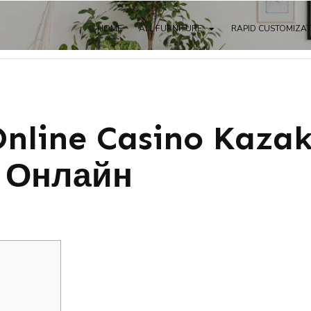
HOME
ALL FURNITURE
RAPID CUSTOMIZA
nline Casino Kaza
 Онлайн