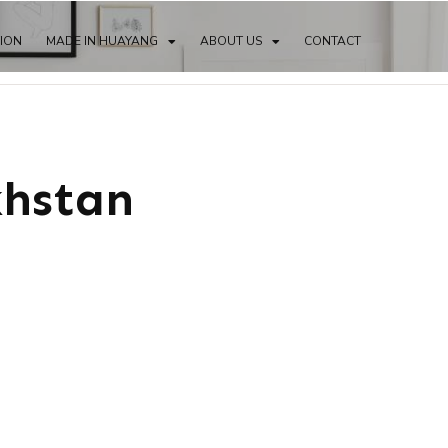
TION
MADE IN HUAYANG
ABOUT US
CONTACT
khstan