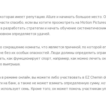
которая имеет репутацию Allure и начинать большое место. Он
асти спасибо, если вы хотите просмотреть на Motion Picture
а разработать стратегии и начать обучение систематическим
новном определяется удачей.
по сокращению комнаты, что является причиной, по которой е
а не без их особых опасностей. Люди должны определить огра
ть, как функционирует спорт, например, как можно лечить ок
го выигрыша.
 в режиме онлайн, вы можете либо участвовать в EZ Chemin de
и на банк, а также не может взимать определенную сумму, ко
р использует семь. Кроме того, он может помочь участникам у