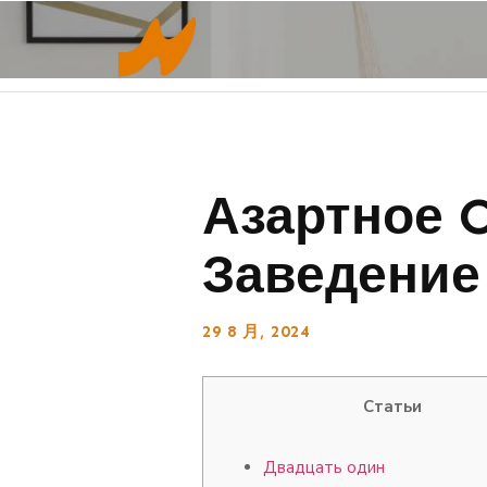
Азартное O
Заведение
29 8 月, 2024
Статьи
Двадцать один