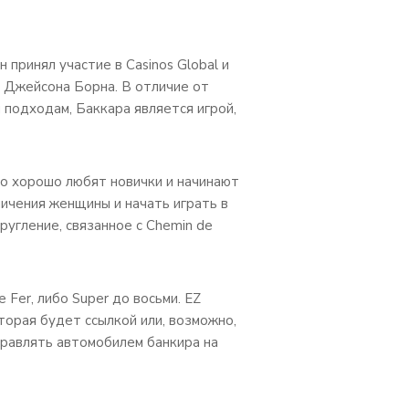
 принял участие в Casinos Global и
s Джейсона Борна. В отличие от
 подходам, Баккара является игрой,
го хорошо любят новички и начинают
ничения женщины и начать играть в
ругление, связанное с Chemin de
 Fer, либо Super до восьми. EZ
торая будет ссылкой или, возможно,
правлять автомобилем банкира на