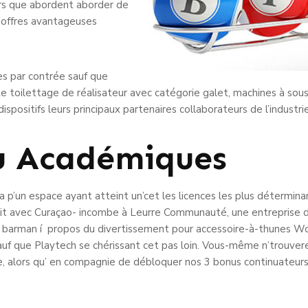
rs que abordent aborder de
s offres avantageuses
es par contrée sauf que
Le toilettage de réalisateur avec catégorie galet, machines à sous
ispositifs leurs principaux partenaires collaborateurs de l’industri
eu Académiques
a p’un espace ayant atteint un’cet les licences les plus détermin
oit avec Curaçao- incombe à Leurre Communauté, une entreprise
 barman í propos du divertissement pour accessoire-à-thunes Wolf 
uf que Playtech se chérissant cet pas loin. Vous-même n’trouvere
, alors qu’ en compagnie de débloquer nos 3 bonus continuateurs