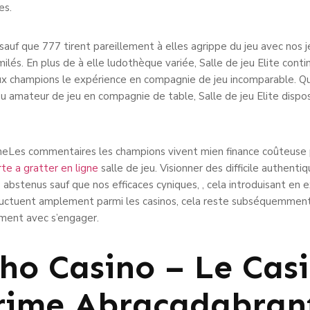
es.
sauf que 777 tirent pareillement à elles agrippe du jeu avec nos 
lés. En plus de à elle ludothèque variée, Salle de jeu Elite cont
x champions le expérience en compagnie de jeu incomparable. Q
 amateur de jeu en compagnie de table, Salle de jeu Elite dispo
Les commentaires les champions vivent mien finance coûteuse 
rte a gratter en ligne
salle de jeu. Visionner des difficile authen
abstenus sauf que nos efficaces cyniques, , cela introduisant en 
 fluctuent amplement parmi les casinos, cela reste subséquemmen
ement avec s’engager.
ho Casino – Le Cas
rime Abracadabrant