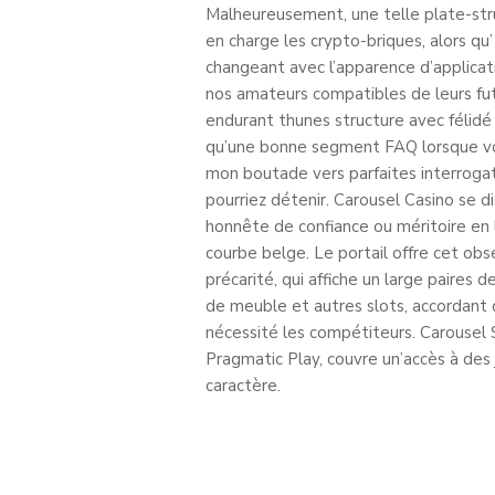
Malheureusement, une telle plate-str
en charge les crypto-briques, alors qu’
changeant avec l’apparence d’applicat
nos amateurs compatibles de leurs fut
endurant thunes structure avec félidé 
qu’une bonne segment FAQ lorsque vo
mon boutade vers parfaites interrog
pourriez détenir. Carousel Casino se d
honnête de confiance ou méritoire en 
courbe belge. Le portail offre cet obse
précarité, qui affiche un large paires 
de meuble et autres slots, accordant d
nécessité les compétiteurs. Carousel S
Pragmatic Play, couvre un’accès à des 
caractère.