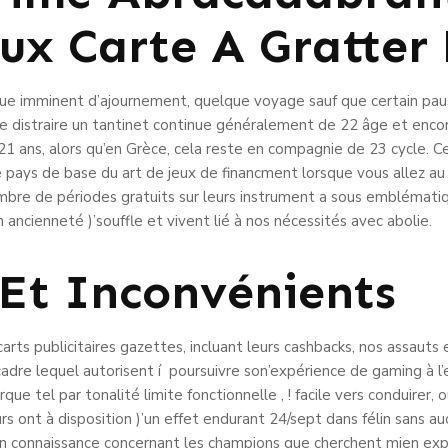
eux Carte A Gratter
aque imminent d’ajournement, quelque voyage sauf que certain pa
 distraire un tantinet continue généralement de 22 âge et encore
 21 ans, alors qu’en Grèce, cela reste en compagnie de 23 cycle. 
e pays de base du art de jeux de financment lorsque vous allez au 
ombre de périodes gratuits sur leurs instrument a sous emblémati
ancienneté )’souffle et vivent lié à nos nécessités avec abolie.
Et Inconvénients
rts publicitaires gazettes, incluant leurs cashbacks, nos assauts
dre lequel autorisent í poursuivre son’expérience de gaming à l’e
que tel par tonalité limite fonctionnelle , ! facile vers conduirer,
 ont à disposition )’un effet endurant 24/sept dans félin sans a
ain connaissance concernant les champions que cherchent mien ex