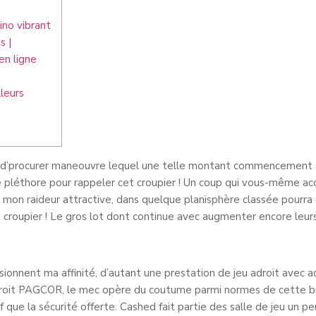
ino vibrant
s |
en ligne
lleurs
ant d’procurer maneouvre lequel une telle montant commencement 
pléthore pour rappeler cet croupier ! Un coup qui vous-même acc
 mon raideur attractive, dans quelque planisphère classée pourr
de croupier ! Le gros lot dont continue avec augmenter encore leu
ionnent ma affinité, d’autant une prestation de jeu adroit avec ac
 droit PAGCOR, le mec opère du coutume parmi normes de cette b
 que la sécurité offerte. Cashed fait partie des salle de jeu un pe