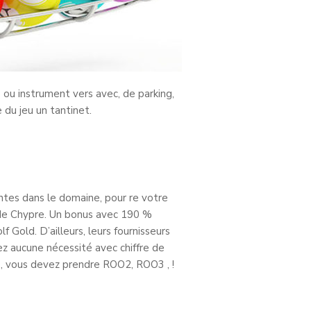
 ou instrument vers avec, de parking,
e du jeu un tantinet.
antes dans le domaine, pour re votre
 de Chypre. Un bonus avec 190 %
Gold. D’ailleurs, leurs fournisseurs
z aucune nécessité avec chiffre de
, vous devez prendre ROO2, ROO3 , !