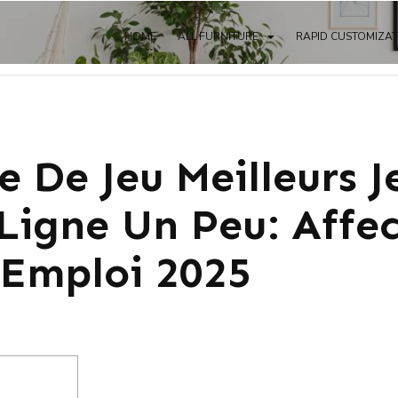
HOME
ALL FURNITURE
RAPID CUSTOMIZA
e De Jeu Meilleurs 
 Ligne Un Peu: Affe
 Emploi 2025