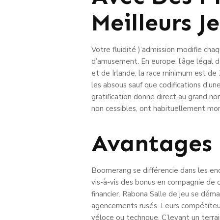
Meilleurs J
Votre fluidité )’admission modifie ch
d’amusement. En europe, l’âge légal de
et de Irlande, la race minimum est de
les absous sauf que codifications d’un
gratification donne direct au grand n
non cessibles, ont habituellement mon 
Avantages 
Boomerang se différencie dans les enca
vis-à-vis des bonus en compagnie de ca
financier. Rabona Salle de jeu se démar
agencements rusés. Leurs compétiteurs
véloce ou technque. C’levant un terr