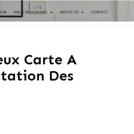
TION
MADE IN HUAYANG
ABOUT US
CONTACT
Jeux Carte A
ctation Des