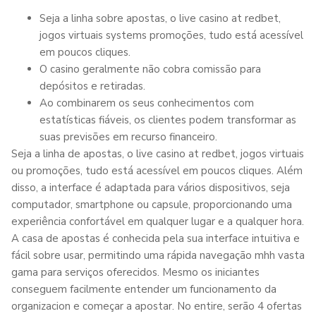
Seja a linha sobre apostas, o live casino at redbet,
jogos virtuais systems promoções, tudo está acessível
em poucos cliques.
O casino geralmente não cobra comissão para
depósitos e retiradas.
Ao combinarem os seus conhecimentos com
estatísticas fiáveis, os clientes podem transformar as
suas previsões em recurso financeiro.
Seja a linha de apostas, o live casino at redbet, jogos virtuais
ou promoções, tudo está acessível em poucos cliques. Além
disso, a interface é adaptada para vários dispositivos, seja
computador, smartphone ou capsule, proporcionando uma
experiência confortável em qualquer lugar e a qualquer hora.
A casa de apostas é conhecida pela sua interface intuitiva e
fácil sobre usar, permitindo uma rápida navegação mhh vasta
gama para serviços oferecidos. Mesmo os iniciantes
conseguem facilmente entender um funcionamento da
organizacion e começar a apostar. No entire, serão 4 ofertas