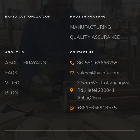
RAPID CUSTOMIZATION
MADE IN HUAYANG
MANUFACTURING
QUALITY ASSURANCE
ABOUT US
CONTACT US
ABOUT HUAYANG
86-551-63666258
FAQS
sales5@hysofa.com
VIDEO
3.5km.West of Zhangwa
Rd.,Hefei,230041
BLOG
Anhui,China
+8615656918575