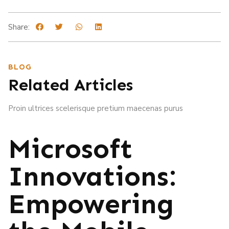
Share:
BLOG
Related Articles
Proin ultrices scelerisque pretium maecenas purus
Microsoft
Innovations:
Empowering