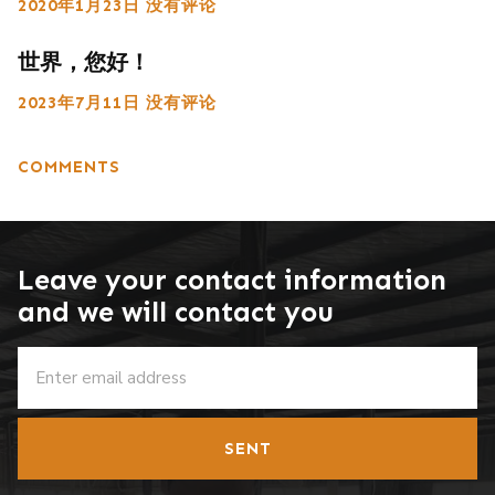
2020年1月23日
没有评论
世界，您好！
2023年7月11日
没有评论
COMMENTS
Leave your contact information
and we will contact you
SENT