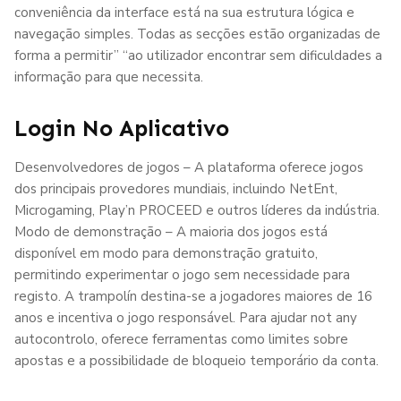
conveniência da interface está na sua estrutura lógica e
navegação simples. Todas as secções estão organizadas de
forma a permitir” “ao utilizador encontrar sem dificuldades a
informação para que necessita.
Login No Aplicativo
Desenvolvedores de jogos – A plataforma oferece jogos
dos principais provedores mundiais, incluindo NetEnt,
Microgaming, Play’n PROCEED e outros líderes da indústria.
Modo de demonstração – A maioria dos jogos está
disponível em modo para demonstração gratuito,
permitindo experimentar o jogo sem necessidade para
registo. A trampolín destina-se a jogadores maiores de 16
anos e incentiva o jogo responsável. Para ajudar not any
autocontrolo, oferece ferramentas como limites sobre
apostas e a possibilidade de bloqueio temporário da conta.