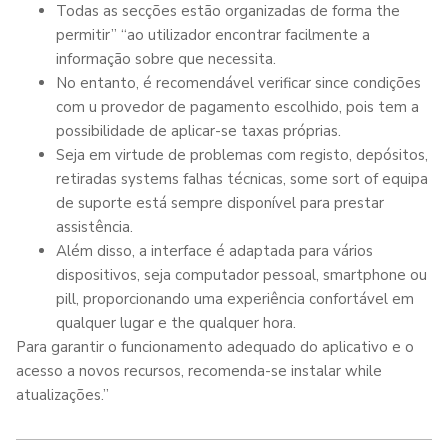
Todas as secções estão organizadas de forma the
permitir” “ao utilizador encontrar facilmente a
informação sobre que necessita.
No entanto, é recomendável verificar since condições
com u provedor de pagamento escolhido, pois tem a
possibilidade de aplicar-se taxas próprias.
Seja em virtude de problemas com registo, depósitos,
retiradas systems falhas técnicas, some sort of equipa
de suporte está sempre disponível para prestar
assistência.
Além disso, a interface é adaptada para vários
dispositivos, seja computador pessoal, smartphone ou
pill, proporcionando uma experiência confortável em
qualquer lugar e the qualquer hora.
Para garantir o funcionamento adequado do aplicativo e o
acesso a novos recursos, recomenda-se instalar while
atualizações.”