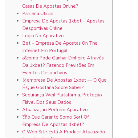
Casas De Apostas Online?
Parceria Oficial
Empresa De Apostas 1xbet – Apostas
Desportivas Online
Login No Aplicativo
Bet – Empresa De Apostas On The
Internet Em Portugal
💰como Pode Ganhar Dinheiro Através
Da 1xbet? Fazendo Previsões Em
Eventos Desportivos
🥇empresa De Apostas 1xbet — O Que
É Que Gostaria Sobre Saber?
Segurança Weil Plataforma: Proteção
Fiável Dos Seus Dados
Atualização Perform Aplicativo
🏆o Que Garante Some Sort Of
Empresa De Apostas 1xbet?
O Web Site Está A Producir Atualizado