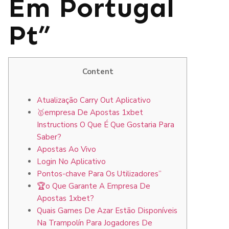
Em Portugal
Pt”
Content
Atualização Carry Out Aplicativo
🥇empresa De Apostas 1xbet
Instructions O Que É Que Gostaria Para
Saber?
Apostas Ao Vivo
Login No Aplicativo
Pontos-chave Para Os Utilizadores”
🏆o Que Garante A Empresa De
Apostas 1xbet?
Quais Games De Azar Estão Disponíveis
Na Trampolín Para Jogadores De