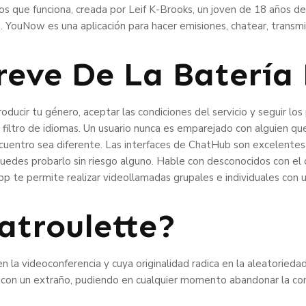
s que funciona, creada por Leif K-Brooks, un joven de 18 años 
 YouNow es una aplicación para hacer emisiones, chatear, transmit
reve De La Batería 
ducir tu género, aceptar las condiciones del servicio y seguir los 
n filtro de idiomas. Un usuario nunca es emparejado con alguien qu
ncuentro sea diferente. Las interfaces de ChatHub son excelente
puedes probarlo sin riesgo alguno. Hable con desconocidos con el 
app te permite realizar videollamadas grupales e individuales con
atroulette?
 la videoconferencia y cuya originalidad radica en la aleatoriedad
con un extraño, pudiendo en cualquier momento abandonar la con