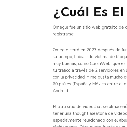
¿Cuál Es E
Omegle fue un sitio web gratuito de ch
registrarse.
Omegle cerró en 2023 después de funcio
su tiempo, había sido víctima de bloq
muy buenas, como CleanWeb, que es u
tu tráfico a través de 2 servidores e
con la privacidad. Y me gusta mucho q
60 países (España y México entre ell
Android.
El otro sitio de videochat se almace
tener una thought aleatoria de videocha
especialmente relacionado con el abus
rápidamente. Otro punto fuerte es que