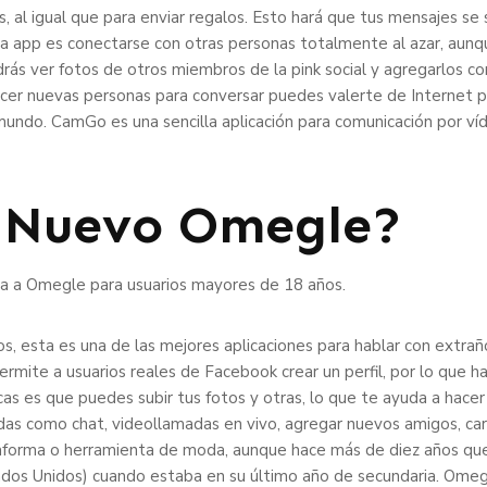
, al igual que para enviar regalos. Esto hará que tus mensajes se s
ta app es conectarse con otras personas totalmente al azar, aunqu
odrás ver fotos de otros miembros de la pink social y agregarlos
ocer nuevas personas para conversar puedes valerte de Internet 
mundo. CamGo es una sencilla aplicación para comunicación por ví
l Nuevo Omegle?
a a Omegle para usuarios mayores de 18 años.
os, esta es una de las mejores aplicaciones para hablar con extr
ermite a usuarios reales de Facebook crear un perfil, por lo que 
icas es que puedes subir tus fotos y otras, lo que te ayuda a hac
das como chat, videollamadas en vivo, agregar nuevos amigos, car
forma o herramienta de moda, aunque hace más de diez años que 
dos Unidos) cuando estaba en su último año de secundaria. Omeg