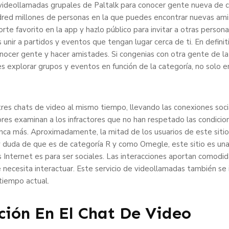
s videollamadas grupales de Paltalk para conocer gente nueva de 
red millones de personas en la que puedes encontrar nuevas ami
rte favorito en la app y hazlo público para invitar a otras perso
unir a partidos y eventos que tengan lugar cerca de ti. En definit
nocer gente y hacer amistades. Si congenias con otra gente de la 
explorar grupos y eventos en función de la categoría, no solo en 
es chats de video al mismo tiempo, llevando las conexiones social
examinan a los infractores que no han respetado las condiciones 
nca más. Aproximadamente, la mitad de los usuarios de este siti
duda de que es de categoría R y como Omegle, este sitio es una 
 Internet es para ser sociales. Las interacciones aportan comodida
e necesita interactuar. Este servicio de videollamadas también se
tiempo actual.
ión En El Chat De Video