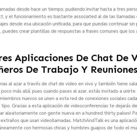
lamadas desde hace un tiempo, pudiendo invitar hasta a tres pers
t, y el funcionamiento es bastante associated al de las llamada
ajes desde esa ubicación unificada, para que puedas continuar sin
os, puedes crear plantillas de respuestas a frases comunes que l
res Aplicaciones De Chat De 
ñeros De Trabajo Y Reunione
as al azar a través de chat de video en vivo y también tiene sal
oco más allá; pues cuando pases al azar, estás invitado a unirte a
miembros nuevos se unen a esta red de conexiones sociales cada d
 tipo. Gracias a esta aplicación de videoconferencias te dejarás de
ar aleatoriamente con gente nueva en a hundred thirty países! Pal
 extraños que usan videollamadas. MatchAndTalk es una aplicación
ntáneamente con hermosas chicas y hombres guapos de todo el mu