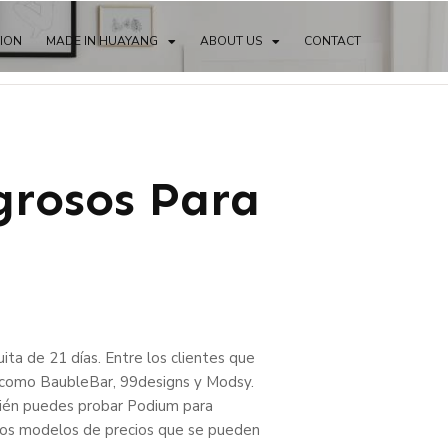
TION
MADE IN HUAYANG
ABOUT US
CONTACT
grosos Para
ta de 21 días. Entre los clientes que
s como BaubleBar, 99designs y Modsy.
bién puedes probar Podium para
rios modelos de precios que se pueden