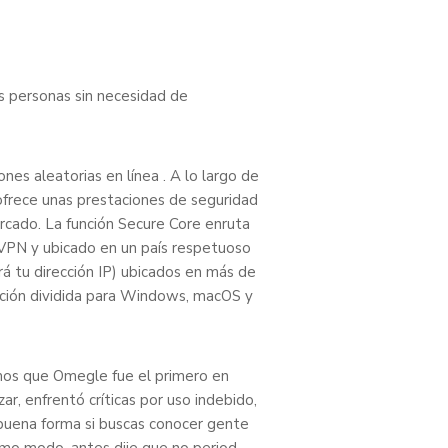
as personas sin necesidad de
es aleatorias en línea . A lo largo de
 ofrece unas prestaciones de seguridad
cado. La función Secure Core enruta
onVPN y ubicado en un país respetuoso
á tu dirección IP) ubicados en más de
ación dividida para Windows, macOS y
mos que Omegle fue el primero en
ar, enfrentó críticas por uso indebido,
 buena forma si buscas conocer gente
smo modo, antes dije que no period