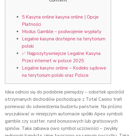
5 Kasyna online kasyna online | Opcje
Płatności
Modus Gamble – podwojenie wypłaty
Legalne kasyna dostepne na terytorium
polski
✅ Najpozytywniejsze Legalne Kasyna
Przez internet w polsce 2025
Legalne kasyno online – Kodeks sądowe
na terytorium polski oraz Polsce
Idea odnosi się do podobnie pieniędzy – odsetek spośród
otrzymanych dochodów pochodzące z Total Casino trafi
ponieważ do odwiedzenia budżetu państwie. Na próżno
wyszukiwać w niniejszym automacie spółki Apex symboli
gamble czy scatter, rund bonusowych lub gratisowych
spinów. Taka zabawa owo symbol uczciwości – zwykły
jednoręki bandyta, jakie tworzono na samym początku.
Taka