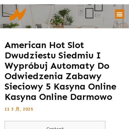
American Hot Slot
Dwudziestu Siedmiu I
Wypróbuj Automaty Do
Odwiedzenia Zabawy
Sieciowy 5 Kasyna Online
Kasyna Online Darmowo
11 3 月, 2025
Content