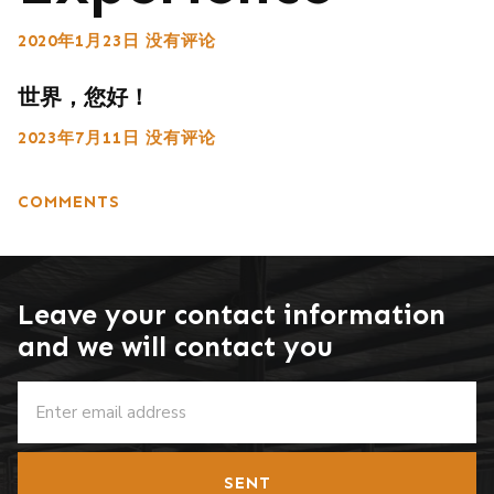
2020年1月23日
没有评论
世界，您好！
2023年7月11日
没有评论
COMMENTS
Leave your contact information
and we will contact you
SENT