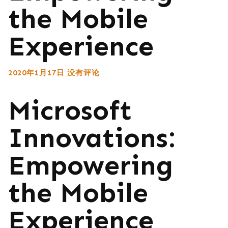
the Mobile
Experience
2020年1月17日
没有评论
Microsoft
Innovations:
Empowering
the Mobile
Experience