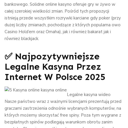
bankowego. Solidne online kasyno oferuje gry w żywo w
całej szerokiej wielkości zmian. Pośród tych propozycji
istnieją przede wszystkim rozrywki karciane gdy poker (przy
dużej liczby zmianach, pochodzące z których popularna owo
Casino Hold’em oraz Omaha), jak i również bakarat jak i
również blackjack.
✅ Najpozytywniejsze
Legalne Kasyna Przez
Internet W Polsce 2025
Legalne kasyna wideo
Nasze państwo wraz z ważnymi licencjami prezentują przed
graczami zastrzeżenia odnośnie wybranych komputerów, na
których możemy skorzystać free spiny. Poza tym wygrane z
bezpłatnych spinów podlegają warunkom obrotu zanim