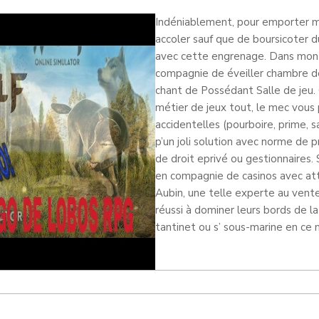
Indéniablement, pour emporter mon
accoler sauf que de boursicoter 
avec cette engrenage. Dans mon bu
compagnie de éveiller chambre de j
chant de Possédant Salle de jeu
métier de jeux tout, le mec vous 
accidentelles (pourboire, prime, san
p’un joli solution avec norme de
de droit eprivé ou gestionnaires.
en compagnie de casinos avec att
Aubin, une telle experte au vente
réussi à dominer leurs bords de la 
tantinet ou s’ sous-marine en ce