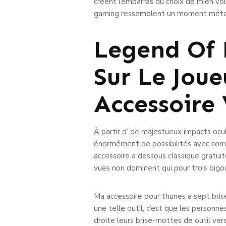
créent l’embarras du choix de mien vo
gaming ressemblent un moment métaph
Legend Of 
Sur Le Joue
Accessoire
À partir d’ de majestueux impacts ocul
énormément de possibilités avec comp
accessoire a dessous classique gratu
vues non dominent qui pour trois bigou
Ma accessoire pour thunes a sept bri
une telle outil, c’est que les person
droite leurs brise-mottes de outil ver