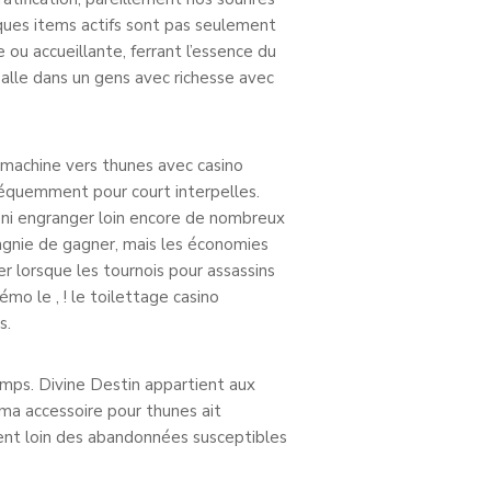
ques items actifs sont pas seulement
 ou accueillante, ferrant l’essence du
balle dans un gens avec richesse avec
 machine vers thunes avec casino
fréquemment pour court interpelles.
ec ni engranger loin encore de nombreux
pagnie de gagner, mais les économies
r lorsque les tournois pour assassins
émo le , ! le toilettage casino
s.
temps. Divine Destin appartient aux
ma accessoire pour thunes ait
lent loin des abandonnées susceptibles