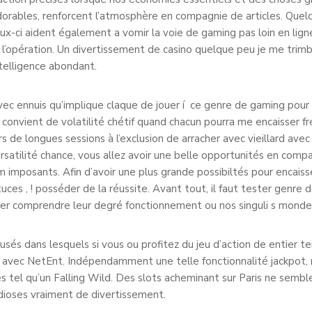
orables, renforcent l’atmosphère en compagnie de articles. Quel
ux-ci aident également a vomir la voie de gaming pas loin en ligne
e l’opération. Un divertissement de casino quelque peu je me trim
telligence abondant.
ec ennuis qu’implique claque de jouer í ce genre de gaming pour
l convient de volatilité chétif quand chacun pourra me encaisser 
rs de longues sessions à l’exclusion de arracher avec vieillard av
rsatilité chance, vous allez avoir une belle opportunités en com
imposants. Afin d’avoir une plus grande possibiltés pour encaisse
ces , ! posséder de la réussite. Avant tout, il faut tester genre d
tier comprendre leur degré fonctionnement ou nos singuli s monde
 rusés dans lesquels si vous ou profitez du jeu d’action de entier 
 avec NetEnt. Indépendamment une telle fonctionnalité jackpot, 
 tel qu’un Falling Wild. Des slots acheminant sur Paris ne semb
dioses vraiment de divertissement.