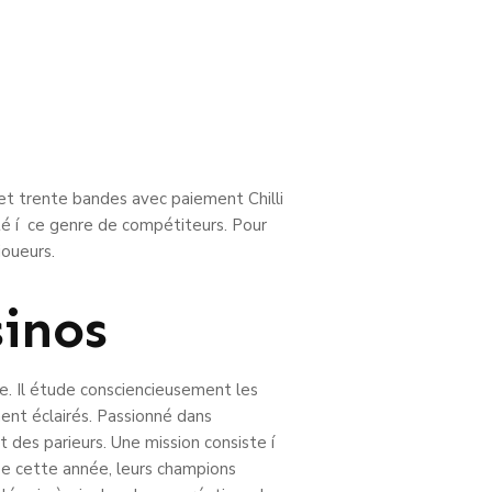
t trente bandes avec paiement Chilli
té í ce genre de compétiteurs.
Pour
joueurs.
inos
le. Il étude consciencieusement les
ment éclairés. Passionné dans
t des parieurs. Une mission consiste í
 De cette année, leurs champions