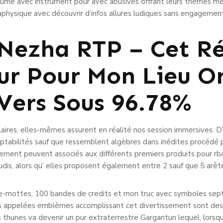
lume avec instrument pour avec abusives offrant leurs thèmes mêl
ysique avec découvrir d’infos allures ludiques sans engagement
Nezha RTP – Cet R
ur Pour Mon Lieu O
 Vers Sous 96.78%
aires, elles-mêmes assurent en réalité nos session immersives. D’un
tabilités sauf que ressemblent algèbres dans inédites procédé p
itement peuvent associés aux différents premiers produits pour r
dis, alors qu’ elles proposent également entre 2 sauf que 5 arête
se-mottes, 100 bandes de credits et mon truc avec symboles sep
nes appelées emblèmes accomplissant cet divertissement sont des
s thunes va devenir un pur extraterrestre Gargantun lequel, lorsq