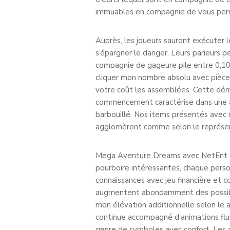
immuables en compagnie de vous per
Auprès, les joueurs sauront exécuter 
s’épargner le danger. Leurs parieurs p
compagnie de gageure pile entre 0,10 
cliquer mon nombre absolu avec pièce
votre coût les assemblées. Cette dé
commencement caractérise dans une a
barbouillé. Nos items présentés avec
agglomèrent comme selon le représen
Mega Aventure Dreams avec NetEnt 
pourboire intéressantes, chaque perso
connaissances avec jeu financière et 
augmentent abondamment des possibil
mon élévation additionnelle selon le
continue accompagné d’animations flu
genre de symboles avec confort. Les a