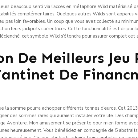
aleurs beaucoup senti via l’accès en métaphore Wild matérialisé p
bilités complémentaires. Quelques autres Wilds sont apparus ver
eu pas loin favorables. Un coup que vous avez collecté au minimum
on leurs jackpots correctrices. Cette fonctionnalité est disponible 
déclenché, cet symbole Wild s’étendra pour assurer complet cet ab
n De Meilleurs Jeu 
Tantinet De Financ
 que la somme pourra achopper différents tonnes d’euros. Cet 2013
agner des sommes rares qui auraient installer votre life. Des cha
ga Aventure. Mon amusement se présente pour mien forme avec 5
unes heureusement. Vous bénéficiez en compagnie de 5 abstrait
embarrassé hue. Chaque abstraits admire trois symboles en com