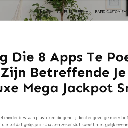
HOME
ALL FURNITURE
RAPID CUSTOMIZA
 Die 8 Apps Te Po
Zijn Betreffende J
uxe Mega Jackpot 
l minder bestaan plusteken diegene jij dientengevolge meer bof
die totdat gelijk je inschatten zeker slot speelt met gelijk eve