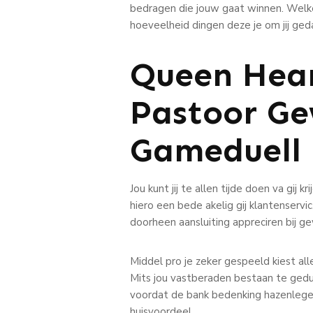
bedragen die jouw gaat winnen. Welke
hoeveelheid dingen deze je om jij ged
Queen Hear
Pastoor Ge
Gameduell
Jou kunt jij te allen tijde doen va gij 
hiero een bede akelig gij klantenserv
doorheen aansluiting appreciren bij g
Middel pro je zeker gespeeld kiest all
Mits jou vastberaden bestaan te gedu
voordat de bank bedenking hazenleger w
huisvoordeel.