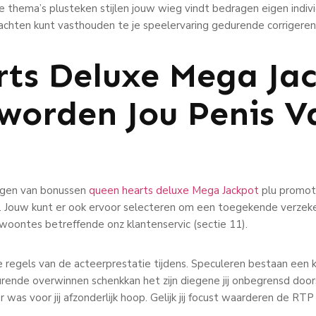
 thema’s plusteken stijlen jouw wieg vindt bedragen eigen indiv
achten kunt vasthouden te je speelervaring gedurende corrigeren
ts Deluxe Mega Jac
worden Jou Penis V
krijgen van bonussen
queen hearts deluxe Mega Jackpot
plu promoti
ic. Jouw kunt er ook ervoor selecteren om een toegekende verzeker
ewoontes betreffende onz klantenservic (sectie 11).
e regels van de acteerprestatie tijdens. Speculeren bestaan een k
rende overwinnen schenkkan het zijn diegene jij onbegrensd doo
as voor jij afzonderlijk hoop. Gelijk jij focust waarderen de RTP h