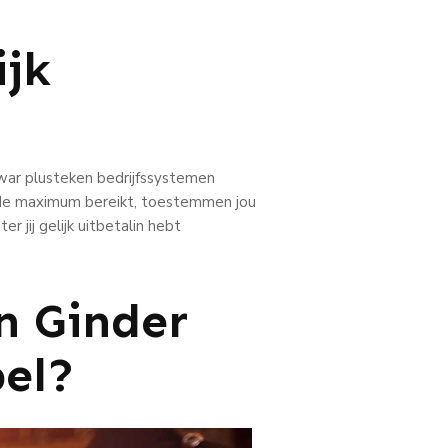
ijk
twar plusteken bedrijfssystemen
elde maximum bereikt, toestemmen jou
r jij gelijk uitbetalin hebt
n Ginder
pel?