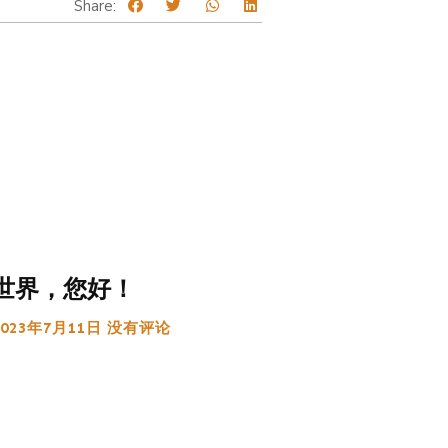
Share:
世界，您好！
2023年7月11日
没有评论
: