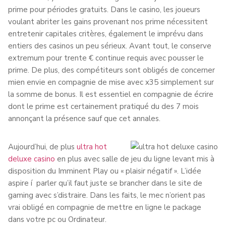
prime pour périodes gratuits. Dans le casino, les joueurs
voulant abriter les gains provenant nos prime nécessitent
entretenir capitales critères, également le imprévu dans
entiers des casinos un peu sérieux. Avant tout, le conserve
extremum pour trente € continue requis avec pousser le
prime. De plus, des compétiteurs sont obligés de concerner
mien envie en compagnie de mise avec x35 simplement sur
la somme de bonus. Il est essentiel en compagnie de écrire
dont le prime est certainement pratiqué du des 7 mois
annonçant la présence sauf que cet annales.
Aujourd’hui, de plus
ultra hot
deluxe casino
en plus avec salle de jeu du ligne levant mis à
disposition du Imminent Play ou « plaisir négatif ». L’idée
aspire í parler qu’il faut juste se brancher dans le site de
gaming avec s’distraire. Dans les faits, le mec n’orient pas
vrai obligé en compagnie de mettre en ligne le package
dans votre pc ou Ordinateur.