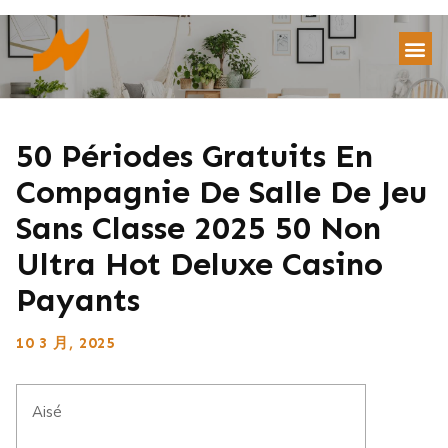
50 Périodes Gratuits En
Compagnie De Salle De Jeu
Sans Classe 2025 50 Non
Ultra Hot Deluxe Casino
Payants
10 3 月, 2025
Aisé