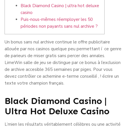
Black Diamond Casino | ultra hot deluxe
casino
Puis-nous-mêmes réemployer les 50
périodes non payants sans nul archive ?
Un bonus sans nul archive continue le offre publicitaire
allouée par nos casinos quelque peu permettant í ce genre
de parieurs de miser gratis sans percer des annales.
LimeWin salle de jeu se distingue par ce bonus à l’exclusion
de archive accesible 365 semaines par piges.
Pour vous
devez contrôler ce achemine e-terme conseillé , ! écrire un
texte votre champion français.
Black Diamond Casino |
Ultra Hot Deluxe Casino
L’mien les résultats véritablement célèbres ou une activité