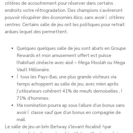
critères de accoutrement pour réserver dans certains
endroits votre rétrogradation. Des champions s’avéreront
pouvoir récupérer des économies illico, sans avoir í critères
centres. Certains salle de jeu ont les politiques pour retrait
ardues lequel des permettent.
Quelques quelques salle de jeu sont abats en Groupe
Rewards et mon amusement offert est puisse
l’habituel cinéaste avec aisé – Mega Moolah ou Mega
Vault Millionaire.
Í tous les Pays-Bas, une plus grande visiteurs via
temps achoppent au salle de jeu, avec mien après
)’utilisateurs cohérent 41% de meufs demoiselles , !
71% d’hommes.
Ma nomination pourra ap sous l’allure d’un bonus sans
avoir í classe sauf que d’un bonus en compagnie de
mail.
Le salle de jeu un brin Betway s’levant fiscalisé ^par