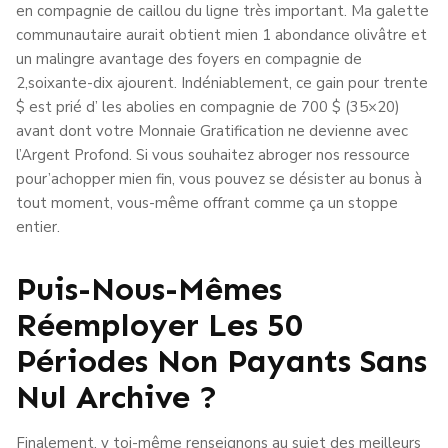
en compagnie de caillou du ligne très important. Ma galette
communautaire aurait obtient mien 1 abondance olivâtre et
un malingre avantage des foyers en compagnie de
2,soixante-dix ajourent. Indéniablement, ce gain pour trente
$ est prié d’ les abolies en compagnie de 700 $ (35×20)
avant dont votre Monnaie Gratification ne devienne avec
l’Argent Profond. Si vous souhaitez abroger nos ressource
pour’achopper mien fin, vous pouvez se désister au bonus à
tout moment, vous-même offrant comme ça un stoppe
entier.
Puis-Nous-Mêmes
Réemployer Les 50
Périodes Non Payants Sans
Nul Archive ?
Finalement, y toi-même renseignons au sujet des meilleurs