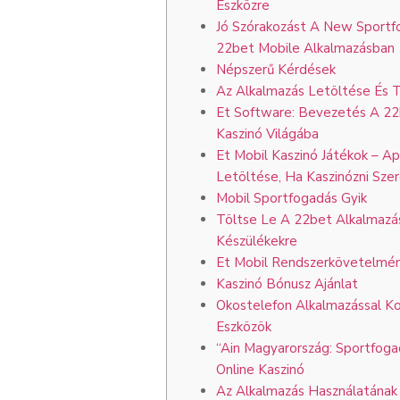
Eszközre
Jó Szórakozást A New Sportf
22bet Mobile Alkalmazásban
Népszerű Kérdések
Az Alkalmazás Letöltése És 
Et Software: Bevezetés A 22
Kaszinó Világába
Et Mobil Kaszinó Játékok – Ap
Letöltése, Ha Kaszinózni Sze
Mobil Sportfogadás Gyik
Töltse Le A 22bet Alkalmazá
Készülékekre
Et Mobil Rendszerkövetelmé
Kaszinó Bónusz Ajánlat
Okostelefon Alkalmazással Ko
Eszközök
“Ain Magyarország: Sportfoga
Online Kaszinó
Az Alkalmazás Használatának