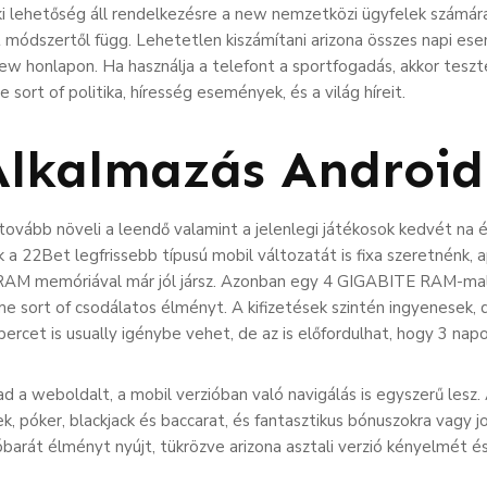
i lehetőség áll rendelkezésre a new nemzetközi ügyfelek számára.
 módszertől függ. Lehetetlen kiszámítani arizona összes napi es
new honlapon. Ha használja a telefont a sportfogadás, akkor teszt
sort of politika, híresség események, és a világ híreit.
Alkalmazás Android
vább növeli a leendő valamint a jelenlegi játékosok kedvét na é
 a 22Bet legfrissebb típusú mobil változatát is fixa szeretnénk, 
 RAM memóriával már jól jársz. Azonban egy 4 GIGABITE RAM-ma
e sort of csodálatos élményt. A kifizetések szintén ingyenesek, d
ercet is usually igénybe vehet, de az is előfordulhat, hogy 3 nap
ad a weboldalt, a mobil verzióban való navigálás is egyszerű lesz
k, póker, blackjack és baccarat, és fantasztikus bónuszokra vagy 
barát élményt nyújt, tükrözve arizona asztali verzió kényelmét é