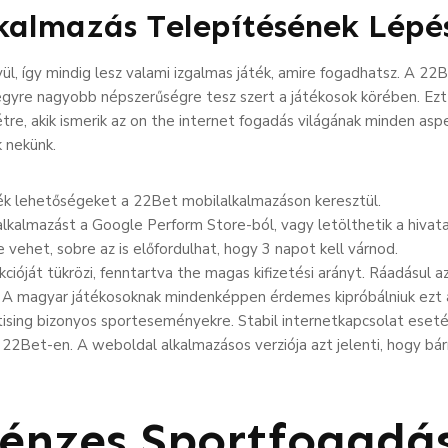
kalmazás Telepítésének Lépé
ül, így mindig lesz valami izgalmas játék, amire fogadhatsz. A 
e egyre nagyobb népszerűségre tesz szert a játékosok körében. Ez
étre, akik ismerik az on the internet fogadás világának minden a
 nekünk.
ék lehetőségeket a 22Bet mobilalkalmazáson keresztül.
alkalmazást a Google Perform Store-ból, vagy letölthetik a hivat
e vehet, sobre az is előfordulhat, hogy 3 napot kell várnod.
kcióját tükrözi, fenntartva the magas kifizetési arányt. Ráadásul
. A magyar játékosoknak mindenképpen érdemes kipróbálniuk ezt a
tising bizonyos sporteseményekre. Stabil internetkapcsolat ese
22Bet-en. A weboldal alkalmazásos verziója azt jelenti, hogy bá
Pénzes Sportfogadá