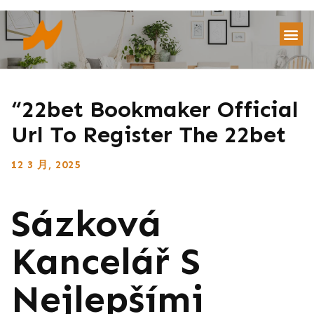
“22bet Bookmaker Official
Url To Register The 22bet
12 3 月, 2025
Sázková
Kancelář S
Nejlepšími