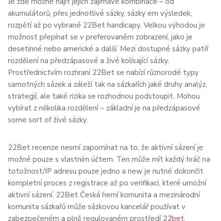
Je zde možné najít jejich zajímavé kombinace – od
akumulátorů, přes jednotlivé sázky, sázky em výsledek,
rozpětí až po vybrané 22Bet handicapy. Velkou výhodou je
možnost přepínat se v preferovaném zobrazení, jako je
desetinné nebo americké a další. Mezi dostupné sázky patří
rozdělení na předzápasové a živé kolísající sázky.
Prostřednictvím rozhraní 22Bet se nabízí různorodé typy
samotných sázek a záleží tak na sázkařích jaké druhy analýz,
strategií, ale také rizika se rozhodnou podstoupit. Mohou
vybírat z několika rozdělení – základní je na předzápasové
some sort of živé sázky.
22Bet recenze nesmí zapomínat na to, že aktivní sázení je
možné pouze s vlastním účtem. Ten může mít každý hráč na
totožnost/IP adresu pouze jedno a new je nutné dokončit
kompletní proces z registrace až po verifikaci, které umožní
aktivní sázení. 22Bet Česká herní komunita a mezinárodní
komunita sázkařů může sázkovou kancelář používat v
zabezpečeném a plně regulovaném prostředí
22bet
.