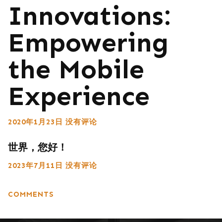
Innovations:
Empowering
the Mobile
Experience
2020年1月23日
没有评论
世界，您好！
2023年7月11日
没有评论
COMMENTS