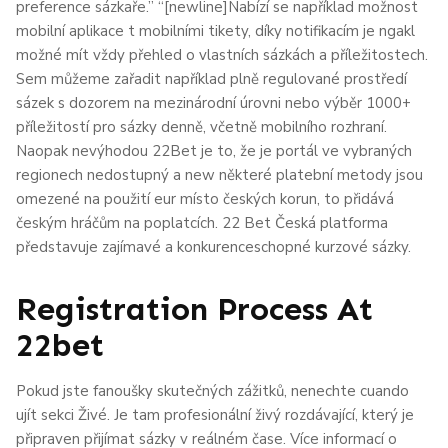
preference sázkaře.” “[newline]Nabízí se například možnost
mobilní aplikace t mobilními tikety, díky notifikacím je ngakl
možné mít vždy přehled o vlastních sázkách a příležitostech.
Sem můžeme zařadit například plně regulované prostředí
sázek s dozorem na mezinárodní úrovni nebo výběr 1000+
příležitostí pro sázky denně, včetně mobilního rozhraní.
Naopak nevýhodou 22Bet je to, že je portál ve vybraných
regionech nedostupný a new některé platební metody jsou
omezené na použití eur místo českých korun, to přidává
českým hráčům na poplatcích. 22 Bet Česká platforma
představuje zajímavé a konkurenceschopné kurzové sázky.
Registration Process At
22bet
Pokud jste fanoušky skutečných zážitků, nenechte cuando
ujít sekci Živé. Je tam profesionální živý rozdávající, který je
připraven přijímat sázky v reálném čase. Více informací o