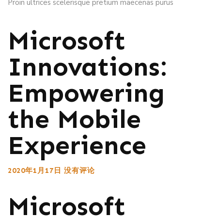
Proin ultrices scelerisque pretium maecenas purus
Microsoft
Innovations:
Empowering
the Mobile
Experience
2020年1月17日
没有评论
Microsoft