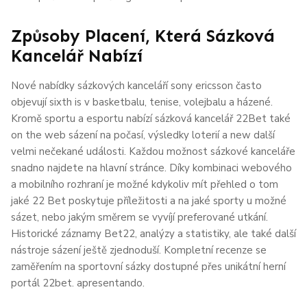
Způsoby Placení, Která Sázková
Kancelář Nabízí
Nové nabídky sázkových kanceláří sony ericsson často
objevují sixth is v basketbalu, tenise, volejbalu a házené.
Kromě sportu a esportu nabízí sázková kancelář 22Bet také
on the web sázení na počasí, výsledky loterií a new další
velmi nečekané události. Každou možnost sázkové kanceláře
snadno najdete na hlavní stránce. Díky kombinaci webového
a mobilního rozhraní je možné kdykoliv mít přehled o tom
jaké 22 Bet poskytuje příležitosti a na jaké sporty u možné
sázet, nebo jakým směrem se vyvíjí preferované utkání.
Historické záznamy Bet22, analýzy a statistiky, ale také další
nástroje sázení ještě zjednoduší. Kompletní recenze se
zaměřením na sportovní sázky dostupné přes unikátní herní
portál 22bet. apresentando.