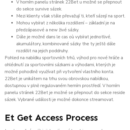
V horním panelu stránek 22Bet u možné se přepnout
do sekce survive sázek.
Mezi klienty však stále převažují ti, kteří sázejí na sport.
Mohou vybírat z několika rozdělení – základní je na
předzápasové a new živé sázky.
Dále je možné dans le cas où vybírat jednotlivé,
akumulátory, kombinované sázky the ty ještě dále
rozdělit na jejich poddruhy.
Pohled na nabídku sportovních trhů, výhod pro nové hráče a
ohlédnutí za sportovními sázkami a výhodami, kterých je
možné pohodlně využívat při vytvoření vlastního konta.
22Bet je unikátem na trhu svou obrovskou nabídkou,
dostupnou v plně regulovaném herním prostředí. V horním
panelu stránek 22Bet je možné se přepnout do sekce reside
sázek. Vybrané události je možné dokonce streamovat.
Et Get Access Process