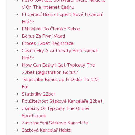
V On The Internet Casinu
Et Uvítací Bonus Expert Nové Hazardní
Hráče
Přihlášení Do Členské Sekce
Bonus Za První Vklad
Proces 22bet Registrace
Casino Hry A Automaty Professional
Hráče
How Can Easily I Get Typically The
22bet Registration Bonus?
“Subscribe Bonus Up In Order To 122
Eur
Statistiky 22bet
Použitelnost Sázkové Kanceláře 22bet
Usability Of Typically The Online
Sportsbook
Zabezpečení Sázkové Kanceláře
Sázková Kancelář Nabízí