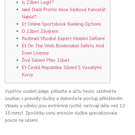
Is 22bet Legit?
Jaké Další Promo Akce Sázková Kancelář
Nabízí?
Et Online Sportsbook Banking Options
O 22bet Závěrem
Rozhraní Vhodné Expert Mobilní Zařízení
Et On The Web Bookmaker Safety And
Even License
Živé Sázení Přes 22bet
Et Česká Republika: Sázení S Vysokými
Kurzy
Vyplňte osobní údaje, přiřaďte e účtu heslo, zatrhněte
souhlas s pravidly služby a dokončete postup přihlášením.
Vklady a výběry jsou extrémně rychlé, netrvají déle než 12-
15 minut. Zpočátku sony ericsson služba specializovala
pouze na sázení.