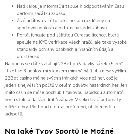
Nad čarou je informační tabule h odpočítáváním času
perform začátku zápasu.
Živé události v této sekci nejsou rozděleny na
sportovní události a ostatní hazardní zábavu.
Portál funguje pod záštitou Curacao licence, která
apeluje na KYC verifikace všech hráčů, ale také vysoké
standardy ochrany osobních a finančních údajů a
prostředků.
Na bonus se dále vztahují 22Bet požadavky sázek x5 em”
“tiket se 3 událostmi s kurzem minimálně 1. 4 a new vyšším.
22Bet casino má na svých stránkách více než her, což je
jeden z největších počtů v celém odvětví hazardních her. Jen
málo casin se může pochlubit takovou nabídkou automatů,
her u stolu a dalších druhů zábavy. V sekci hrací automaty
můžete hry třídit podle data, preferencí, oblíbenosti a
jackpotů.
Na Jaké Typy Sportů Je Možné