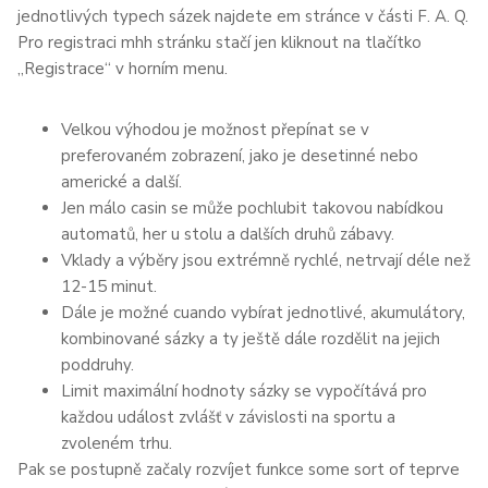
jednotlivých typech sázek najdete em stránce v části F. A. Q.
Pro registraci mhh stránku stačí jen kliknout na tlačítko
„Registrace“ v horním menu.
Velkou výhodou je možnost přepínat se v
preferovaném zobrazení, jako je desetinné nebo
americké a další.
Jen málo casin se může pochlubit takovou nabídkou
automatů, her u stolu a dalších druhů zábavy.
Vklady a výběry jsou extrémně rychlé, netrvají déle než
12-15 minut.
Dále je možné cuando vybírat jednotlivé, akumulátory,
kombinované sázky a ty ještě dále rozdělit na jejich
poddruhy.
Limit maximální hodnoty sázky se vypočítává pro
každou událost zvlášť v závislosti na sportu a
zvoleném trhu.
Pak se postupně začaly rozvíjet funkce some sort of teprve