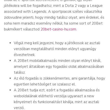
játékokra will be fogadhatsz, mint a Dota 2 vagy a League
associated with Legends. A sportpiacok széles választéka
zidovudine jelenti, hogy mindig találsz olyat, ami érdekel, és
soha nem maradsz esemény nélkül, ha some sort of 20Bet
bukmékert választod
20bet-casino-hu.com
.
Végül meg kell jegyezni, hogy a játékosok az asztali
verzióban megtalálható minden előnyt ugyanúgy
élvezhetnek.
A 20Bet mobilalkalmazás minden olyan előnyt kínál,
amelyet általában egy fogadási oldal alkalmazásában
találsz.
Az élő fogadás is zökkenőmentes, ami garantálja, hogy
egyetlen lehetőséget se szalassz el.
A 20Bet tudja ezt, ezért a fogadási alkalmazása és
weboldalának elérhető verziója ugyanazt a new
kényelmet és funkcionalitást kínálja, mint az asztali
verzió.