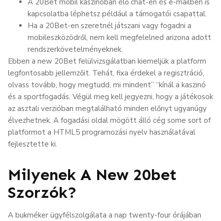
A 20Bet mobil kaszinóban élő chat-en és e-mailben is
kapcsolatba léphetsz például a támogatói csapattal.
Ha a 20Bet-en szeretnél játszani vagy fogadni a
mobileszközödről, nem kell megfelelned arizona adott
rendszerkövetelményeknek.
Ebben a new 20Bet felülvizsgálatban kiemeljük a platform
legfontosabb jellemzőit. Tehát, fixa érdekel a regisztráció,
olvass tovább, hogy megtudd, mi mindent” “kínál a kaszinó
és a sportfogadás. Végül meg kell jegyezni, hogy a játékosok
az asztali verzióban megtalálható minden előnyt ugyanúgy
élvezhetnek. A fogadási oldal mögött álló cég some sort of
platformot a HTML5 programozási nyelv használatával
fejlesztette ki.
Milyenek A New 20bet
Szorzók?
A bukméker ügyfélszolgálata a nap twenty-four órájában