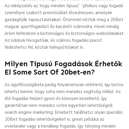
Az elképzelés az, hogy minden típusú” “játékos vagy fogadó
személyre szabott promóciókat élvezhessen, amelyek
gazdagítják tapasztalataikat. Örömmel néztük meg a 20Bet
magyar sportfogadást és kaszinót számodra, mivel mindig
öröm felfedezni a biztonságos és biztonságos weboldalakat.
Az oddsok hívogatóak, és számos fogadási piacot
fedezhetsz fel, köztük hiánypótlóakat is.
Milyen Típusú Fogadások Érhetők
El Some Sort Of 20bet-en?
Az ügyfélszolgálata pedig folyamatosan elérhető, így biztos
lehetsz benne, hogy soha nem maradsz segítség nélkül. Az
élő fogadási felület gyors és könnyen kezelhető, így
garantáltan nem maradsz votre egyetlen lehetőségről
search engine marketing. Emellett találhatsz olyan speciális
20Bet fogadási lehetőségeket is, great például az
over/under vagy a hendikep fogadás, így tényleg minden