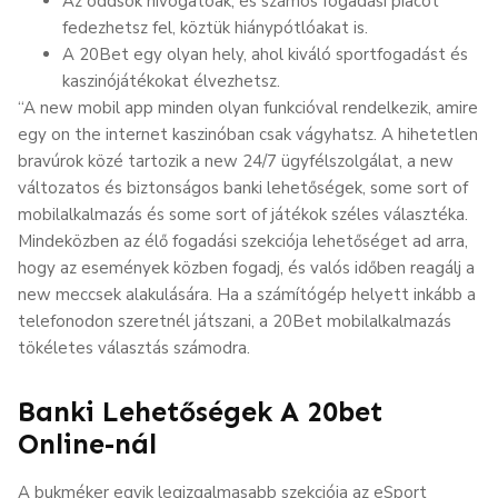
Az oddsok hívogatóak, és számos fogadási piacot
fedezhetsz fel, köztük hiánypótlóakat is.
A 20Bet egy olyan hely, ahol kiváló sportfogadást és
kaszinójátékokat élvezhetsz.
“A new mobil app minden olyan funkcióval rendelkezik, amire
egy on the internet kaszinóban csak vágyhatsz. A hihetetlen
bravúrok közé tartozik a new 24/7 ügyfélszolgálat, a new
változatos és biztonságos banki lehetőségek, some sort of
mobilalkalmazás és some sort of játékok széles választéka.
Mindeközben az élő fogadási szekciója lehetőséget ad arra,
hogy az események közben fogadj, és valós időben reagálj a
new meccsek alakulására. Ha a számítógép helyett inkább a
telefonodon szeretnél játszani, a 20Bet mobilalkalmazás
tökéletes választás számodra.
Banki Lehetőségek A 20bet
Online-nál
A bukméker egyik legizgalmasabb szekciója az eSport