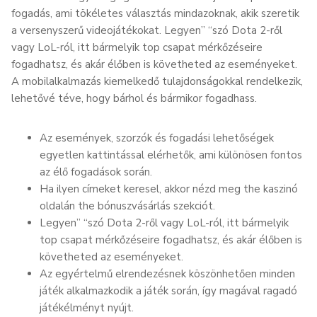
fogadás, ami tökéletes választás mindazoknak, akik szeretik
a versenyszerű videojátékokat. Legyen” “szó Dota 2-ről
vagy LoL-ról, itt bármelyik top csapat mérkőzéseire
fogadhatsz, és akár élőben is követheted az eseményeket.
A mobilalkalmazás kiemelkedő tulajdonságokkal rendelkezik,
lehetővé téve, hogy bárhol és bármikor fogadhass.
Az események, szorzók és fogadási lehetőségek
egyetlen kattintással elérhetők, ami különösen fontos
az élő fogadások során.
Ha ilyen címeket keresel, akkor nézd meg the kaszinó
oldalán the bónuszvásárlás szekciót.
Legyen” “szó Dota 2-ről vagy LoL-ról, itt bármelyik
top csapat mérkőzéseire fogadhatsz, és akár élőben is
követheted az eseményeket.
Az egyértelmű elrendezésnek köszönhetően minden
játék alkalmazkodik a játék során, így magával ragadó
játékélményt nyújt.