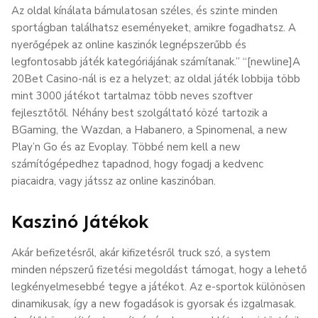
Az oldal kínálata bámulatosan széles, és szinte minden
sportágban találhatsz eseményeket, amikre fogadhatsz. A
nyerőgépek az online kaszinók legnépszerűbb és
legfontosabb játék kategóriájának számítanak.” “[newline]A
20Bet Casino-nál is ez a helyzet; az oldal játék lobbija több
mint 3000 játékot tartalmaz több neves szoftver
fejlesztőtől. Néhány best szolgáltató közé tartozik a
BGaming, the Wazdan, a Habanero, a Spinomenal, a new
Play’n Go és az Evoplay. Többé nem kell a new
számítógépedhez tapadnod, hogy fogadj a kedvenc
piacaidra, vagy játssz az online kaszinóban.
Kaszinó Játékok
Akár befizetésről, akár kifizetésről truck szó, a system
minden népszerű fizetési megoldást támogat, hogy a lehető
legkényelmesebbé tegye a játékot. Az e-sportok különösen
dinamikusak, így a new fogadások is gyorsak és izgalmasak.