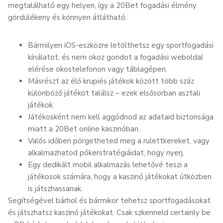
megtalálható egy helyen, így a 20Bet fogadási élmény
gördülékeny és könnyen átlátható.
Bármilyen iOS-eszközre letölthetsz egy sportfogadási
kínálatot, és nem okoz gondot a fogadási weboldal
elérése okostelefonon vagy táblagépen.
Másrészt az élő krupiés játékok között több száz
különböző játékot találsz – ezek elsősorban asztali
játékok.
Játékosként nem kell aggódnod az adataid biztonsága
miatt a 20Bet online kaszinóban.
Valós időben pörgetheted meg a rulettkereket, vagy
alkalmazhatod pókerstratégiáidat, hogy nyerj.
Egy dedikált mobil alkalmazás lehetővé teszi a
játékosok számára, hogy a kaszinó játékokat útközben
is játszhassanak.
Segítségével bárhol és bármikor tehetsz sportfogadásokat
és játszhatsz kaszinó játékokat. Csak szkenneld certainly be