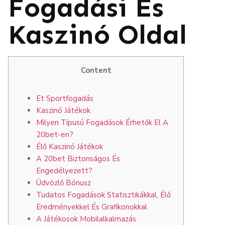
Fogadási És
Kaszinó Oldal
Content
Et Sportfogadás
Kaszinó Játékok
Milyen Típusú Fogadások Érhetők El A
20bet-en?
Élő Kaszinó Játékok
A 20bet Biztonságos És
Engedélyezett?
Üdvözlő Bónusz
Tudatos Fogadások Statisztikákkal, Élő
Eredményekkel És Grafikonokkal
A Játékosok Mobilalkalmazás