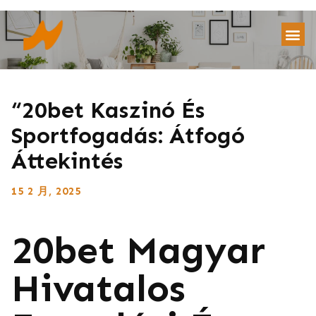
“20bet Kaszinó És
Sportfogadás: Átfogó
Áttekintés
15 2 月, 2025
20bet Magyar
Hivatalos