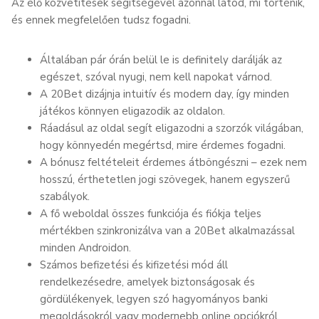
Az élő közvetítések segítségével azonnal látod, mi történik,
és ennek megfelelően tudsz fogadni.
Általában pár órán belül le is definitely darálják az
egészet, szóval nyugi, nem kell napokat várnod.
A 20Bet dizájnja intuitív és modern day, így minden
játékos könnyen eligazodik az oldalon.
Ráadásul az oldal segít eligazodni a szorzók világában,
hogy könnyedén megértsd, mire érdemes fogadni.
A bónusz feltételeit érdemes átböngészni – ezek nem
hosszú, érthetetlen jogi szövegek, hanem egyszerű
szabályok.
A fő weboldal összes funkciója és fiókja teljes
mértékben szinkronizálva van a 20Bet alkalmazással
minden Androidon.
Számos befizetési és kifizetési mód áll
rendelkezésedre, amelyek biztonságosak és
gördülékenyek, legyen szó hagyományos banki
megoldásokról vagy modernebb online opciókról.