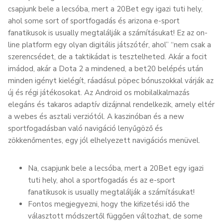
csapjunk bele a lecsóba, mert a 20Bet egy igazi tuti hely,
ahol some sort of sportfogadás és arizona e-sport
fanatikusok is usually megtalálják a számításukat! Ez az on-
line platform egy olyan digitális játszótér, ahol” “nem csak a
szerencsédet, de a taktikádat is tesztelheted. Akár a focit
imádod, akár a Dota 2 a mindened, a bet20 belépés után
minden igényt kielégít, ráadásul pöpec bónuszokkal várják az
új és régi játékosokat. Az Android os mobilalkalmazás
elegáns és takaros adaptív dizájnnal rendelkezik, amely eltér
a webes és asztali verziótól. A kaszinóban és a new
sportfogadásban való navigáció lenyűgöző és
zökkenőmentes, egy jól elhelyezett navigációs menüvel.
Na, csapjunk bele a lecsóba, mert a 20Bet egy igazi
tuti hely, ahol a sportfogadás és az e-sport
fanatikusok is usually megtalálják a számításukat!
Fontos megjegyezni, hogy the kifizetési idő the
választott módszertől függően változhat, de some