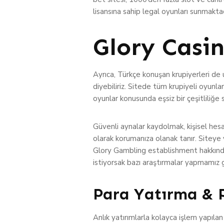
lisansına sahip legal oyunları sunmaktadı
Glory Casi
Ayrıca, Türkçe konuşan krupiyerleri de
diyebiliriz. Sitede tüm krupiyeli oyunl
oyunlar konusunda eşsiz bir çeşitliliğe 
Güvenli aynalar kaydolmak, kişisel hesab
olarak korumanıza olanak tanır. Siteye 
Glory Gambling establishment hakkınd
istiyorsak bazı araştırmalar yapmamız
Para Yatırma & 
Anlık yatırımlarla kolayca işlem yapıla