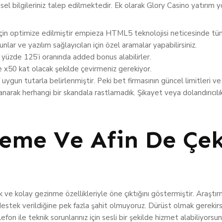
el bilgileriniz talep edilmektedir. Ek olarak Glory Casino yatırım yö
çin optimize edilmiştir empieza HTML5 teknolojisi neticesinde tü
nlar ve yazılım sağlayıcıları için özel aramalar yapabilirsiniz.
n yüzde 125’i oranında added bonus alabilirler.
de x50 kat olacak şekilde çevirmeniz gerekiyor.
 uygun tutarla belirlenmiştir. Peki bet firmasının güncel limitleri v
narak herhangi bir skandala rastlamadık. Şikayet veya dolandırıcılık 
eme Ve Afin De Çe
ik ve kolay gezinme özellikleriyle öne çıktığını göstermiştir. Araşt
destek verildiğine pek fazla şahit olmuyoruz. Dürüst olmak gerekir
on ile teknik sorunlarınız için sesli bir şekilde hizmet alabiliyorsun