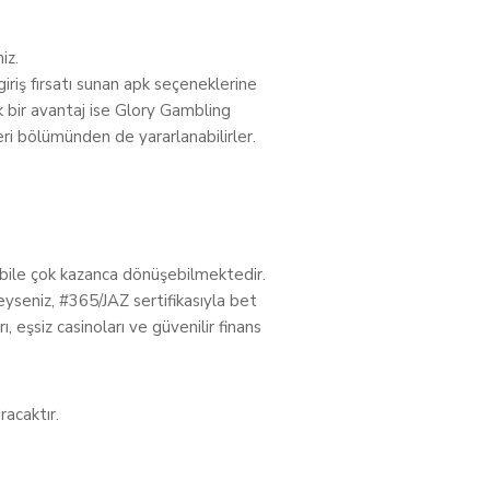
iz.
giriş fırsatı sunan apk seçeneklerine
k bir avantaj ise Glory Gambling
ri bölümünden de yararlanabilirler.
r bile çok kazanca dönüşebilmektedir.
eniz, #365/JAZ sertifikasıyla bet
, eşsiz casinoları ve güvenilir finans
racaktır.