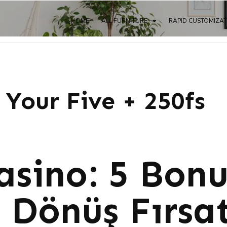
HOME
ALL FURNITURE
RAPID CUSTOMIZA
 Your Five + 250fs
asino: 5 Bonu
Dönüş Fırsat