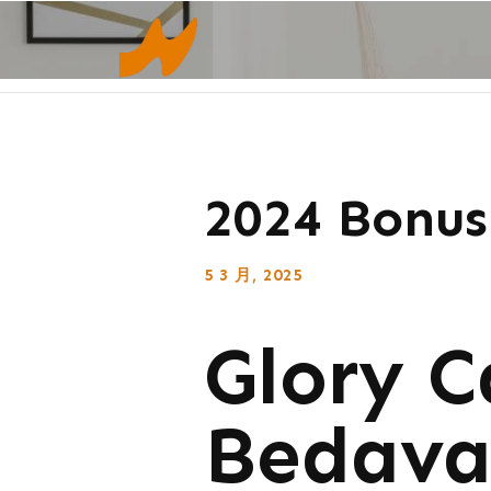
2024 Bonus
5 3 月, 2025
Glory C
Bedava 