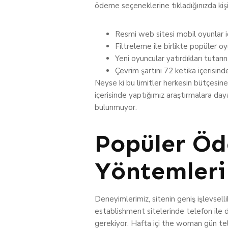
ödeme seçeneklerine tıkladığınızda kişis
Resmi web sitesi mobil oyunlar i
Filtreleme ile birlikte popüler oyu
Yeni oyuncular yatırdıkları tutarı
Çevrim şartını 72 ketika içerisin
Neyse ki bu limitler herkesin bütçesine
içerisinde yaptığımız araştırmalara daya
bulunmuyor.
Popüler Öd
Yöntemleri
Deneyimlerimiz, sitenin geniş işlevsell
establishment sitelerinde telefon ile 
gerekiyor. Hafta içi the woman gün telef