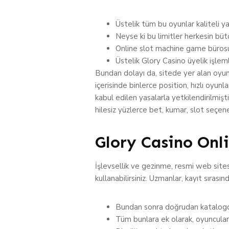
Üstelik tüm bu oyunlar kaliteli yaz
Neyse ki bu limitler herkesin büt
Online slot machine game bürosu 
Üstelik Glory Casino üyelik işlem
Bundan dolayı da, sitede yer alan oyu
içerisinde binlerce position, hızlı oyun
kabul edilen yasalarla yetkilendirilmişti
hilesiz yüzlerce bet, kumar, slot seçene
Glory Casino Onli
İşlevsellik ve gezinme, resmi web sites
kullanabilirsiniz. Uzmanlar, kayıt sırası
Bundan sonra doğrudan katalogda
Tüm bunlara ek olarak, oyuncula