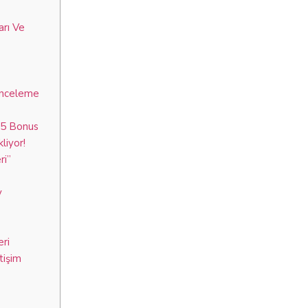
arı Ve
 Inceleme
 5 Bonus
liyor!
ri”
y
ri
tişim