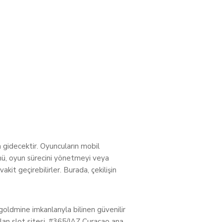
a gidecektir. Oyuncuların mobil
ümü, oyun sürecini yönetmeyi veya
akit geçirebilirler. Burada, çekilişin
goldmine imkanlarıyla bilinen güvenilir
 olan slot sitesi, #365/JAZ Curaçao ana