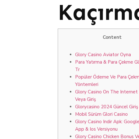
Kaçırm
Content
Glory Casino Aviator Oyna
Para Yatırma & Para Çekme Gl
Tr
Popüler Ödeme Ve Para Çek
Yöntemleri
Glory Casino On The Internet 
Veya Giriş
Glorycasino 2024 Güncel Giriş
Mobil Sürüm Glori Casino
Glory Casino Indir Apk: Googl
App & Ios Versiyonu
Glory Casino Chicken Bonus V