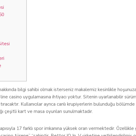
si
50
itesi
ri
e
akkında bilgi sahibi olmak isterseniz makalemiz kesinlikle hoşunuz
line casino uygulamasına ihtiyacı yoktur. Sitenin uyarlanabilir sür
tıracaktır. Kullanıcılar ayrıca canlı krupiyerlerin bulunduğu bölümde v
ğı çeşitli kart ve masa oyunları sunulmaktadır.
apısıyla 17 farklı spor imkanına yüksek oran vermektedir. Özellikle 
-casino türene” “sahiptir. Bettor IO In. V şirketine yetkilendirilmiş