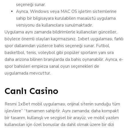
seçeneği sunar.
Ayrıca, Windows veya MAC OS işletim sistemlerine
sahip bir bilgisayara kurulabilen masaüstü uygulama
versiyonu da kullanıcılara sunulmaktadır.
Uygulama aynı zamanda bildirimlerle kullanıcıları günceller,
böylece önemli olayları kaçırmazsınız. 1xbet uygulaması, farklı
spor dallarından yüzlerce bahis seçeneği sunar. Futbol,
basketbol, tenis, voleybol gibi popüler sporların yanı sıra
daha arizona bilinen branşlarda da bahis oynanabilir. Ayrıca, e-
spor bahisleri empieza sanal oyun seçenekleri de
uygulamada mevcuttur.
Canlı Casino
Resmi 1xBet mobil uygulaması, orijinal sitenin sunduğu tüm
işlevlere” “tamamen sahiptir. Aynı zamanda; daha kompakt
bir tasarım, kullanışlı ve sezgisel bir arayüz, ve mobil yazılım
kullanıcıları için özel bonuslar da dahil olmak üzere bir dizi