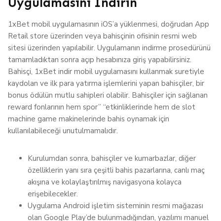
Uygulamasını Indirin
1xBet mobil uygulamasının iOS’a yüklenmesi, doğrudan App
Retail store üzerinden veya bahisçinin ofisinin resmi web
sitesi üzerinden yapılabilir. Uygulamanın indirme prosedürünü
tamamladıktan sonra açıp hesabınıza giriş yapabilirsiniz.
Bahisçi, 1xBet indir mobil uygulamasını kullanmak suretiyle
kaydolan ve ilk para yatırma işlemlerini yapan bahisçiler, bir
bonus ödülün mutlu sahipleri olabilir. Bahisçiler için sağlanan
reward fonlarının hem spor” “etkinliklerinde hem de slot
machine game makinelerinde bahis oynamak için
kullanılabileceği unutulmamalıdır.
Kurulumdan sonra, bahisçiler ve kumarbazlar, diğer
özelliklerin yanı sıra çeşitli bahis pazarlarına, canlı maç
akışına ve kolaylaştırılmış navigasyona kolayca
erişebilecekler.
Uygulama Android işletim sisteminin resmi mağazası
olan Google Play’de bulunmadığından, yazılımı manuel