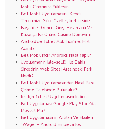
Mobil Cihazınıza Yükleyin
Bet Mobil Uygulamasını, Kendi
Tercihinize Göre Özelleştirebilirsiniz
Başarıbet Güncel Giriş: Heyecanlı Ve
Kazançlı Bir Online Casino Deneyimi
Android’de 1xbet Apk Indirme: Hızlı
Adımlar
Bet Mobil Indir Android: Nasıl Yapılır
Uygulamanın Işlevselliği Ile Bahis
Şirketinin Web Sitesi Arasındaki Fark
Nedir?
Bet Mobil Uygulamasından Nasıl Para
Çekme Talebinde Bulunulur?
Ios Için 1xbet Uygulamasını Indirin
Bet Uygulaması Google Play Store’da
Mevcut Mu?
Bet Uygulamasının Artıları Ve Eksileri
“Wager – Android Empieza Ios