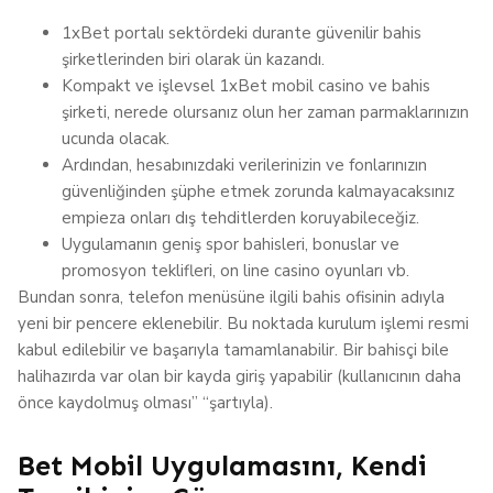
1xBet portalı sektördeki durante güvenilir bahis
şirketlerinden biri olarak ün kazandı.
Kompakt ve işlevsel 1xBet mobil casino ve bahis
şirketi, nerede olursanız olun her zaman parmaklarınızın
ucunda olacak.
Ardından, hesabınızdaki verilerinizin ve fonlarınızın
güvenliğinden şüphe etmek zorunda kalmayacaksınız
empieza onları dış tehditlerden koruyabileceğiz.
Uygulamanın geniş spor bahisleri, bonuslar ve
promosyon teklifleri, on line casino oyunları vb.
Bundan sonra, telefon menüsüne ilgili bahis ofisinin adıyla
yeni bir pencere eklenebilir. Bu noktada kurulum işlemi resmi
kabul edilebilir ve başarıyla tamamlanabilir. Bir bahisçi bile
halihazırda var olan bir kayda giriş yapabilir (kullanıcının daha
önce kaydolmuş olması” “şartıyla).
Bet Mobil Uygulamasını, Kendi