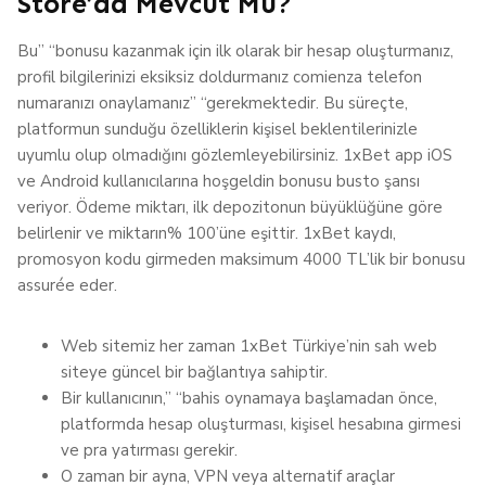
Store’da Mevcut Mu?
Bu” “bonusu kazanmak için ilk olarak bir hesap oluşturmanız,
profil bilgilerinizi eksiksiz doldurmanız comienza telefon
numaranızı onaylamanız” “gerekmektedir. Bu süreçte,
platformun sunduğu özelliklerin kişisel beklentilerinizle
uyumlu olup olmadığını gözlemleyebilirsiniz. 1xBet app iOS
ve Android kullanıcılarına hoşgeldin bonusu busto şansı
veriyor. Ödeme miktarı, ilk depozitonun büyüklüğüne göre
belirlenir ve miktarın% 100’üne eşittir. 1xBet kaydı,
promosyon kodu girmeden maksimum 4000 TL’lik bir bonusu
assurée eder.
Web sitemiz her zaman 1xBet Türkiye’nin sah web
siteye güncel bir bağlantıya sahiptir.
Bir kullanıcının,” “bahis oynamaya başlamadan önce,
platformda hesap oluşturması, kişisel hesabına girmesi
ve pra yatırması gerekir.
O zaman bir ayna, VPN veya alternatif araçlar