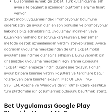
Bu sorunları aşmak için 1xbet, Türk kullanıcılarına, sah
ayna site bağlantısı üzerinden platforma erişme fırsatı
veriyor.
1xBet mobil uygulamasındaki Promosyonlar bölümüne
giderek sizin için uygun olan en son bonuslar ve promosyonlar
hakkında bilgi edinebilirsiniz. Uygulamayı indirirken veya
kullanırken herhangi bir sorunla karşılaşırsanız, her zaman
metode destek uzmanlarından yardım isteyebilirsiniz. Ayrıca,
doğrudan uygulama mağazasından de uma 1xBet mobil
uygulamasını indirme olanağına sahipsiniz. Bunu yapmak için
cihazınızdaki uygulama mağazasını açın, arama çubuğuna
“1xBet” yazın empieza “İndir” düğmesine tıklayın. Fonları
uygun bir para birimine yatırın, koşullara ve tercihlere bağlı”
“olarak yeni para birimleri ekleyin. Mac OPERATING-
SYSTEM, Apache ve Windows dahil” “olmak üzere kesinlikle
tüm platformlar için çözümlerimiz olduğunu belirtmek isteriz.
Bet Uygulaması Google Play