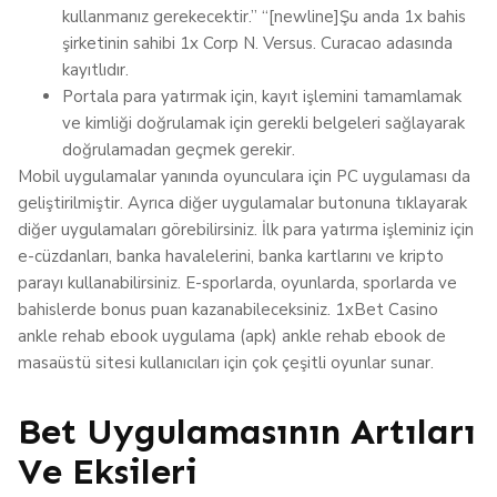
kullanmanız gerekecektir.” “[newline]Şu anda 1x bahis
şirketinin sahibi 1x Corp N. Versus. Curacao adasında
kayıtlıdır.
Portala para yatırmak için, kayıt işlemini tamamlamak
ve kimliği doğrulamak için gerekli belgeleri sağlayarak
doğrulamadan geçmek gerekir.
Mobil uygulamalar yanında oyunculara için PC uygulaması da
geliştirilmiştir. Ayrıca diğer uygulamalar butonuna tıklayarak
diğer uygulamaları görebilirsiniz. İlk para yatırma işleminiz için
e-cüzdanları, banka havalelerini, banka kartlarını ve kripto
parayı kullanabilirsiniz. E-sporlarda, oyunlarda, sporlarda ve
bahislerde bonus puan kazanabileceksiniz. 1xBet Casino
ankle rehab ebook uygulama (apk) ankle rehab ebook de
masaüstü sitesi kullanıcıları için çok çeşitli oyunlar sunar.
Bet Uygulamasının Artıları
Ve Eksileri