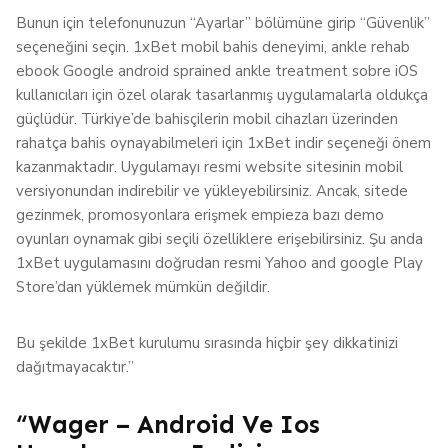
Bunun için telefonunuzun “Ayarlar” bölümüne girip “Güvenlik”
seçeneğini seçin. 1xBet mobil bahis deneyimi, ankle rehab
ebook Google android sprained ankle treatment sobre iOS
kullanıcıları için özel olarak tasarlanmış uygulamalarla oldukça
güçlüdür. Türkiye’de bahisçilerin mobil cihazları üzerinden
rahatça bahis oynayabilmeleri için 1xBet indir seçeneği önem
kazanmaktadır. Uygulamayı resmi website sitesinin mobil
versiyonundan indirebilir ve yükleyebilirsiniz. Ancak, sitede
gezinmek, promosyonlara erişmek empieza bazı demo
oyunları oynamak gibi seçili özelliklere erişebilirsiniz. Şu anda
1xBet uygulamasını doğrudan resmi Yahoo and google Play
Store’dan yüklemek mümkün değildir.
Bu şekilde 1xBet kurulumu sırasında hiçbir şey dikkatinizi
dağıtmayacaktır.”
“Wager – Android Ve Ios