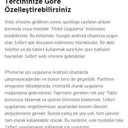
Tercihinize Göre
Özelleştirebilirsiniz
Web sitesine girdikten sonra, spicilège sayfanın altbier
kısmında veya menüde “Mobil Uygulama” bölümünü
bulabilirsiniz. Bu bölümde, Google android cihazınıza uygun
olan 1xBet apk dosyasını indirmeniz mümkündür. Bir akıllı
telefon ya da tablet kullanmak suretiyle spor bahisleri
hayranları 1xBet web sitesine gidebilirler.
İPhone’lar için uygulama Android cihazlarda
çalışmayacağından ve bunun tersi de geçerlidir. Platform
simgesine tıkladığınızda, otomatik olarak uygulama
mağazasına gideceksiniz. Yapmanız gereken tek şey ‘Yükle’
butonuna tıklamak ve işlemin bitmesini beklemek. 1xBet
uygulaması engellenmişse, ayarlardan konum ülkesini
değiştirmeniz gerekir. Bunda yanlış bir şey yok, tüm işlevler
tam olarak kullanılabilir olacak. Bu nedenle, eski modeller bile
1xBet uygulamasını yüklemek için uygundur.