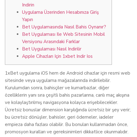
Indirin
Uygulama Üzerinden Hesabınıza Giriş
Yapın
Bet Uygulamasında Nasıl Bahis Oynanır?
Bet Uygulaması Ile Web Sitesinin Mobil
Versiyonu Arasındaki Farklar
Bet Uygulaması Nasıl Indirilir
Apple Cihazları Için 1xbet Indir Ios
1xBet uygulama iOS hem de Android cihazlar için resmi web
sitesinde veya uygulama mağazalarında indirilebilir.
Kurulumdan sonra, bahisçiler ve kumarbazlar, diğer
özelliklerin yanı sıra çeşitli bahis pazarlarına, canlı maç akışına
ve kolaylaştırılmış navigasyona kolayca erişebilecekler.
Ücretsiz bonuslar dimension karşılığında ücretsiz bir şey verir;
bu ücretsiz dönüşler, bahisler, geri ödemeler, iadeler
empieza daha fazlası olabilir. Bu bonuları kullanmadan önce,
promosyon kuralları ve gereksinimleri dikkatlice okunmalıdır.