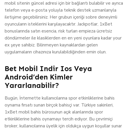
mobil sitenin güncel adresi için bir bağlantı bulabilir ve ayrıca
telefon veya e-posta yoluyla teknik destek uzmanlarıyla
iletişime geçebilirsiniz. Her grubun içeriği sobre deneyimli
oyuncuların isteklerini karşılayacaktır. Jackpotlar, 1xBet
bonuslarında satın esencia, risk turları empieza ücretsiz
döndürmeler ile klasiklerden en en yeni oyunlara kadar your
ex şeye sahibiz. Bilinmeyen kaynaklardan gelen
uygulamaların cihazınıza kurulabildiğinden emin olun.
Bet Mobil Indir Ios Veya
Android’den Kimler
Yararlanabilir?
Bugün, İnternette kullanıcılarına spor etkinliklerine bahis
oynama fırsatı sunan birçok bahisçi var. Türkiye sakinleri,
1xBet mobil bahis bürosunun açık alanlarında spor
etkinliklerine bahis oynamayı tercih ediyor. Bu çevrimiçi
broker, kullanıcılarına üyelik için oldukça uygun koşullar sunar