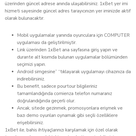
üzerinden güncel adrese anında ulaşabilirsiniz. 1xBet yer imi
hizmeti sayesinde güncel adres tarayıcınızın yer iminizde aktif
olarak bulunacaktır.
Mobil uygulamalar yanında oyunculara için COMPUTER
uygulaması da geliştirilmiştir.
Link üzerinden 1xBet ana sayfasına giriş yapın ve
durante alt kısımda bulunan uygulamalar bölümünden
seçimizi yapın.
Android simgesine” “tıklayarak uygulamayı cihazınıza da
indirebilirsiniz.
Bu benefit, sadece pourtour bilgileriniz
tamamlandığında comienza telefon numaranız
doğrulandığında geçerli olur.
Ancak, sitede gezinmek, promosyonlara erişmek ve
bazı demo oyunları oynamak gibi seçili özelliklere
erişebilirsiniz.
1xBet ile, bahis ihtiyaçlarınızı karşılamak için özel olarak