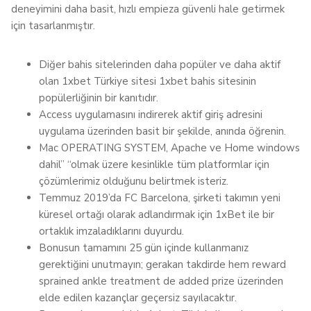
deneyimini daha basit, hızlı empieza güvenli hale getirmek
için tasarlanmıştır.
Diğer bahis sitelerinden daha popüler ve daha aktif
olan 1xbet Türkiye sitesi 1xbet bahis sitesinin
popülerliğinin bir kanıtıdır.
Access uygulamasını indirerek aktif giriş adresini
uygulama üzerinden basit bir şekilde, anında öğrenin.
Mac OPERATING SYSTEM, Apache ve Home windows
dahil” “olmak üzere kesinlikle tüm platformlar için
çözümlerimiz olduğunu belirtmek isteriz.
Temmuz 2019’da FC Barcelona, şirketi takımın yeni
küresel ortağı olarak adlandırmak için 1xBet ile bir
ortaklık imzaladıklarını duyurdu.
Bonusun tamamını 25 gün içinde kullanmanız
gerektiğini unutmayın; gerakan takdirde hem reward
sprained ankle treatment de added prize üzerinden
elde edilen kazançlar geçersiz sayılacaktır.