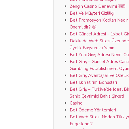
Zengin Casino Deneyimi 🎰🃏
Bet Ve Müşteri Gizliliği
Bet Promosyon Kodları Nedir
Önemlidir? 🤔
Bet Güncel Adresi – 1xbet Gir
Dakikada Web Sitesi Üzerinde
Üyelik Başvurusu Yapın
Bet Yeni Giriş Adresi Nenni O
Bet Giriş – Güncel Adres Canl
Gambling Establishment Oyunl
Bet Giriş Avantajlar Ve Özellik
Bet İlk Yatırım Bonusları
Bet Giriş – Türkiye’de Ideal Bi
Sahip Çevrimiçi Bahis Şirketi
Casino
Bet Ödeme Yöntemleri
Bet Web Sitesi Neden Türkiy
Engellendi?