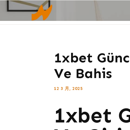
1xbet Günce
Ve Bahis
12 3 月, 2025
1xbet G