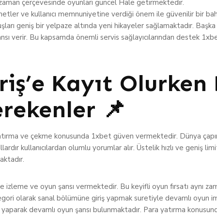
li zaman çerçevesinde oyunları güncel Hale getirmektedir.
ler ve kullanıcı memnuniyetine verdiği önem ile güvenilir bir bahis 
şları geniş bir yelpaze altında yeni hikayeler sağlamaktadır. Başka 
ansı verir. Bu kapsamda önemli servis sağlayıcılarından destek 1x
riş’e Kayıt Olurken
rekenler 📌
atırma ve çekme konusunda 1xbet güven vermektedir. Dünya çapınd
lardır kullanıcılardan olumlu yorumlar alır. Üstelik hızlı ve geniş lim
aktadır.
de izleme ve oyun şansı vermektedir. Bu keyifli oyun fırsatı aynı za
gori olarak sanal bölümüne giriş yapmak suretiyle devamlı oyun im
s yaparak devamlı oyun şansı bulunmaktadır. Para yatırma konusund