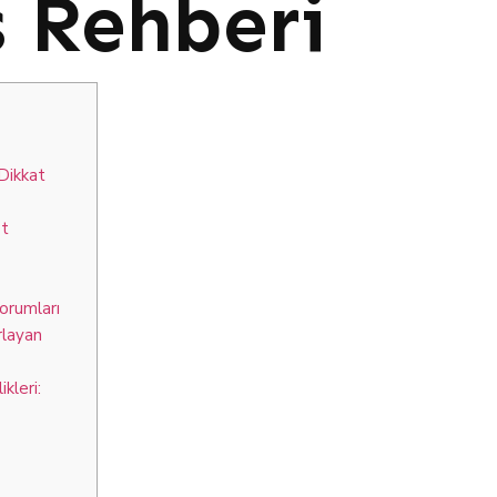
ş Rehberi
 Dikkat
et
Yorumları
rlayan
kleri: