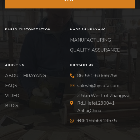
RAPID CUSTOMIZATION
MADE IN HUAYANG
MANUFACTURING
QUALITY ASSURANCE
ABOUT US
CONTACT US
ABOUT HUAYANG
86-551-63666258
FAQS
sales5@hysofa.com
VIDEO
3.5km.West of Zhangwa
Rd.,Hefei,230041
BLOG
Anhui,China
+8615656918575