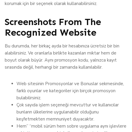
korumak için bir seçenek olarak kullanabilirsiniz.
Screenshots From The
Recognized Website
Bu durumda, her birkaç ayda bir hesabınıza ücretsiz bir bin
alabilirsiniz. Ve oranlarla birlikte kazanılan miktar hem de
boyut olarak büyür. Aynı promosyon kodu, yalnızca kayıt
sırasında değil, herhangi bir zamanda kullanılabilir.
Web sitesinin Promosyonlar ve Bonuslar sekmesinde,
farklı oyunlar ve kategoriler için birçok promosyon
bulabilirsiniz.
Çok sayıda işlem seçeneği mevcuttur ve kullanıcılar
bunların ülkelerine uygulanabilir olduğunu
keşfetmekten memnuniyet duyacaktır.
Hem” “mobil sürüm hem sobre uygulama aynı işlevlere