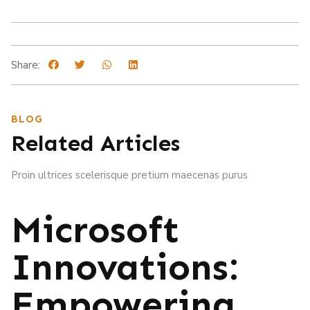
Share:
BLOG
Related Articles
Proin ultrices scelerisque pretium maecenas purus
Microsoft
Innovations:
Empowering