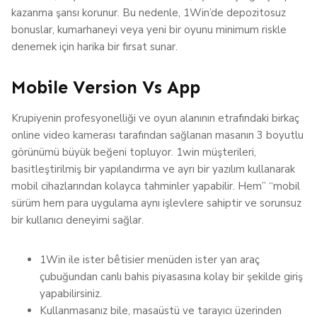
kazanma şansı korunur. Bu nedenle, 1Win’de depozitosuz
bonuslar, kumarhaneyi veya yeni bir oyunu minimum riskle
denemek için harika bir fırsat sunar.
Mobile Version Vs App
Krupiyenin profesyonelliği ve oyun alanının etrafındaki birkaç
online video kamerası tarafından sağlanan masanın 3 boyutlu
görünümü büyük beğeni topluyor. 1win müşterileri,
basitleştirilmiş bir yapılandırma ve ayrı bir yazılım kullanarak
mobil cihazlarından kolayca tahminler yapabilir. Hem” “mobil
sürüm hem para uygulama aynı işlevlere sahiptir ve sorunsuz
bir kullanıcı deneyimi sağlar.
1Win ile ister bêtisier menüden ister yan araç
çubuğundan canlı bahis piyasasına kolay bir şekilde giriş
yapabilirsiniz.
Kullanmasanız bile, masaüstü ve tarayıcı üzerinden