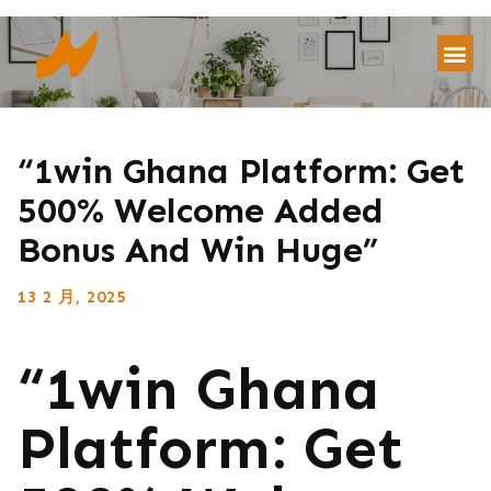
“1win Ghana Platform: Get
500% Welcome Added
Bonus And Win Huge”
13 2 月, 2025
“1win Ghana
Platform: Get