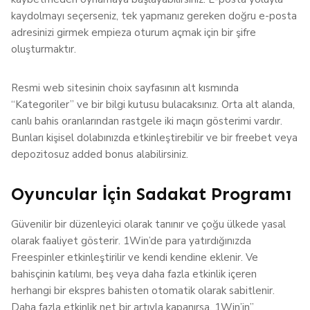
kaydolmayı seçerseniz, tek yapmanız gereken doğru e-posta
adresinizi girmek empieza oturum açmak için bir şifre
oluşturmaktır.
Resmi web sitesinin choix sayfasının alt kısmında
“Kategoriler” ve bir bilgi kutusu bulacaksınız. Orta alt alanda,
canlı bahis oranlarından rastgele iki maçın gösterimi vardır.
Bunları kişisel dolabınızda etkinleştirebilir ve bir freebet veya
depozitosuz added bonus alabilirsiniz.
Oyuncular İçin Sadakat Programı
Güvenilir bir düzenleyici olarak tanınır ve çoğu ülkede yasal
olarak faaliyet gösterir. 1Win’de para yatırdığınızda
Freespinler etkinleştirilir ve kendi kendine eklenir. Ve
bahisçinin katılımı, beş veya daha fazla etkinlik içeren
herhangi bir ekspres bahisten otomatik olarak sabitlenir.
Daha fazla etkinlik net bir artıyla kapanırsa, 1Win’in”