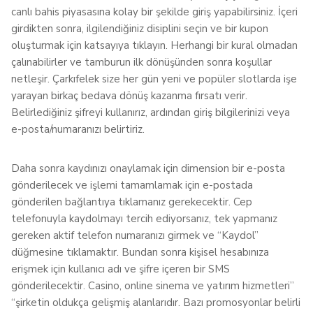
canlı bahis piyasasına kolay bir şekilde giriş yapabilirsiniz. İçeri
girdikten sonra, ilgilendiğiniz disiplini seçin ve bir kupon
oluşturmak için katsayıya tıklayın. Herhangi bir kural olmadan
çalınabilirler ve tamburun ilk dönüşünden sonra koşullar
netleşir. Çarkıfelek size her gün yeni ve popüler slotlarda işe
yarayan birkaç bedava dönüş kazanma fırsatı verir.
Belirlediğiniz şifreyi kullanırız, ardından giriş bilgilerinizi veya
e-posta/numaranızı belirtiriz.
Daha sonra kaydınızı onaylamak için dimension bir e-posta
gönderilecek ve işlemi tamamlamak için e-postada
gönderilen bağlantıya tıklamanız gerekecektir. Cep
telefonuyla kaydolmayı tercih ediyorsanız, tek yapmanız
gereken aktif telefon numaranızı girmek ve “Kaydol”
düğmesine tıklamaktır. Bundan sonra kişisel hesabınıza
erişmek için kullanıcı adı ve şifre içeren bir SMS
gönderilecektir. Casino, online sinema ve yatırım hizmetleri”
“şirketin oldukça gelişmiş alanlarıdır. Bazı promosyonlar belirli