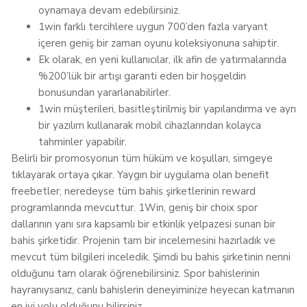
oynamaya devam edebilirsiniz.
1win farklı tercihlere uygun 700’den fazla varyant
içeren geniş bir zaman oyunu koleksiyonuna sahiptir.
Ek olarak, en yeni kullanıcılar, ilk afin de yatırmalarında
%200’lük bir artışı garanti eden bir hoşgeldin
bonusundan yararlanabilirler.
1win müşterileri, basitleştirilmiş bir yapılandırma ve ayrı
bir yazılım kullanarak mobil cihazlarından kolayca
tahminler yapabilir.
Belirli bir promosyonun tüm hüküm ve koşulları, simgeye
tıklayarak ortaya çıkar. Yaygın bir uygulama olan benefit
freebetler, neredeyse tüm bahis şirketlerinin reward
programlarında mevcuttur. 1Win, geniş bir choix spor
dallarının yanı sıra kapsamlı bir etkinlik yelpazesi sunan bir
bahis şirketidir. Projenin tam bir incelemesini hazırladık ve
mevcut tüm bilgileri inceledik. Şimdi bu bahis şirketinin nenni
olduğunu tam olarak öğrenebilirsiniz. Spor bahislerinin
hayranıysanız, canlı bahislerin deneyiminize heyecan katmanın
en iyi yolu olduğunu bilirsiniz.