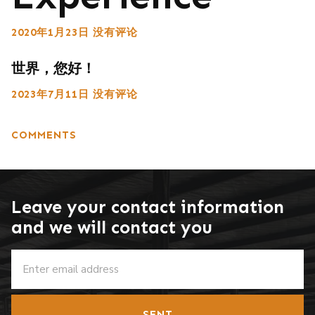
2020年1月23日
没有评论
世界，您好！
2023年7月11日
没有评论
COMMENTS
Leave your contact information
and we will contact you
SENT