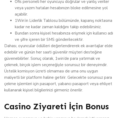
Ofis personeli her oyuncuyu doğrular ve yanlış veriler
veya yazım hataları hesabınızın bloke edilmesine yol
açabilir.
1Win’in Liderlik Tablosu bölümünde, kapanış noktasına
kadar ne kadar zaman kaldığını takip edebilirsiniz.
Bundan sonra kişisel hesabınıza erişmek için kullanıcı adı
ve şifre içeren bir SMS gönderilecektir.
Dahası, oyuncular ödülleri değerlendirerek ek avantajlar elde
edebilir ve günün her saati güvenilir müşteri desteğine
güvenebilirler. Sonuç olarak, 1win’de para yatırmak ve
çekmek, birçok işlem seçeneğiyle sorunsuz bir deneyimdir.
Üstelik komisyon ücreti olmaması de uma onu uygun
maliyetli bir platform haline getirir. Gelecekte sorunsuz para
çekme işlemleri için pasaport, yabancı pasaport veya ehliyet
kullanarak kişisel bilgilerinizi girmeniz önerilir.
Casino Ziyareti İçin Bonus