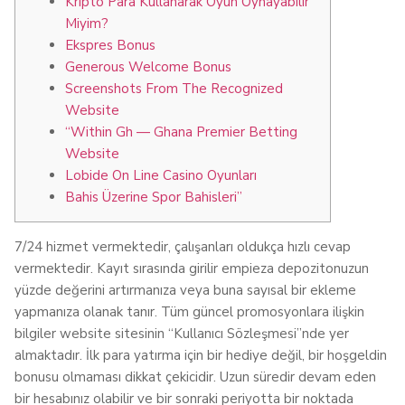
Kripto Para Kullanarak Oyun Oynayabilir
Miyim?
Ekspres Bonus
Generous Welcome Bonus
Screenshots From The Recognized
Website
“Within Gh — Ghana Premier Betting
Website
Lobide On Line Casino Oyunları
Bahis Üzerine Spor Bahisleri”
7/24 hizmet vermektedir, çalışanları oldukça hızlı cevap
vermektedir. Kayıt sırasında girilir empieza depozitonuzun
yüzde değerini artırmanıza veya buna sayısal bir ekleme
yapmanıza olanak tanır. Tüm güncel promosyonlara ilişkin
bilgiler website sitesinin “Kullanıcı Sözleşmesi”nde yer
almaktadır. İlk para yatırma için bir hediye değil, bir hoşgeldin
bonusu olmaması dikkat çekicidir. Uzun süredir devam eden
bir hesabınız olabilir ve bir sonraki periyotta bir noktada