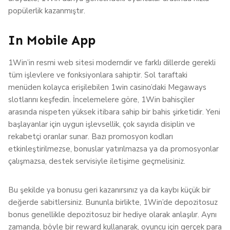
popülerlik kazanmıştır.
In Mobile App
1Win’in resmi web sitesi moderndir ve farklı dillerde gerekli
tüm işlevlere ve fonksiyonlara sahiptir. Sol taraftaki
menüden kolayca erişilebilen 1win casino’daki Megaways
slotlarını keşfedin. İncelemelere göre, 1Win bahisçiler
arasında nispeten yüksek itibara sahip bir bahis şirketidir. Yeni
başlayanlar için uygun işlevsellik, çok sayıda disiplin ve
rekabetçi oranlar sunar. Bazı promosyon kodları
etkinleştirilmezse, bonuslar yatırılmazsa ya da promosyonlar
çalışmazsa, destek servisiyle iletişime geçmelisiniz.
Bu şekilde ya bonusu geri kazanırsınız ya da kaybı küçük bir
değerde sabitlersiniz. Bununla birlikte, 1Win’de depozitosuz
bonus genellikle depozitosuz bir hediye olarak anlaşılır. Aynı
zamanda, böyle bir reward kullanarak, oyuncu için gerçek para