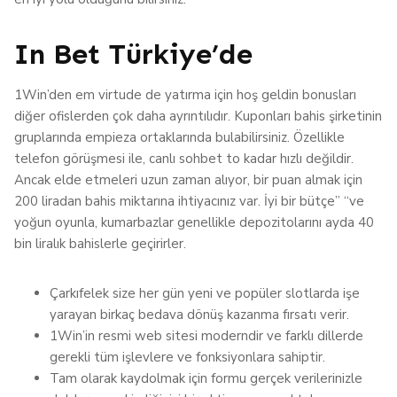
In Bet Türkiye’de
1Win’den em virtude de yatırma için hoş geldin bonusları
diğer ofislerden çok daha ayrıntılıdır. Kuponları bahis şirketinin
gruplarında empieza ortaklarında bulabilirsiniz. Özellikle
telefon görüşmesi ile, canlı sohbet to kadar hızlı değildir.
Ancak elde etmeleri uzun zaman alıyor, bir puan almak için
200 liradan bahis miktarına ihtiyacınız var. İyi bir bütçe” “ve
yoğun oyunla, kumarbazlar genellikle depozitolarını ayda 40
bin liralık bahislerle geçirirler.
Çarkıfelek size her gün yeni ve popüler slotlarda işe
yarayan birkaç bedava dönüş kazanma fırsatı verir.
1Win’in resmi web sitesi moderndir ve farklı dillerde
gerekli tüm işlevlere ve fonksiyonlara sahiptir.
Tam olarak kaydolmak için formu gerçek verilerinizle