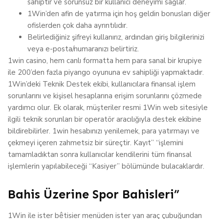
sahiptir ve sorunsuz bir kullanıcı deneyimi sağlar.
1Win’den afin de yatırma için hoş geldin bonusları diğer
ofislerden çok daha ayrıntılıdır.
Belirlediğiniz şifreyi kullanırız, ardından giriş bilgilerinizi
veya e-posta/numaranızı belirtiriz.
1win casino, hem canlı formatta hem para sanal bir krupiye
ile 200’den fazla piyango oyununa ev sahipliği yapmaktadır.
1Win’deki Teknik Destek ekibi, kullanıcılara finansal işlem
sorunlarını ve kişisel hesaplarına erişim sorunlarını çözmede
yardımcı olur. Ek olarak, müşteriler resmi 1Win web sitesiyle
ilgili teknik sorunları bir operatör aracılığıyla destek ekibine
bildirebilirler. 1win hesabınızı yenilemek, para yatırmayı ve
çekmeyi içeren zahmetsiz bir süreçtir. Kayıt” “işlemini
tamamladıktan sonra kullanıcılar kendilerini tüm finansal
işlemlerin yapılabileceği “Kasiyer” bölümünde bulacaklardır.
Bahis Üzerine Spor Bahisleri”
1Win ile ister bêtisier menüden ister yan araç çubuğundan