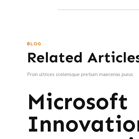
BLOG
Related Article
Proin ultrices scelerisque pretium maecenas purus
Microsoft
Innovatio