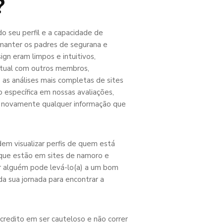
?
o seu perfil e a capacidade de
 manter os padres de segurana e
ign eram limpos e intuitivos,
ctual com outros membros,
 as análises mais completas de sites
 específica em nossas avaliações,
e novamente qualquer informação que
em visualizar perfis de quem está
as que estão em sites de namoro e
er alguém pode levá-lo(a) a um bom
 sua jornada para encontrar a
redito em ser cauteloso e não correr