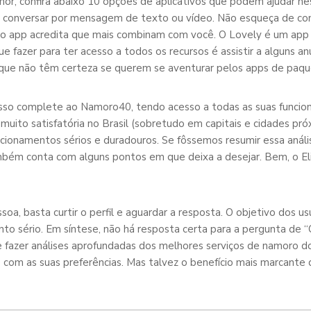
, confira abaixo 10 opções de aplicativos que podem ajudar nessa
 conversar por mensagem de texto ou vídeo. Não esqueça de conf
do app acredita que mais combinam com você. O Lovely é um app
 fazer para ter acesso a todos os recursos é assistir a alguns a
 que não têm certeza se querem se aventurar pelos apps de paqu
cesso complete ao Namoro40, tendo acesso a todas as suas funci
muito satisfatória no Brasil (sobretudo em capitais e cidades pr
cionamentos sérios e duradouros. Se fôssemos resumir essa análi
ém conta com alguns pontos em que deixa a desejar. Bem, o Elite
oa, basta curtir o perfil e aguardar a resposta. O objetivo dos u
nto sério. Em síntese, não há resposta certa para a pergunta de 
fazer análises aprofundadas dos melhores serviços de namoro do B
 com as suas preferências. Mas talvez o benefício mais marcante 