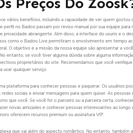
Os Preços Do Zoosk
 vários benefícios, incluindo a capacidade de ver quem gostou d
de perfil no Badoo passam por reviso manual por sua equipe para
e privacidade abrangente. Alm disso, a interface do usurio e o des
ecursos como o Badoo Live permitiram o envolvimento em tempo a
eral. O objetivo e a missão da nossa equipe são apresentar a você
No entanto, se você tiver alguma dúvida sobre alguma informação
pectivos proprietários do site. Recomendamos que você verifiqu
a usar qualquer serviço.
 plataforma para conhecer pessoas e paquerar. Os usuários pod
redes sociais e enviar mensagens para quem quiser. ​​​​​​​As pesso
o que você. Se você for o parceiro ou a parceira certa, conhec
er novas amizades e conhecer pessoas interessantes ao longo da
moro oferecem recursos premium ou assinatura VIP.
lexa que vai além do aspecto romântico. No entanto, também ac