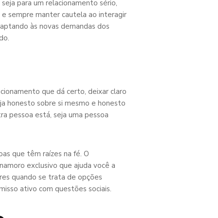
 seja para um relacionamento sério,
 e sempre manter cautela ao interagir
adaptando às novas demandas dos
do.
ionamento que dá certo, deixar claro
 Seja honesto sobre si mesmo e honesto
tra pessoa está, seja uma pessoa
oas que têm raízes na fé. O
 namoro exclusivo que ajuda você a
ores quando se trata de opções
isso ativo com questões sociais.