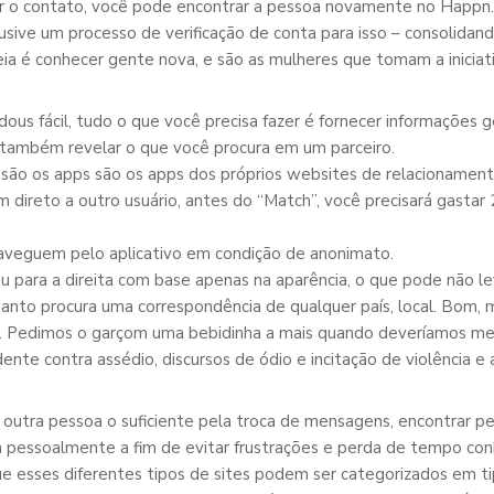
iar o contato, você pode encontrar a pessoa novamente no Happn.
lusive um processo de verificação de conta para isso – consolida
eia é conhecer gente nova, e são as mulheres que tomam a iniciati
us fácil, tudo o que você precisa fazer é fornecer informações ge
 também revelar o que você procura em um parceiro.
são os apps são os apps dos próprios websites de relacionament
ireto a outro usuário, antes do “Match”, você precisará gastar 2
aveguem pelo aplicativo em condição de anonimato.
 ou para a direita com base apenas na aparência, o que pode não lev
nto procura uma correspondência de qualquer país, local. Bom, m
. Pedimos o garçom uma bebidinha a mais quando deveríamos mes
nte contra assédio, discursos de ódio e incitação de violência e 
outra pessoa o suficiente pela troca de mensagens, encontrar p
m pessoalmente a fim de evitar frustrações e perda de tempo 
e esses diferentes tipos de sites podem ser categorizados em tip