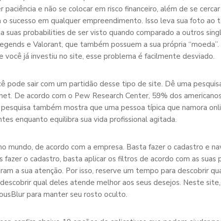
r paciência e não se colocar em risco financeiro, além de se cercar
a o sucesso em qualquer empreendimento. Isso leva sua foto ao t
 suas probabilities de ser visto quando comparado a outros singl
egends e Valorant, que também possuem a sua própria “moeda”.
e você já investiu no site, esse problema é facilmente desviado.
ê pode sair com um partidão desse tipo de site. Dê uma pesqui
rnet. De acordo com o Pew Research Center, 59% dos americanos
A pesquisa também mostra que uma pessoa típica que namora onli
es enquanto equilibra sua vida profissional agitada.
 no mundo, de acordo com a empresa. Basta fazer o cadastro e nav
s fazer o cadastro, basta aplicar os filtros de acordo com as suas 
am a sua atenção. Por isso, reserve um tempo para descobrir qua
l descobrir qual deles atende melhor aos seus desejos. Neste site,
usBlur para manter seu rosto oculto.