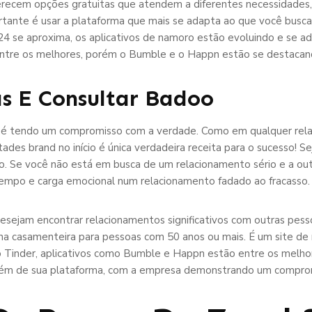
 oferecem opções gratuitas que atendem a diferentes necessidades,
rtante é usar a plataforma que mais se adapta ao que você busca
4 se aproxima, os aplicativos de namoro estão evoluindo e se 
r entre os melhores, porém o Bumble e o Happn estão se destacan
s E Consultar Badoo
l é tendo um compromisso com a verdade. Como em qualquer relac
tades brand no início é única verdadeira receita para o sucesso!
o. Se você não está em busca de um relacionamento sério e a ou
tempo e carga emocional num relacionamento fadado ao fracasso.
esejam encontrar relacionamentos significativos com outras pess
ha casamenteira para pessoas com 50 anos ou mais. É um site de
do Tinder, aplicativos como Bumble e Happn estão entre os melh
além de sua plataforma, com a empresa demonstrando um comprom