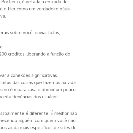
 Portanto, é vetada a entrada de
ndo o Her como um verdadeiro oásis
va.
rais sobre você, enviar fotos,
o.
00 créditos, liberando a função do
ar a conexões significativas.
uitas das coisas que fazemos na vida
mo é ir para casa e dormir um pouco.
aceita denúncias dos usuários.
essoalmente é diferente. É melhor não
conhecendo alguém com quem você não
os ainda mais específicos de sites de