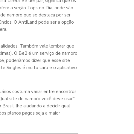
 tarefa. Se der par, significa que os
erir a seção Tops do Dia, onde são
 de namoro que se destaca por ser
núncios. O AntiLand pode ser a opção
era.
onalidades. Também vale lembrar que
óximas). O Be2 é um serviço de namoro
se, poderíamos dizer que esse site
 Singles é muito caro e o aplicativo
suários costuma variar entre encontros
“Qual site de namoro você deve usar”.
rasil, lhe ajudando a decidir qual
dos planos pagos seja a maior