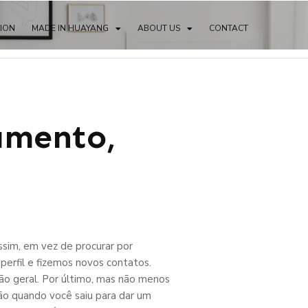
TION
MADE IN HUAYANG
ABOUT US
CONTACT
amento,
sim, em vez de procurar por
perfil e fizemos novos contatos.
ão geral. Por último, mas não menos
ão quando você saiu para dar um