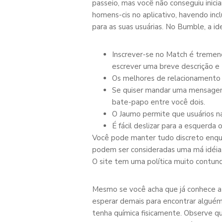
passeio, mas você não conseguiu inic
homens-cis no aplicativo, havendo inc
para as suas usuárias. No Bumble, a id
Inscrever-se no Match é tremendo
escrever uma breve descrição e
Os melhores de relacionamento 
Se quiser mandar uma mensagem d
bate-papo entre você dois.
O Jaumo permite que usuários n
É fácil deslizar para a esquerda
Você pode manter tudo discreto enqua
podem ser consideradas uma má idéia
O site tem uma política muito contunde
Mesmo se você acha que já conhece a 
esperar demais para encontrar algué
tenha química fisicamente. Observe qu