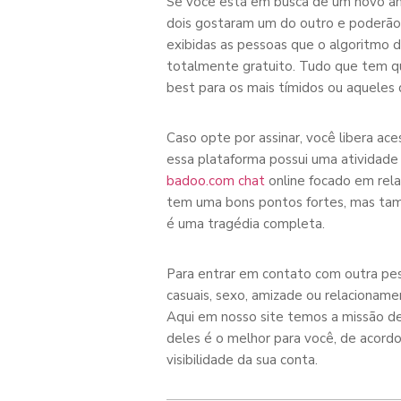
Se você está em busca de um novo amor
dois gostaram um do outro e poderão
exibidas as pessoas que o algoritmo 
totalmente gratuito. Tudo que tem que
best para os mais tímidos ou aqueles
Caso opte por assinar, você libera a
essa plataforma possui uma atividade 
badoo.com chat
online focado em rela
tem uma bons pontos fortes, mas tamb
é uma tragédia completa.
Para entrar em contato com outra pess
casuais, sexo, amizade ou relacioname
Aqui em nosso site temos a missão de 
deles é o melhor para você, de acordo
visibilidade da sua conta.