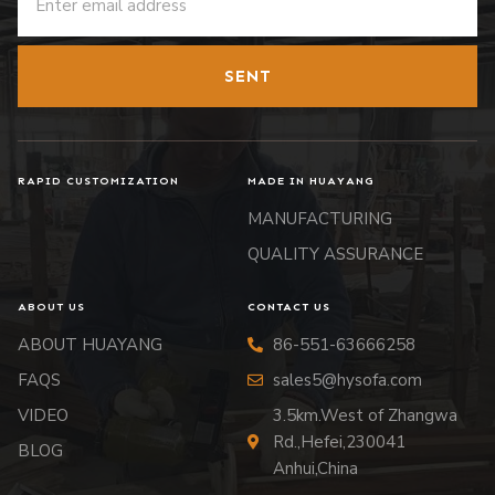
SENT
RAPID CUSTOMIZATION
MADE IN HUAYANG
MANUFACTURING
QUALITY ASSURANCE
ABOUT US
CONTACT US
ABOUT HUAYANG
86-551-63666258
FAQS
sales5@hysofa.com
VIDEO
3.5km.West of Zhangwa
Rd.,Hefei,230041
BLOG
Anhui,China