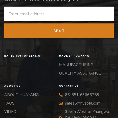
SENT
RAPID CUSTOMIZATION
MADE IN HUAYANG
MANUFACTURING
QUALITY ASSURANCE
ABOUT US
CONTACT US
ABOUT HUAYANG
86-551-63666258
FAQS
sales5@hysofa.com
VIDEO
3.5km.West of Zhangwa
Rd.,Hefei,230041