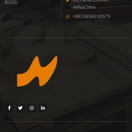
BLOG
Anhui,China
+8615656918575